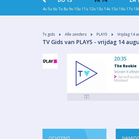
WO 12
DO 13
VR 14
ZA 
4u
5u
6u
7u
8u
9u
10u
11u
12u
13u
14u
15u
16u
17u
18
Tv gids
Alle zenders
PLAY5
Vrijdag 14 
​TV Gids van PLAY5 - vrijdag 14 aug
20:35
The Rookie
Seizoen 8 afleve
Serie/Feuill
Misdaad
OCHTEND
NAMID