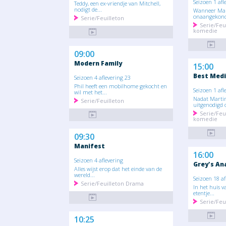
Seizoen 1 afl
Teddy, een ex-vriendje van Mitchell,
nodigt de...
Wanneer Mar
onaangekondi
Serie/Feuilleton
Serie/Feu
komedie
09:00
Modern Family
15:00
Best Medi
Seizoen 4 aflevering 23
Phil heeft een mobilhome gekocht en
Seizoen 1 afl
wil met het...
Nadat Martin
Serie/Feuilleton
uitgenodigd 
Serie/Feu
komedie
09:30
Manifest
16:00
Seizoen 4 aflevering
Grey's A
Alles wijst erop dat het einde van de
wereld...
Seizoen 18 af
Serie/Feuilleton Drama
In het huis v
etentje...
Serie/Feu
10:25