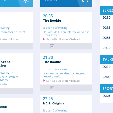
SERIE
20:35
20:10
The Rookie
20:35
levering
Seizoen 8 aflevering
 man door de Secret
De LAPD, de FBI en Interpol werken in
..
Praag samen...
20:55
illeton Misdaad
Serie/Feuilleton Misdaad
21:30
21:30
TALK
e Scene
The Rookie
tion
20:30
Seizoen 8 aflevering
levering 14
Wanneer de president Los Angeles
22:00
bezoekt, werkt...
, de zus van de
aanse...
Serie/Feuilleton Misdaad
illeton
SPOR
20:25
22:25
NCIS: Origins
cine
Seizoen 2 aflevering