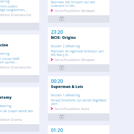
evering
Wanneer het lichaam van een
luitenant in het...
tins ouders
gd langskomen,...
Serie/Feuilleton Misdaad
illeton Dramatische
23:20
NCIS: Origins
cine
Seizoen 2 aflevering
Wanneer de regionale directeur van
evering
NIS Mary Jo...
 Louisa heeft
Serie/Feuilleton Misdaad
om samen...
illeton Dramatische
00:20
Superman & Lois
Seizoen 1 aflevering
natomy
Terwijl Smallville zijn eerste Oogstfeest
viert...
levering
Serie/Feuilleton Actie
an de zussen wordt een
illeton Drama
01:20