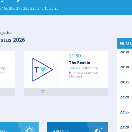
15
ZO 16
MA 17
DI 18
WO
u
19u
20u
21u
22u
23u
24u
1u
2u
3u
augustus
ustus 2026
FILM
20:30
21:30
The Rookie
20:30
ring
Seizoen 8 aflevering
eton
Serie/Feuilleton
Misdaad
20:35
22:20
22:55
23:20
DAG
AVOND