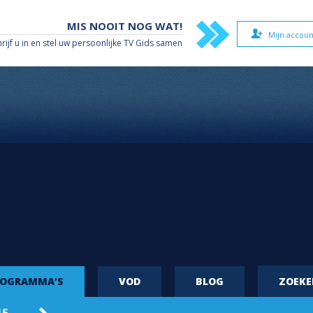
MIS NOOIT NOG WAT!
Mijn accoun
hrijf u in en stel uw persoonlijke TV Gids samen
ROGRAMMA’S
VOD
BLOG
ZOEK