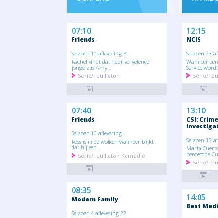
07:10
12:15
Friends
NCIS
Seizoen 10 aflevering 5
Seizoen 23 af
Rachel vindt dat haar vervelende
Wanneer een
jonge zus Amy...
Service wordt.
Serie/Feuilleton
Serie/Feu
07:40
13:10
Friends
CSI: Crim
Investiga
Seizoen 10 aflevering
Seizoen 13 af
Ross is in de wolken wanneer blijkt
dat hij een...
Marta Cuerto
beroemde Cub
Serie/Feuilleton Komedie
Serie/Feu
08:35
14:05
Modern Family
Best Medi
Seizoen 4 aflevering 22