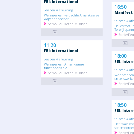
FBI: International
16:50
Seizoen 4 aflevering
Manifest
Wanneer een verdachte Amerikaanse
wapenhandelaar...
Seizoen 4 afl
Serie/Feuilleton Misdaad
De Sterfdatu
Terwijl spann
Serie/Feu
11:20
FBI: International
18:00
Seizoen 4 aflevering
FBI: Inter
Wanneer een Amerikaanse
functionaris die...
Seizoen 4 afl
Serie/Feuilleton Misdaad
Wanneer een
en sekswerker
Serie/Feu
18:50
FBI: Inter
Seizoen 4 afl
Het team kom
seriemoorden
Serie/Feu