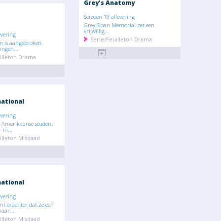
Grey's Anatomy
Seizoen 18 aflevering
Grey Sloan Memorial zet een
vrijwillig...
evering
Serie/Feuilleton Drama
m is aangebroken.
ingen...
illeton Drama
national
evering
 Amerikaanse student
 in...
illeton Misdaad
national
evering
t erachter dat ze een
aar...
illeton Misdaad