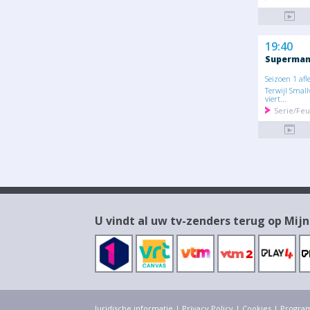
19:40
Superman 
Seizoen 1 afl
Terwijl Smallv
viert...
Serie/Feu
U vindt al uw tv-zenders terug op Mijn
Juridische informatie
|
Privacy Policy
|
Cookies
|
Progra