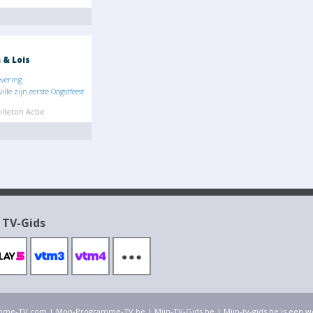
& Lois
evering
ille zijn eerste Oogstfeest
illeton Actie
 TV-Gids
mme-TV.com
|
Mon-Programme-TV.be
|
Mijn-TV-Gids.be
| Mijn-tv-gids.be is een 