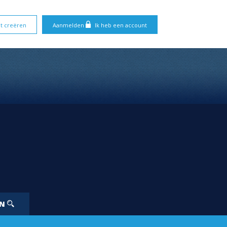
t creëren
Aanmelden
Ik heb een account
EN