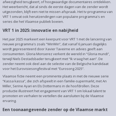
afwezigheid terugkeert, of hoogwaardige documentaires ontdekken.
Het weerbericht, dat al sinds de eerste dagen van de zender wordt
uitgezonden, blijft een niet te missen afspraak. Het tv-programma van
VRT 1 omvat ook heruitzendingen van populaire programma's en
series die het Vlaamse publiek boeien.
VRT 1 in 2025: innovatie en nabijheid
Het jaar 2025 markeert een keerpunt voor VRT 1 met de lancering van
nieuwe programma's zoals “WinWin”, dat vanaf 6 januari dagelijks
wordt gepresenteerd door Xavier Taveirne en advies geeft aan
consumenten. Gloria Monserez verkent de wereld in “Gloria mundi”,
terwijl Niels Destadsbader terugkeert met “Ik vraag het aan”. De
zender neemt ook deel aan de selectie van de Belgische kandidaat
voor het Eurovisiesongfestival met “Eurosong 2025”.
Vlaamse fictie neemt een prominente plaats in met de nieuwe serie
“Kassa kassa”, die zich afspeelt in een familie-supermarkt, met An
Miller, Serine Ayari en Els Dottermans in de hoofdrollen. Deze
productie illustreert het engagement van VRT 1 om lokaal talent te
promoten en verhalen te vertellen die aansluiten bij de Vlaamse
ervaring.
Een toonaangevende zender op de Vlaamse markt