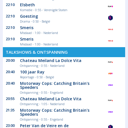
Seizoen 1 aflevering
22:10
Elsbeth
De hele ploeg wordt ingezet voor het...
Komedie - 0:55 - Verenigde Staten
Serie/Feuilleton Drama
22:10
Goesting
Drama - 0:50 - België
22:10
Smeris
23:00
Misdaad - 1:00 - Nederland
23:10
Smeris
Peter Van de Veire en de
Zandloper
Misdaad - 1:00 - Nederland
TALKSHOWS & ONTSPANNING
Seizoen 9 aflevering
20:00
Chateau Meiland La Dolce Vita
Debat
Ontspanning - 0:55 - Nederland
20:40
100 jaar Ray
Reportage - 0:50 - België
23:35
20:40
Motorway Cops: Catching Britain's
VRT NWS journaal
Speeders
Ontspanning - 0:55 - Engeland
Informatief
20:55
Chateau Meiland La Dolce Vita
Ontspanning - 1:05 - Nederland
21:35
Motorway Cops: Catching Britain's
Speeders
VRT 1 (een) is de toonaangevende algemene openbare
Ontspanning - 0:55 - Engeland
televisiezender voor de Vlaamse Gemeenschap in België. Volg het
23:00
Peter Van de Veire en de
dagelijkse tv-programma van VRT 1 en ontdek een gevarieerde