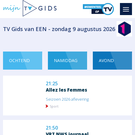
Magazine - duiding Informatief
​TV Gids van EEN - zondag 9 augustus 2026
19:50
F.C. De Kampioenen 2: Jubilee
General
DDT zit in de gevangenis omwille van...
OCHTEND
NAMIDDAG
AVOND
Film Komedie
21:25
Allez les Femmes
Seizoen 2026 aflevering
Sport
21:50
VRT NWS journaal