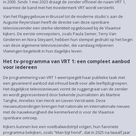
in 2005. Sinds 1 mei 2023 draagt de zender officieel de naam VRT 1,
waarmee de band met het moedermerk VRT wordt versterkt.
Van het Flageygebouw in Brussel tot de moderne studio's aan de
Auguste Reyerslaan heeft de directie van deze openbare
televisiezender een sterke identiteit opgebouwd bij de Vlaamse
kijkers. De eerste omroepsters, zoals Paula Semer, Terry Van
Ginderen en Nora Steyaert, hebben hun stempel gedrukt op het begin
van deze algemene televisiezender, die vandaag miljoenen
Vlamingen begeleidt in hun dagelijks leven.
Het tv-programma van VRT 1: een compleet aanbod
voor iedereen
De programmering van VRT 1 weerspiegelt haar publieke taak met
een gevarieerd aanbod dat inhoud biedt voor alle leeftijdsgroepen.
Het dagelijkse televisienieuws vormt de ruggengraat van de zender
en wordt gepresenteerd door bekende journalisten als Martine
Tanghe, Annelies Van Herck en Lieven Verstraete. Deze
nieuwsuitzendingen brengen het nationale en internationale nieuws
met de nauwkeurigheid die kenmerkend is voor de Vlaamse
openbare omroep.
Kijkers kunnen live een voetbalwedstrijd volgen, hun favoriete
programma bekijken, zoals “Man bijt hond”, dat in 2025 na twaalf jaar