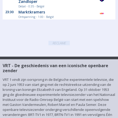
Zandloper
programmering voor alle Nederlandstalige kijkers in het land, van
Debat - 0:35 - België
lokale series tot nieuwsuitzendingen en
23:30
Marktkramers
entertainmentprogramma's.
Ontspanning - 1:00 - België
Meer
RECLAME
VRT - De geschiedenis van een iconische openbare
zender
VRT 1 vindt zijn oorsprong in de Belgische experimentele televisie, die
op 2 juni 1953 van start ging met de rechtstreekse uitzending van de
kroning van koningin Elizabeth II van Engeland. Op 31 oktober 1953
ging de gloednieuwe experimentele televisiezender van het Nationaal
Instituut voor de Radio-Omroep België van start met een spelshow
met Gaston Vandermeulen, Robert Marcel en Paula Semer. Deze
openbare televisiezender onderging verschillende opeenvolgende
veranderingen: BRT-TV1 in 1977, BRTN-TV1 in 1991 en vervolgens Één