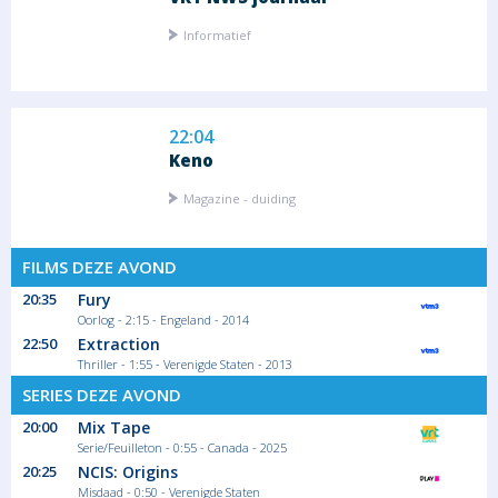
Informatief
22:04
Keno
Magazine - duiding
FILMS DEZE AVOND
22:05
20:35
Fury
Oorlog - 2:15 - Engeland - 2014
Het Weer
22:50
Extraction
Magazine - duiding Informatief
Thriller - 1:55 - Verenigde Staten - 2013
SERIES DEZE AVOND
20:00
Mix Tape
Serie/Feuilleton - 0:55 - Canada - 2025
22:10
20:25
NCIS: Origins
Goesting
Misdaad - 0:50 - Verenigde Staten