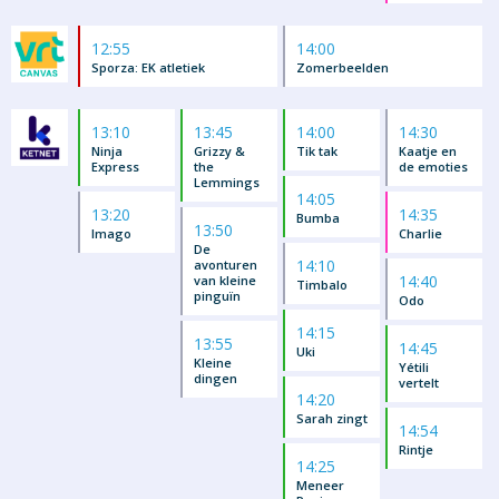
12:55
14:00
Sporza: EK atletiek
Zomerbeelden
13:10
13:45
14:00
14:30
Ninja
Grizzy &
Tik tak
Kaatje en
Express
the
de emoties
Lemmings
14:05
13:20
14:35
Bumba
13:50
Imago
Charlie
De
14:10
avonturen
14:40
van kleine
Timbalo
pinguïn
Odo
14:15
13:55
14:45
Uki
Kleine
Yétili
dingen
vertelt
14:20
Sarah zingt
14:54
Rintje
14:25
Meneer