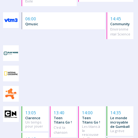
Exile
06:00
14:45
Qmusic
Community
Environme
ntal Science
13:05
13:40
14:00
14:35
Clarence
Teen
Teen
Le monde
Un temps
Titans Go !
Titans Go !
incroyable
pour jouer
Les titans à
de Gumball
C'est ta
la
La grève
chanson
rescousse