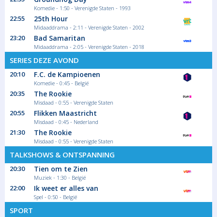
Komedie - 1:50 - Verenigde Staten - 1993
22:55
25th Hour
Midaaddrama - 2:11 - Verenigde Staten - 2002
23:20
Bad Samaritan
Midaaddrama - 2:05 - Verenigde Staten - 2018
SERIES DEZE AVOND
20:10
F.C. de Kampioenen
Komedie - 0:45 - België
20:35
The Rookie
Misdaad - 0:55 - Verenigde Staten
20:55
Flikken Maastricht
Misdaad - 0:45 - Nederland
21:30
The Rookie
Misdaad - 0:55 - Verenigde Staten
TALKSHOWS & ONTSPANNING
20:30
Tien om te Zien
Muziek - 1:30 - België
22:00
Ik weet er alles van
Spel - 0:50 - België
SPORT