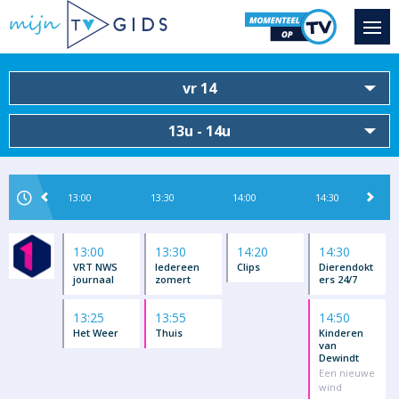
vr 14
13u - 14u
13:00
13:30
14:00
14:30
13:00
13:30
14:20
14:30
VRT NWS
Iedereen
Clips
Dierendokt
journaal
zomert
ers 24/7
13:25
13:55
14:50
Het Weer
Thuis
Kinderen
van
Dewindt
Een nieuwe
wind