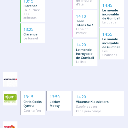
13:15
de l'heure
d'été
14:45
Clarence
La journée
Le monde
des
incroyable
14:10
animaux
de Gumball
Teen
La queue
Titans Go !
13:25
La Saint
Patrick
14:55
Clarence
Le tunnel
Le monde
incroyable
14:20
de Gumball
Le monde
Les
incroyable
Chansons
de Gumball
La liste
13:15
13:50
14:20
Chris Cooks
Lekker
Vlaamse Klassiekers
Cymru
Messy
Stoofvlees en
Caernarfon
kabeljauwhaasje