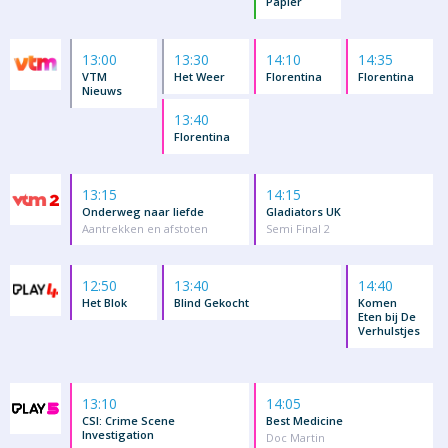
Papier
13:00
13:30
14:10
14:35
VTM
Het Weer
Florentina
Florentina
Nieuws
13:40
Florentina
13:15
14:15
Onderweg naar liefde
Gladiators UK
Aantrekken en afstoten
Semi Final 2
12:50
13:40
14:40
Het Blok
Blind Gekocht
Komen
Eten bij De
Verhulstjes
13:10
14:05
CSI: Crime Scene
Best Medicine
Investigation
Doc Martin