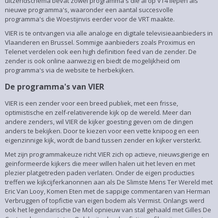
uitzendschema bevat zowel programma's die al op VT4 liepen als
nieuwe programma's, waaronder een aantal succesvolle
programma's die Woestijnvis eerder voor de VRT maakte.
VIER is te ontvangen via alle analoge en digitale televisieaanbieders in
Vlaanderen en Brussel. Sommige aanbieders zoals Proximus en
Telenet verdelen ook een high definition feed van de zender. De
zender is ook online aanwezig en biedt de mogelijkheid om
programma's via de website te herbekijken.
De programma's van VIER
VIER is een zender voor een breed publiek, met een frisse,
optimistische en zelf-relativerende kijk op de wereld. Meer dan
andere zenders, wil VIER de kijker goesting geven om de dingen
anders te bekijken. Door te kiezen voor een vette knipoog en een
eigenzinnige kijk, wordt de band tussen zender en kijker versterkt.
Met zijn programmakeuze richt VIER zich op actieve, nieuwsgierige en
geïnformeerde kijkers die meer willen halen uit het leven en met
plezier platgetreden paden verlaten. Onder de eigen producties
treffen we kijkcijferkanonnen aan als De Slimste Mens Ter Wereld met
Eric Van Looy, Komen Eten met de sappige commentaren van Herman
Verbruggen of topfictie van eigen bodem als Vermist. Onlangs werd
ook het legendarische De Mol opnieuw van stal gehaald met Gilles De