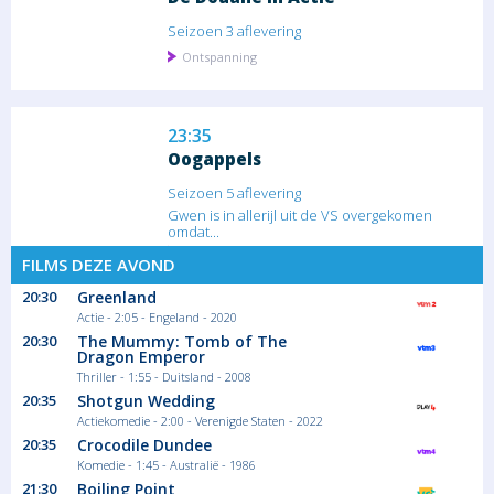
Seizoen 3 aflevering
Ontspanning
23:35
Oogappels
Seizoen 5 aflevering
Gwen is in allerijl uit de VS overgekomen
omdat...
Serie/Feuilleton Drama
FILMS DEZE AVOND
20:30
Greenland
Actie - 2:05 - Engeland - 2020
00:50
20:30
The Mummy: Tomb of The
Lang Leve de Liefde
Dragon Emperor
Thriller - 1:55 - Duitsland - 2008
Seizoen 8 aflevering
20:35
Shotgun Wedding
Ontspanning
Actiekomedie - 2:00 - Verenigde Staten - 2022
20:35
Crocodile Dundee
Komedie - 1:45 - Australië - 1986
VIER is de opvolger van de Belgische commerciële zender VT4 die
21:30
Boiling Point
in 1995 van start ging. Samen met VijfTV, de zusterzender die