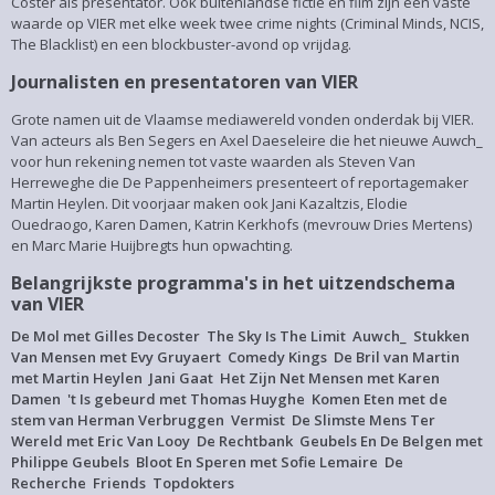
Coster als presentator. Ook buitenlandse fictie en film zijn een vaste
waarde op VIER met elke week twee crime nights (Criminal Minds, NCIS,
The Blacklist) en een blockbuster-avond op vrijdag.
Journalisten en presentatoren van VIER
Grote namen uit de Vlaamse mediawereld vonden onderdak bij VIER.
Van acteurs als Ben Segers en Axel Daeseleire die het nieuwe Auwch_
voor hun rekening nemen tot vaste waarden als Steven Van
Herreweghe die De Pappenheimers presenteert of reportagemaker
Martin Heylen. Dit voorjaar maken ook Jani Kazaltzis, Elodie
Ouedraogo, Karen Damen, Katrin Kerkhofs (mevrouw Dries Mertens)
en Marc Marie Huijbregts hun opwachting.
Belangrijkste programma's in het uitzendschema
van VIER
De Mol met Gilles Decoster
The Sky Is The Limit
Auwch_
Stukken
Van Mensen met Evy Gruyaert
Comedy Kings
De Bril van Martin
met Martin Heylen
Jani Gaat
Het Zijn Net Mensen met Karen
Damen
't Is gebeurd met Thomas Huyghe
Komen Eten met de
stem van Herman Verbruggen
Vermist
De Slimste Mens Ter
Wereld met Eric Van Looy
De Rechtbank
Geubels En De Belgen met
Philippe Geubels
Bloot En Speren met Sofie Lemaire
De
Recherche
Friends
Topdokters