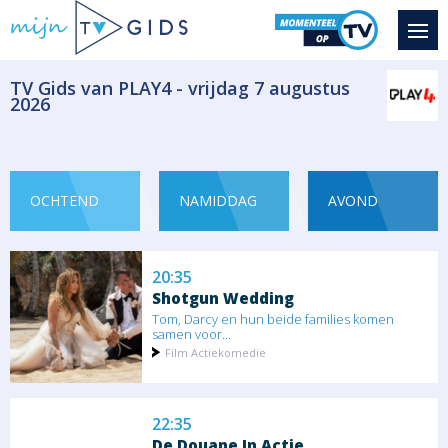
De Grannies zijn op Vlieland, het cadeau
van de...
Ontspanning
​TV Gids van PLAY4 - vrijdag 7 augustus
2026
19:40
Chateau Meiland La Dolce Vita
Seizoen 1 aflevering
Er moet een douchegordijn worden
opgehangen. Het...
OCHTEND
NAMIDDAG
AVOND
Ontspanning
20:35
Shotgun Wedding
Tom, Darcy en hun beide families komen
samen voor...
Film Actiekomedie
22:35
De Douane In Actie