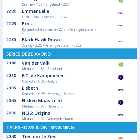
Drama - 1:32 - Engeland - 2021
opgericht werd in 2004 en zich vooral op een vrouwelijk publiek
richtte, werd de zender in het najaar van 2011 overgenomen door
22:20
Emmanuelle
De Vijver, de moederholding van Woestijnvis.
Film - 1:45 - Frankrijk - 1974
22:25
Bros
Meer
Romantische komedie - 2:10 - Verenigde Staten -
2022
22:35
Black Hawk Down
Oorlog - 2:25 - Verenigde Staten - 2002
SERIES DEZE AVOND
20:00
Van der Valk
Misdaad - 1:30 - Engeland
20:10
F.C. de Kampioenen
Komedie - 0:35 - België
20:35
Elsbeth
Komedie - 0:55 - Verenigde Staten
20:45
Flikken Maastricht
Misdaad - 0:50 - Nederland
22:30
NCIS: Origins
Misdaad - 1:00 - Verenigde Staten
TALKSHOWS & ONTSPANNING
20:40
Tien om te Zien