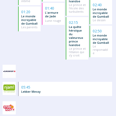
intime
Ivandoe
02:40
Le prince et
01:40
l'école des
Le monde
01:20
turbulents
L'armure
incroyable
Le monde
de Jade
de Gumball
incroyable
Le dessin
Lune rouge
02:15
de Gumball
La quête
Les parents
héroïque
02:50
du
Le monde
valeureux
incroyable
prince
de Gumball
Ivandoe
Le
Le prince et
responsabl
l'étalon qui
e
s'y croit
05:45
Lekker Messy