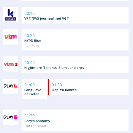
20:15
VRT NWS journaal met VGT
00:20
NYPD Blue
Cop Suey
00:45
Nightmare Tenants, Slum Landlords
01:00
01:30
Lang Leve
Oep z'n bakkes
de Liefde
01:20
Grey's Anatomy
Out for Blood