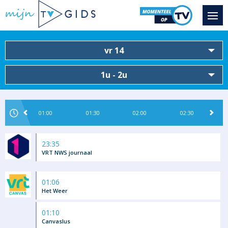
vr 14
1u - 2u
01:00
01:30
02:00
02:30
23:35
VRT NWS journaal
01:06
Het Weer
01:10
Canvaslus