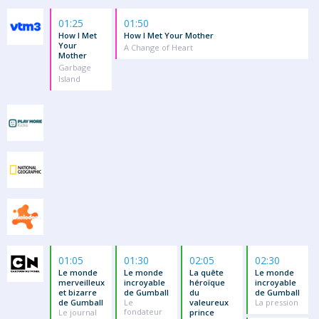
01:25
01:50
How I Met
How I Met Your Mother
Your
A Change of Heart
Mother
Garbage
Island
01:05
01:30
02:05
02:30
Le monde
Le monde
La quête
Le monde
merveilleux
incroyable
héroïque
incroyable
et bizarre
de Gumball
du
de Gumball
de Gumball
Le
valeureux
La pression
fondateur
Le journal
prince