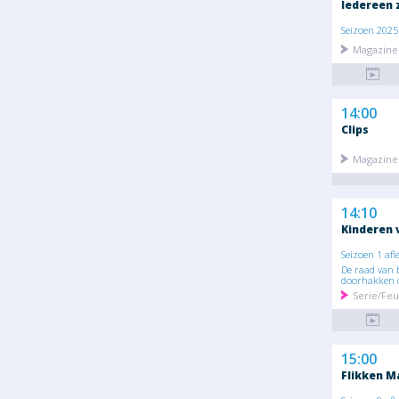
Iedereen 
Seizoen 2025 
Magazine 
14:00
Clips
Magazine 
14:10
Kinderen 
Seizoen 1 afl
De raad van 
doorhakken o
Serie/Feu
15:00
Flikken M