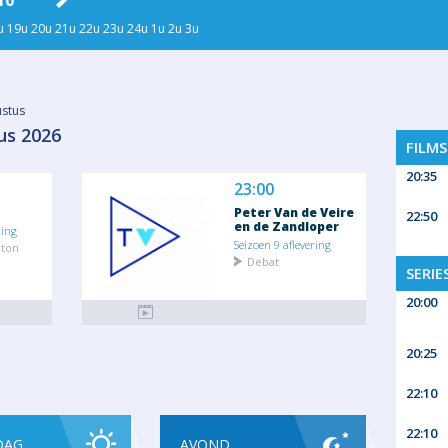
10
DI 11
WO 12
DO 13
VR
u
19u
20u
21u
22u
23u
24u
1u
2u
3u
stus
us 2026
FILM
20:35
23:00
Peter Van de Veire
22:50
en de Zandloper
ring
Seizoen 9 aflevering
eton
Debat
SERIE
20:00
20:25
22:10
22:10
DAG
AVOND