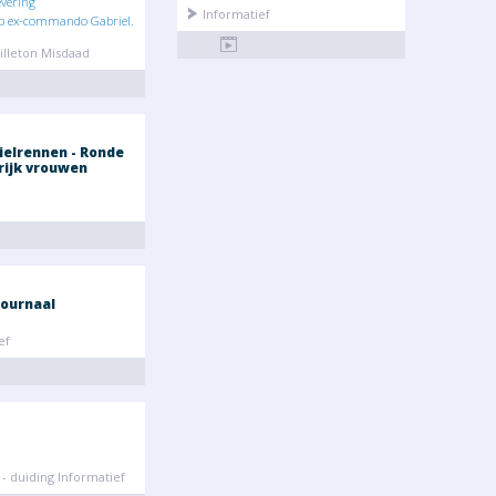
evering
Informatief
op ex-commando Gabriel.
illeton Misdaad
ielrennen - Ronde
rijk vrouwen
ournaal
ef
- duiding Informatief