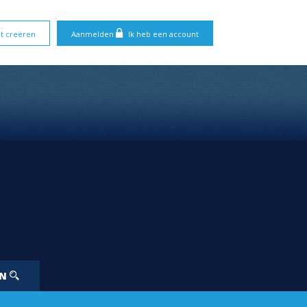
t creëren
Aanmelden
Ik heb een account
EN