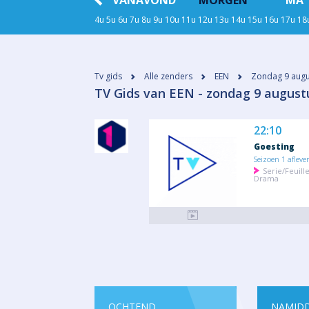
GISTEREN
VANAVOND
MORGEN
MA 
4u
5u
6u
7u
8u
9u
10u
11u
12u
13u
14u
15u
16u
17u
18
Tv gids
Alle zenders
EEN
Zondag 9 augu
​TV Gids van EEN - zondag 9 august
22:10
Goesting
Seizoen 1 afleve
Serie/Feuill
Drama
OCHTEND
NAMID