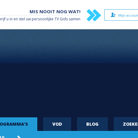
MIS NOOIT NOG WAT!
Mijn accoun
hrijf u in en stel uw persoonlijke TV Gids samen
ROGRAMMA’S
VOD
BLOG
ZOEK