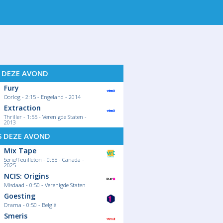
 14
ZA 15
ZO 16
MA 17
D
S DEZE AVOND
Fury
Oorlog - 2:15 - Engeland - 2014
Extraction
Thriller - 1:55 - Verenigde Staten -
2013
S DEZE AVOND
Mix Tape
Serie/Feuilleton - 0:55 - Canada -
2025
NCIS: Origins
Misdaad - 0:50 - Verenigde Staten
Goesting
Drama - 0:50 - België
Smeris