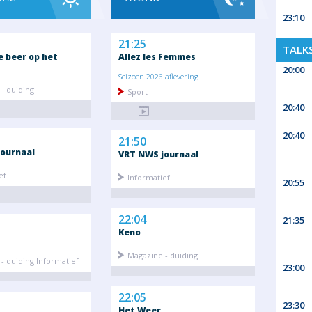
23:10
21:25
TALK
e beer op het
Allez les Femmes
20:00
Seizoen 2026 aflevering
- duiding
Sport
20:40
20:40
21:50
ournaal
VRT NWS journaal
ef
Informatief
20:55
22:04
21:35
Keno
Magazine - duiding
- duiding Informatief
23:00
22:05
23:30
Het Weer