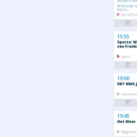
Seizoen 8 afl
Wolfs jaagt 
Eva en...
Serie/Feu
15:55
Sporza: W
van Frank
Sport
19:00
VRT NWS j
Informati
19:45
Het Weer
Magazine 