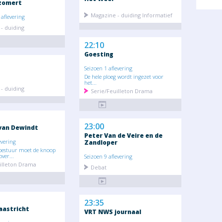
zomert
Magazine - duiding Informatief
aflevering
- duiding
22:10
Goesting
Seizoen 1 aflevering
De hele ploeg wordt ingezet voor
het...
- duiding
Serie/Feuilleton Drama
23:00
van Dewindt
Peter Van de Veire en de
evering
Zandloper
bestuur moet de knoop
ver...
Seizoen 9 aflevering
illeton Drama
Debat
23:35
aastricht
VRT NWS journaal