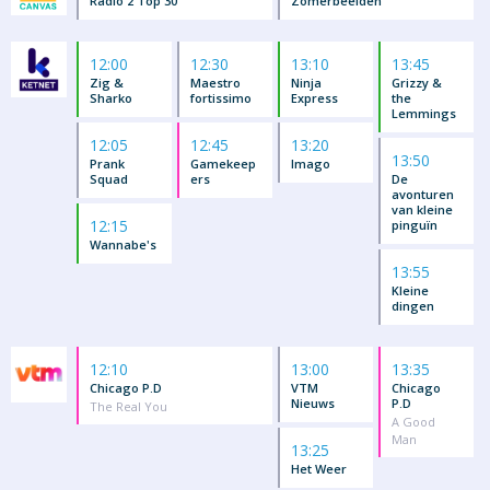
Radio 2 Top 30
Zomerbeelden
12:00
12:30
13:10
13:45
Zig &
Maestro
Ninja
Grizzy &
Sharko
fortissimo
Express
the
Lemmings
12:05
12:45
13:20
13:50
Prank
Gamekeep
Imago
Squad
ers
De
avonturen
van kleine
12:15
pinguïn
Wannabe's
13:55
Kleine
dingen
12:10
13:00
13:35
Chicago P.D
VTM
Chicago
Nieuws
P.D
The Real You
A Good
Man
13:25
Het Weer