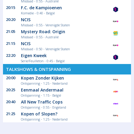
Misdaad - 0:55 - Australië
20:15
F.C. de Kampioenen
Komedie - 0:40 - België
20:20
NCIS
Misdaad - 0:55 - Verenigde Staten
21:05
Mystery Road: Origin
Misdaad - 0:55 - Australië
21:15
NCIS
Misdaad - 0:50 - Verenigde Staten
22:20
Eigen Kweek
Serie/Feuilleton - 0:45 - België
TALKSHOWS & ONTSPANNING
20:00
Kopen Zonder Kijken
Ontspanning - 1:25 - Nederland
20:25
Eenmaal Andermaal
Ontspanning - 1:15 - België
20:40
All New Traffic Cops
Ontspanning - 0:55 - Engeland
21:25
Kopen of Slopen?
Ontspanning - 1:25 - Nederland