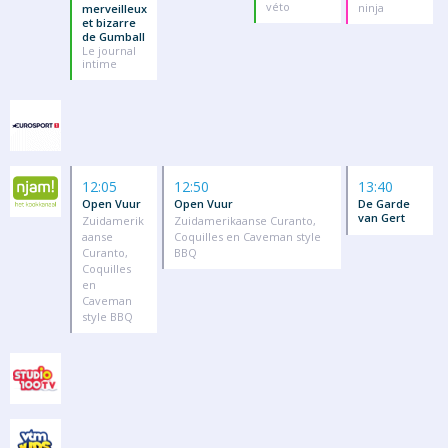
véto
ninja
merveilleux
et bizarre
de Gumball
Le journal
intime
12:05
12:50
13:40
Open Vuur
Open Vuur
De Garde
van Gert
Zuidamerik
Zuidamerikaanse Curanto,
aanse
Coquilles en Caveman style
Curanto,
BBQ
Coquilles
en
Caveman
style BBQ