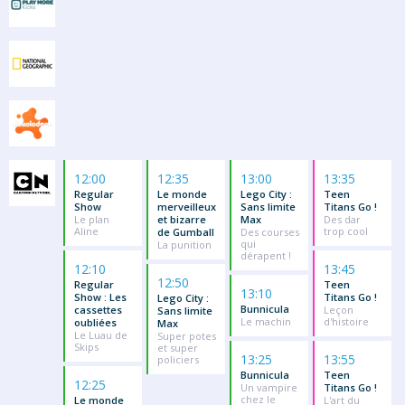
12:00
12:35
13:00
13:35
Regular
Le monde
Lego City :
Teen
Show
merveilleux
Sans limite
Titans Go !
Le plan
et bizarre
Max
Des dar
Aline
trop cool
de Gumball
Des courses
qui
La punition
dérapent !
12:10
13:45
12:50
Regular
Teen
13:10
Show : Les
Titans Go !
Lego City :
Bunnicula
cassettes
Leçon
Sans limite
Le machin
d'histoire
oubliées
Max
Le Luau de
Super potes
Skips
et super
13:25
13:55
policiers
Bunnicula
Teen
12:25
Un vampire
Titans Go !
chez le
Le monde
L'art du