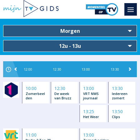
Morgen
12u - 13u
12:00
12:30
13:00
13:30
10:00
12:30
13:00
13:30
Zomerbeel
De week
VRT NWS
Iedereen
den
van Bruzz
journaal
zomert
13:25
13:50
Het Weer
Clips
11:00
13:00