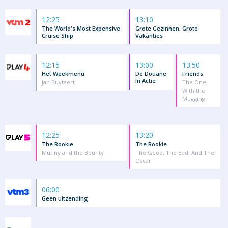
12:25
13:10
The World's Most Expensive
Grote Gezinnen, Grote
Cruise Ship
Vakanties
12:15
13:00
13:50
Het Weekmenu
De Douane
Friends
In Actie
Jan Buytaert
The One
With the
Mugging
12:25
13:20
The Rookie
The Rookie
Mutiny and the Bounty
The Good, The Bad, And The
Oscar
06:00
Geen uitzending