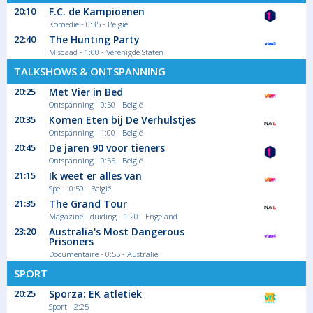
Eyecatchers
20:10
F.C. de Kampioenen
Komedie - 0:35 - België
Seizoen 2 aflevering
22:40
The Hunting Party
Een prestigieuze pitch jaagt de competitie
Misdaad - 1:00 - Verenigde Staten
binnen...
TALKSHOWS & ONTSPANNING
Serie/Feuilleton Drama
20:25
Met Vier in Bed
Ontspanning - 0:50 - België
22:05
20:35
Komen Eten bij De Verhulstjes
VRT NWS journaal
Ontspanning - 1:00 - België
20:45
De jaren 90 voor tieners
Informatief
Ontspanning - 0:55 - België
21:15
Ik weet er alles van
Spel - 0:50 - België
21:35
The Grand Tour
Magazine - duiding - 1:20 - Engeland
22:20
23:20
Australia's Most Dangerous
Het Weer
Prisoners
Documentaire - 0:55 - Australië
Magazine - duiding Informatief
SPORT
20:25
Sporza: EK atletiek
Sport - 2:25