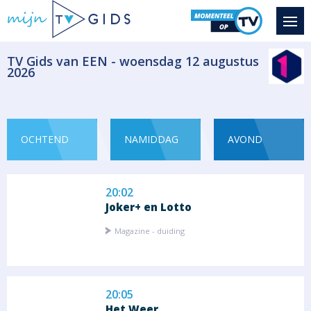
VRT NWS journaal
Informatief
​TV Gids van EEN - woensdag 12 augustus
2026
19:40
Iedereen zomert
Seizoen 2025 aflevering
OCHTEND
NAMIDDAG
AVOND
Magazine - duiding
20:02
Joker+ en Lotto
Magazine - duiding
20:05
Het Weer