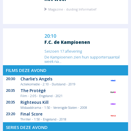
Magazine - duiding Informatief
20:10
F.C. de Kampioenen
Seizoen 17 aflevering
De Kampioenen zien hun supportersaantal
week na...
Serie/Feuilleton Komedie
FILMS DEZE AVOND
20:30
Charlie's Angels
Actiekomedie - 2:10 - Duitsland - 2019
20:45
20:35
The Protégé
De jaren 90 voor tieners
Film - 2:05 - Engeland - 2021
Seizoen 1 aflevering
20:35
Righteous Kill
Midaaddrama - 1:50 - Verenigde Staten - 2008
Ontspanning
23:20
Final Score
Thriller - 1:50 - Engeland - 2018
SERIES DEZE AVOND
21:40