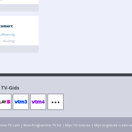
zomert
aflevering
- duiding
 TV-Gids
mme-TV.com
|
Mon-Programme-TV.be
|
Mijn-TV-Gids.be
| Mijn-tv-gids.be is een 