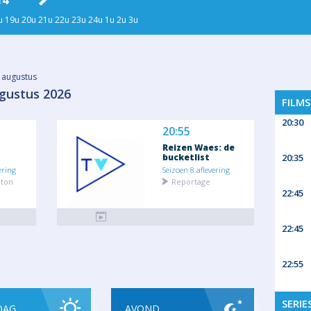
14
ZA 15
ZO 16
MA 17
DI
u
19u
20u
21u
22u
23u
24u
1u
2u
3u
 augustus
ugustus 2026
FILM
20:30
20:55
Reizen Waes: de
bucketlist
20:35
ering
Seizoen 8 aflevering
eton
Reportage
22:45
22:45
22:55
SERIE
DAG
AVOND