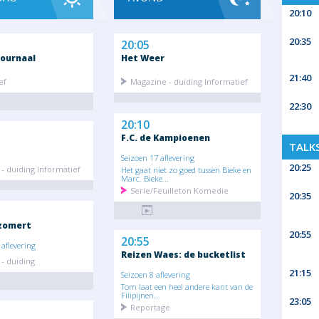
20:10
20:35
20:05
ournaal
Het Weer
21:40
ef
Magazine - duiding Informatief
22:30
20:10
F.C. de Kampioenen
TALK
Seizoen 17 aflevering
20:25
- duiding Informatief
Het gaat niet zo goed tussen Bieke en
Marc. Bieke...
Serie/Feuilleton Komedie
20:35
zomert
20:55
20:55
aflevering
Reizen Waes: de bucketlist
- duiding
21:15
Seizoen 8 aflevering
Tom laat een heel andere kant van de
Filipijnen...
23:05
Reportage