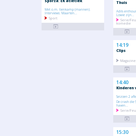
Sporza: EK atletiek
Thuis
Met o.m. tienkamp (mannen).
Adils enthou
Interviews: Maarten...
Lowie zijn...
Sport
Serie/Feu
komedie
14:19
Clips
Magazine 
14:40
Kinderen 
Seizoen 2 afl
De crash die 
haven...
Serie/Feu
15:30