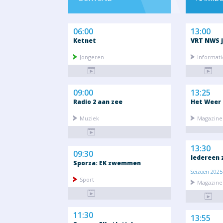
06:00
13:00
Ketnet
VRT NWS j
Jongeren
Informati
09:00
13:25
Radio 2 aan zee
Het Weer
Muziek
Magazine 
13:30
09:30
Iedereen 
Sporza: EK zwemmen
Seizoen 2025 
Sport
Magazine 
11:30
13:55