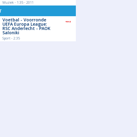
Muziek - 1:35 - 2011
T
Voetbal - Voorronde
UEFA Europa League:
RSC Anderlecht - PAOK
Saloniki
Sport - 2:35