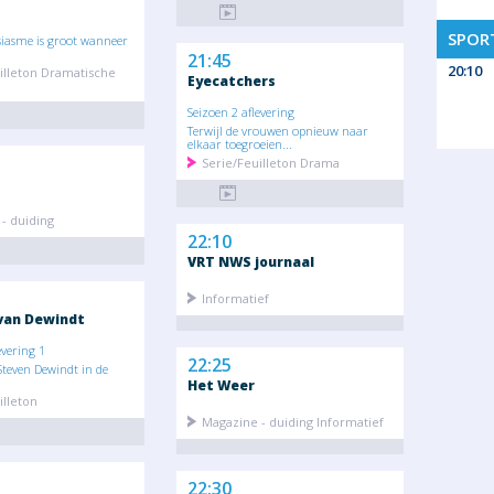
SPOR
siasme is groot wanneer
21:45
20:10
illeton Dramatische
Eyecatchers
Seizoen 2 aflevering
Terwijl de vrouwen opnieuw naar
elkaar toegroeien...
Serie/Feuilleton Drama
- duiding
22:10
VRT NWS journaal
Informatief
van Dewindt
evering 1
22:25
Steven Dewindt in de
Het Weer
illeton
Magazine - duiding Informatief
22:30