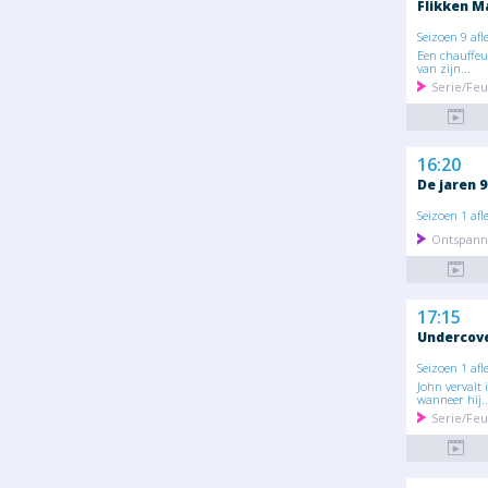
Flikken M
Seizoen 9 afl
Een chauffeu
van zijn...
Serie/Feu
16:20
De jaren 9
Seizoen 1 afl
Ontspann
17:15
Undercov
Seizoen 1 afl
John vervalt 
wanneer hij..
Serie/Feu