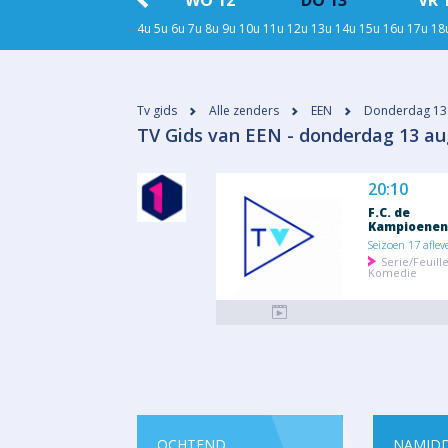
0
DI 11
WO 12
DO 13
VR 
4u
5u
6u
7u
8u
9u
10u
11u
12u
13u
14u
15u
16u
17u
18
Tv gids
Alle zenders
EEN
Donderdag 13
​TV Gids van EEN - donderdag 13 a
20:10
F.C. de
Kampioenen
Seizoen 17 aflev
Serie/Feuill
Komedie
OCHTEND
NAMID