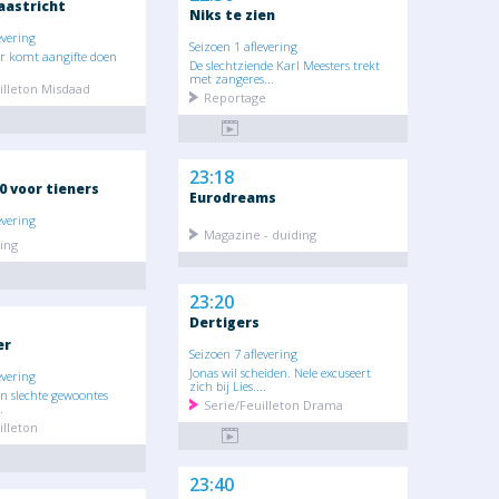
aastricht
Niks te zien
evering
Seizoen 1 aflevering
r komt aangifte doen
De slechtziende Karl Meesters trekt
met zangeres...
illeton Misdaad
Reportage
23:18
0 voor tieners
Eurodreams
evering
Magazine - duiding
ing
23:20
Dertigers
er
Seizoen 7 aflevering
Jonas wil scheiden. Nele excuseert
evering
zich bij Lies....
in slechte gewoontes
Serie/Feuilleton Drama
.
illeton
23:40