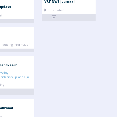
VRT NWS journaal
update
Informatief
ef
- duiding Informatief
lanckaert
evering
zich eindelijk aan zijn
..
ing
ournaal
ef