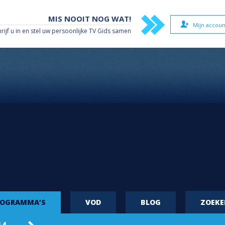
MIS NOOIT NOG WAT!
Mijn accoun
hrijf u in en stel uw persoonlijke TV Gids samen
ROGRAMMA’S
VOD
BLOG
ZOEK