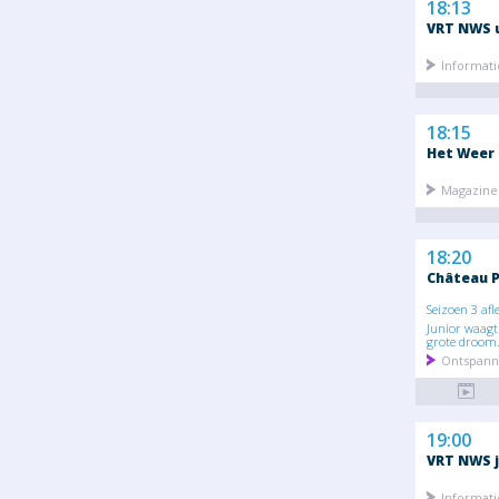
18:13
VRT NWS 
Informati
18:15
Het Weer
Magazine 
18:20
Château P
Seizoen 3 afl
Junior waagt 
grote droom.
Ontspann
19:00
VRT NWS j
Informati