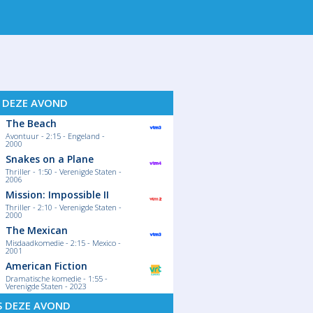
 18
WO 19
DO 20
VR 21
S DEZE AVOND
The Beach
Avontuur - 2:15 - Engeland -
2000
Snakes on a Plane
Thriller - 1:50 - Verenigde Staten -
2006
Mission: Impossible II
Thriller - 2:10 - Verenigde Staten -
2000
The Mexican
Misdaadkomedie - 2:15 - Mexico -
2001
American Fiction
Dramatische komedie - 1:55 -
Verenigde Staten - 2023
S DEZE AVOND