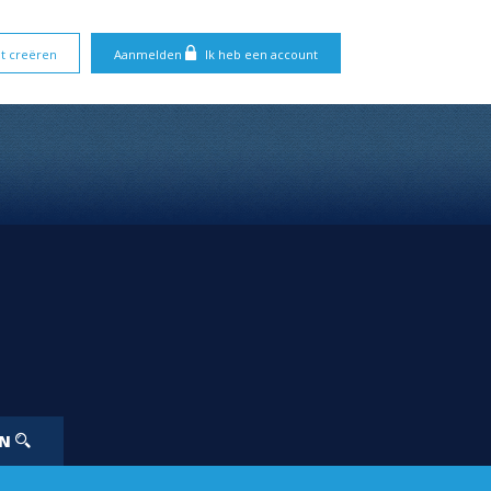
t creëren
Aanmelden
Ik heb een account
EN