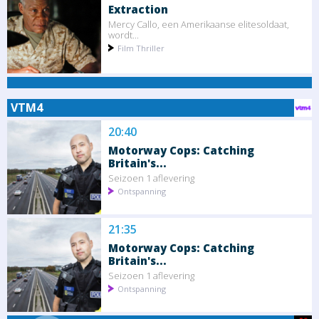
Extraction
Mercy Callo, een Amerikaanse elitesoldaat,
wordt...
Film Thriller
VTM4
20:40
Motorway Cops: Catching
Britain's...
Seizoen 1 aflevering
Ontspanning
21:35
Motorway Cops: Catching
Britain's...
Seizoen 1 aflevering
Ontspanning