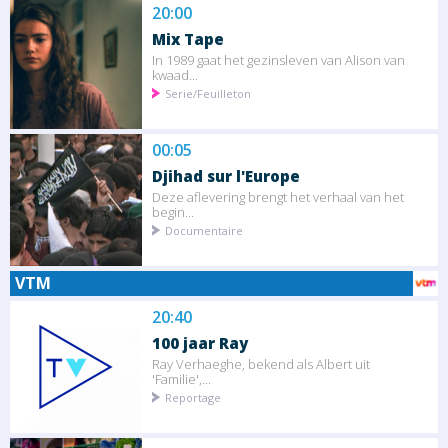
20:00
Mix Tape
In 1989 gaat het gezinsleven van Alison van
kwaad...
Serie/Feuilleton
00:05
Djihad sur l'Europe
Deze aflevering brengt het verhaal van het
begin...
Documentaire
VTM
20:40
100 jaar Ray
Ray Verhaeghe, bekend als Albert uit
'Familie',...
Reportage