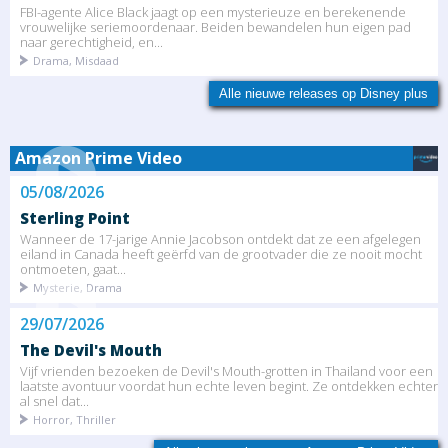
FBI-agente Alice Black jaagt op een mysterieuze en berekenende
vrouwelijke seriemoordenaar. Beiden bewandelen hun eigen pad
naar gerechtigheid, en...
Drama, Misdaad
Alle nieuwe releases op Disney plus
Amazon Prime Video
05/08/2026
Sterling Point
Wanneer de 17-jarige Annie Jacobson ontdekt dat ze een afgelegen
eiland in Canada heeft geërfd van de grootvader die ze nooit mocht
ontmoeten, gaat...
Mysterie, Drama
29/07/2026
The Devil's Mouth
Vijf vrienden bezoeken de Devil's Mouth-grotten in Thailand voor een
laatste avontuur voordat hun echte leven begint. Ze ontdekken echter
al snel dat...
Horror, Thriller