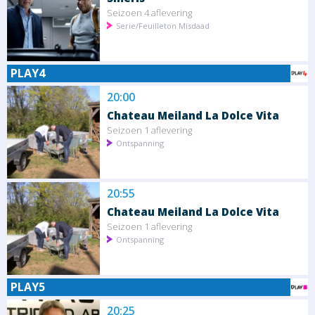
Seizoen 4 aflevering
Serie/Feuilleton Misdaad
PLAY4
20:00
Chateau Meiland La Dolce Vita
Seizoen 1 aflevering
Ontspanning
20:55
Chateau Meiland La Dolce Vita
Seizoen 1 aflevering
Ontspanning
PLAY5
20:25