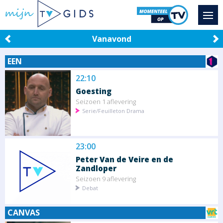
Vanavond
EEN
22:10
Goesting
Seizoen 1 aflevering
Serie/Feuilleton Drama
23:00
Peter Van de Veire en de
Zandloper
Seizoen 9 aflevering
Debat
CANVAS