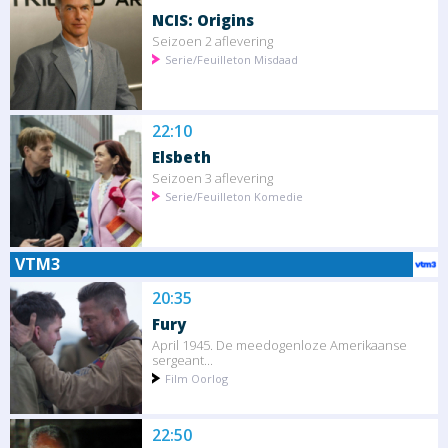
NCIS: Origins
Seizoen 2 aflevering
Serie/Feuilleton Misdaad
22:10
Elsbeth
Seizoen 3 aflevering
Serie/Feuilleton Komedie
VTM3
20:35
Fury
April 1945. De meedogenloze Amerikaanse
sergeant...
Film Oorlog
22:50