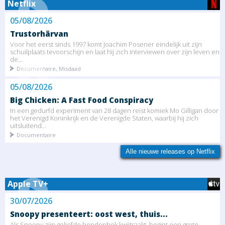
Netflix
05/08/2026
Trustorhärvan
Voor het eerst sinds 1997 komt Joachim Posener eindelijk uit zijn
schuilplaats tevoorschijn en laat hij zich interviewen over zijn leven en
de...
Documentaire, Misdaad
05/08/2026
Big Chicken: A Fast Food Conspiracy
In een gedurfd experiment van 28 dagen reist komiek Mo Gilligan door
het Verenigd Koninkrijk en de Verenigde Staten, waarbij hij zich
uitsluitend...
Documentaire
Alle nieuwe releases op Netflix
Apple TV+
30/07/2026
Snoopy presenteert: oost west, thuis...
Als Snoopy zijn geliefde hondenhok kwijtraakt, begint een grote