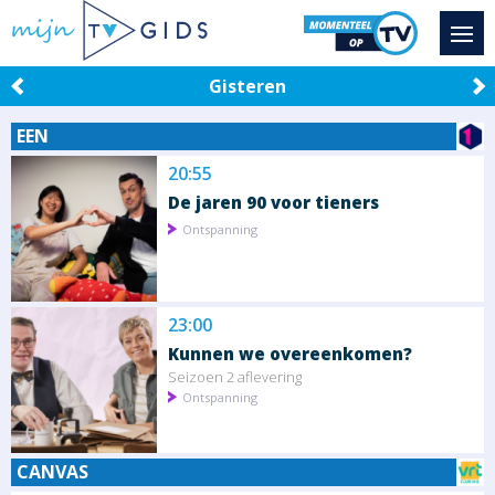
Gisteren
EEN
20:55
De jaren 90 voor tieners
Ontspanning
23:00
Kunnen we overeenkomen?
Seizoen 2 aflevering
Ontspanning
CANVAS