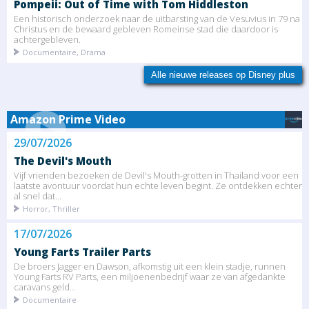
Pompeii: Out of Time with Tom Hiddleston
Een historisch onderzoek naar de uitbarsting van de Vesuvius in 79 na
Christus en de bewaard gebleven Romeinse stad die daardoor is
achtergebleven.
Documentaire, Drama
Alle nieuwe releases op Disney plus
Amazon Prime Video
29/07/2026
The Devil's Mouth
Vijf vrienden bezoeken de Devil's Mouth-grotten in Thailand voor een
laatste avontuur voordat hun echte leven begint. Ze ontdekken echter
al snel dat...
Horror, Thriller
17/07/2026
Young Farts Trailer Parts
De broers Jagger en Dawson, afkomstig uit een klein stadje, runnen
Young Farts RV Parts, een miljoenenbedrijf waar ze van afgedankte
caravans geld...
Documentaire