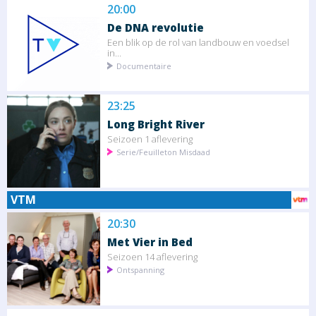
20:00
De DNA revolutie
Een blik op de rol van landbouw en voedsel
in...
Documentaire
23:25
Long Bright River
Seizoen 1 aflevering
Serie/Feuilleton Misdaad
VTM
20:30
Met Vier in Bed
Seizoen 14 aflevering
Ontspanning