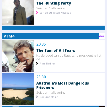
The Hunting Party
Seizoen 1 aflevering
Serie/Feuilleton Misdaad
VTM4
20:35
The Sum of All Fears
Na de dood van de Russische president, grijpt
de...
Film Thriller
23:30
Australia's Most Dangerous
Prisoners
Seizoen 1 aflevering
Documentaire