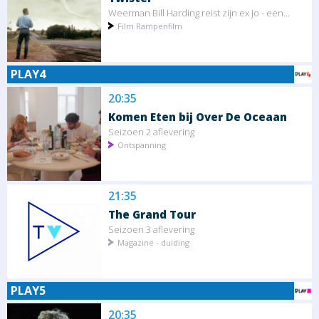
Weerman Bill Harding reist zijn ex Jo - een...
Film Rampenfilm
PLAY4
20:35
Komen Eten bij Over De Oceaan
Seizoen 2 aflevering
Ontspanning
21:35
The Grand Tour
Seizoen 3 aflevering
Magazine - duiding
PLAY5
20:35