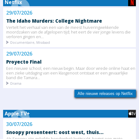
Netflix
29/07/2026
The Idaho Murders: College Nightmare
Vertelt het verhaal van een van de meest huiveringwekkende
moordzaken van de afgelopen tijd; het eert de vier jonge levens die
verloren gingen en...
Documentaire, Misdaad
29/07/2026
Proyecto Final
Een nieuwe school, een nieuw begin. Maar door wrede online haat en
een zieke uitdaging van een klasgenoot ontstaat er een gevaarlijke
band die Tamara...
Drama
Alle nieuwe releases op Netflix
Apple TV+
30/07/2026
Snoopy presenteert: oost west, thuis...
Als Snoopy zijn geliefde hondenhok kwijtraakt, begint een grote