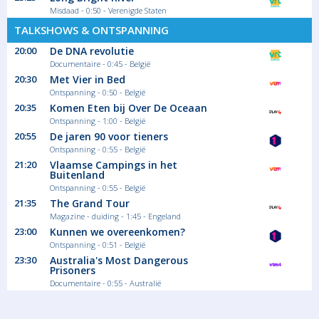
Misdaad - 0:50 - Verenigde Staten
TALKSHOWS & ONTSPANNING
20:00
De DNA revolutie
Documentaire - 0:45 - België
20:30
Met Vier in Bed
Ontspanning - 0:50 - België
20:35
Komen Eten bij Over De Oceaan
Ontspanning - 1:00 - België
20:55
De jaren 90 voor tieners
Ontspanning - 0:55 - België
21:20
Vlaamse Campings in het
Buitenland
Ontspanning - 0:55 - België
21:35
The Grand Tour
Magazine - duiding - 1:45 - Engeland
23:00
Kunnen we overeenkomen?
Ontspanning - 0:51 - België
23:30
Australia's Most Dangerous
Prisoners
Documentaire - 0:55 - Australië