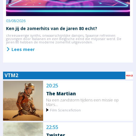
03/08/2026
2
Ken jij de zomerhits van de jaren 80 echt?
S
m
chreeuwerige synths, onwaarschijnlijke dansjes, Spaanse refreinen
gezongen door Italianen en een Belgische eend die miljonair werd. De
an
D
jaren 80 hebben de moderne zomerhit uitgevonden.
R
z
Lees meer
VTM2
20:25
The Martian
Na een zandstorm tijdens een missie op
Mars...
Film Sciencefiction
22:55
Twister