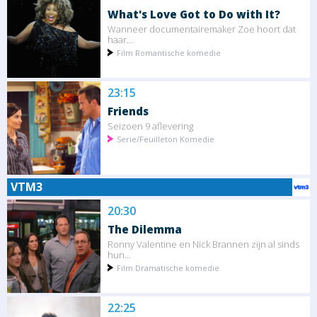
What's Love Got to Do with It?
Wanneer documentairemaker Zoe hoort dat
haar...
Film Romantische komedie
23:15
Friends
Seizoen 9 aflevering
Serie/Feuilleton Komedie
VTM3
20:30
The Dilemma
Ronny Valentine en Nick Brannen zijn al sinds
hun...
Film Dramatische komedie
22:25