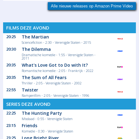
Alle nieuwe releases op Amazon Prime Video
FILMS DEZE AVOND
20:25
The Martian
Sciencefiction - 2:30 - Verenigde Staten - 2015
20:30
The Dilemma
Dramatische komedie - 1:55 - Verenigde Staten -
2011
20:35
What's Love Got to Do with It?
Romantische komedie - 2:05 - Frankrijk - 2022
20:35
The Sum of All Fears
Thriller - 2:05 - Verenigde Staten - 2002
22:55
Twister
Rampenfilm - 2:05 - Verenigde Staten - 1996
SERIES DEZE AVOND
22:25
The Hunting Party
Misdaad - 0:55 - Verenigde Staten
23:15
Friends
Komedie - 0:30 - Verenigde Staten
23:25
Long Bright River