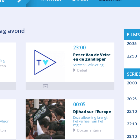
10
DI 11
WO 12
DO 13
VR
ag avond
FILM
20:35
23:00
Peter Van de Veire
22:50
en de Zandloper
ring
Seizoen 9 aflevering
eton
Debat
SERIE
20:00
20:25
00:05
22:10
Djihad sur l'Europe
t
Deze aflevering brengt
Alison
het verhaal van het
22:10
begin...
eton
Documentaire
23:10