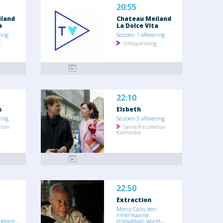
20:55
iland
Chateau Meiland
a
La Dolce Vita
ring
Seizoen 1 aflevering
g
Ontspanning
22:10
s
Elsbeth
ring
Seizoen 3 aflevering
eton
Serie/Feuilleton
Komedie
22:50
Extraction
Mercy Callo, een
Amerikaanse
geant...
elitesoldaat, wordt...