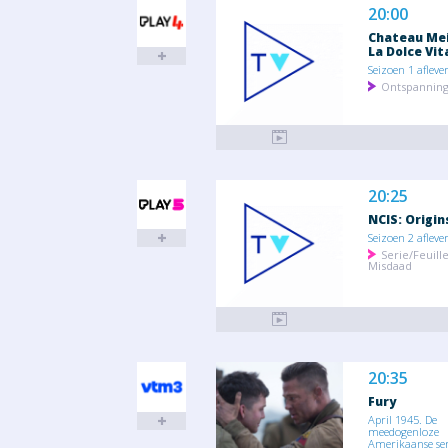
20:00
Chateau Me
La Dolce Vit
Seizoen 1 afleve
Ontspannin
20:25
NCIS: Origin
Seizoen 2 afleve
Serie/Feuill
Misdaad
20:35
Fury
April 1945. De
meedogenloze
Amerikaanse ser