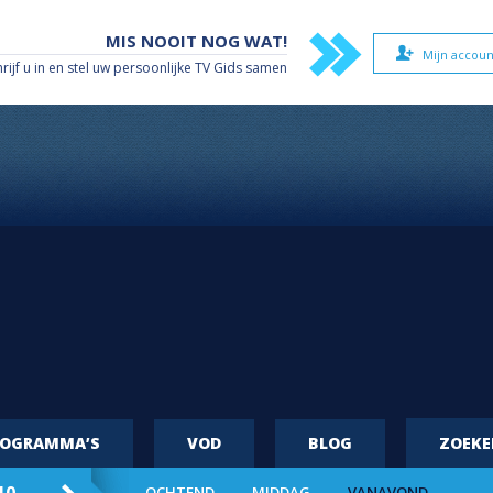
MIS NOOIT NOG WAT!
Mijn accoun
hrijf u in en stel uw persoonlijke TV Gids samen
ROGRAMMA’S
VOD
BLOG
ZOEK
OCHTEND
MIDDAG
VANAVOND