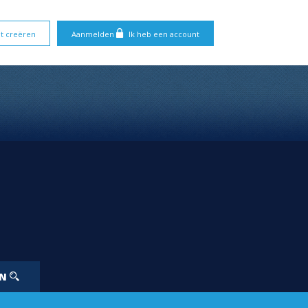
t creëren
Aanmelden
Ik heb een account
EN