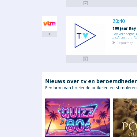
20:40
100 jaar Ray
Ray Verhaeghe, 
als Albert uit 'Fa
Reportage
Nieuws over tv en beroemdhede
Een bron van boeiende artikelen en stimuleren
inales 2026: Het
 schema van de
rakers!
voetbal maakt zich op
t intense momenten van
erwijl de kwartfinales in