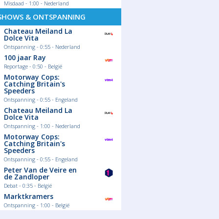
Misdaad - 1:00 - Nederland
SHOWS & ONTSPANNING
Chateau Meiland La
Dolce Vita
Ontspanning - 0:55 - Nederland
100 jaar Ray
Reportage - 0:50 - België
Motorway Cops:
Catching Britain's
Speeders
Ontspanning - 0:55 - Engeland
Chateau Meiland La
Dolce Vita
Ontspanning - 1:00 - Nederland
Motorway Cops:
Catching Britain's
Speeders
Ontspanning - 0:55 - Engeland
07/04/2026
Peter Van de Veire en
de Zandloper
amma's op NJAM!:
Europese finales 2026: Het
or Vlaamse
volledige schema van de
Debat - 0:35 - België
2026
komende krakers!
Marktkramers
ookprogramma's op
Het Europese voetbal maakt zich op
Ontspanning - 1:00 - België
n Impe, Roger Van
voor de meest intense momenten van
erhulst, Peppe en
het seizoen. Terwijl de kwartfinales in