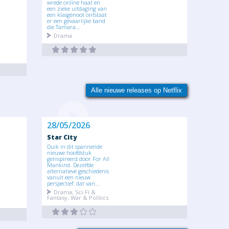
wrede online haat en
een zieke uitdaging van
een klasgenoot ontstaat
er een gevaarlijke band
die Tamara...
Drama
Alle nieuwe releases op Netflix
28/05/2026
Star City
Duik in dit spannende
nieuwe hoofdstuk
geïnspireerd door For All
Mankind. Dezelfde
alternatieve geschiedenis
vanuit een nieuw
perspectief: dat van...
Drama, Sci-Fi &
Fantasy, War & Politics