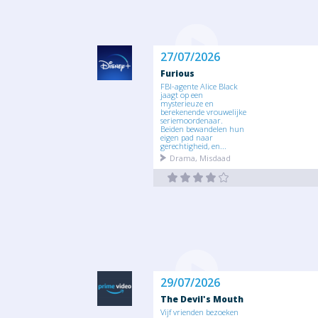
27/07/2026
Furious
FBI-agente Alice Black
jaagt op een
mysterieuze en
berekenende vrouwelijke
seriemoordenaar.
Beiden bewandelen hun
eigen pad naar
gerechtigheid, en...
Drama, Misdaad
29/07/2026
The Devil's Mouth
Vijf vrienden bezoeken