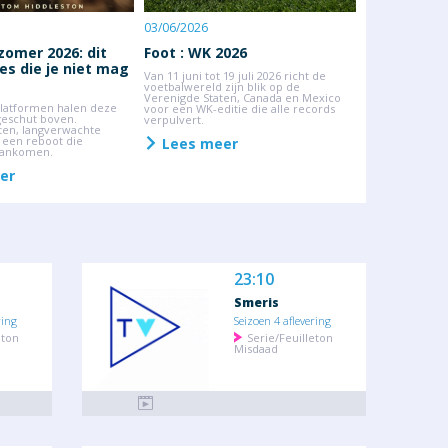
meer. Stel je p
samen op Mijn 
03/06/2026
Lees me
omer 2026: dit
Foot : WK 2026
ies die je niet mag
Van 11 juni tot 19 juli 2026 richt de
voetbalwereld zijn blik op de
Verenigde Staten, Canada en Mexico
latformen halen deze
voor een WK-editie die alle records
eschut boven.
verpulvert.
en, langverwachte
een reboot die
Lees meer
aankomen.
er
23:10
Smeris
ring
Seizoen 4 aflevering
eton
Serie/Feuilleton
Misdaad