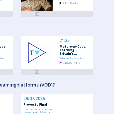
Film Thriller
21:35
ops:
Motorway Cops:
Catching
Britain's...
ring
Seizoen 1 aflevering
g
Ontspanning
treamingplatforms (VOD)?
29/07/2026
Proyecto Final
Een nieuwe school, een
nieuw begin. Maar door