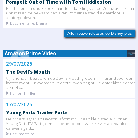
Pompeii: Out of Time with Tom Hiddleston
Een historisch onderzoek naar de uitbarsting van de Vesuvius in 79 na
Christus en de bewaard gebleven Romeinse stad die daardoor is
achtergebleven.
Documentaire, Drama
Alle nieuwe releases op Disney plus
Amazon Prime Video
29/07/2026
The Devil's Mouth
Vijf vrienden bezoeken de Devil's Mouth-grotten in Thailand voor een
laatste avontuur voordat hun echte leven begint. Ze ontdekken echter
al snel dat...
Horror, Thriller
17/07/2026
Young Farts Trailer Parts
De broers Jagger en Dawson, afkomstig uit een klein stadje, runnen
Young Farts RV Parts, een miljoenenbedrijf waar ze van afgedankte
caravans geld...
Documentaire