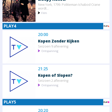
New York, 1799. Politieman Ichabod Crane
wordt...
Film
PLAY4
20:00
Kopen Zonder Kijken
Seizoen 9 aflevering
Ontspanning
21:25
Kopen of Slopen?
Seizoen 2 aflevering
Ontspanning
PLAY5
20:20