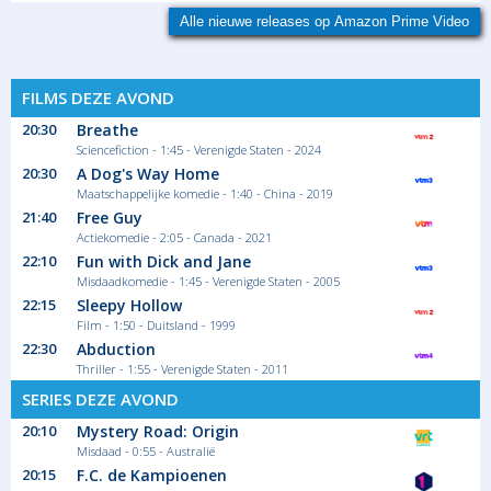
Alle nieuwe releases op Amazon Prime Video
FILMS DEZE AVOND
20:30
Breathe
Sciencefiction - 1:45 - Verenigde Staten - 2024
20:30
A Dog's Way Home
Maatschappelijke komedie - 1:40 - China - 2019
21:40
Free Guy
Actiekomedie - 2:05 - Canada - 2021
22:10
Fun with Dick and Jane
Misdaadkomedie - 1:45 - Verenigde Staten - 2005
22:15
Sleepy Hollow
Film - 1:50 - Duitsland - 1999
22:30
Abduction
Thriller - 1:55 - Verenigde Staten - 2011
SERIES DEZE AVOND
20:10
Mystery Road: Origin
Misdaad - 0:55 - Australië
20:15
F.C. de Kampioenen