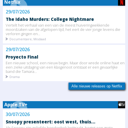
Netflix
29/07/2026
The Idaho Murders: College Nightmare
Vertelt het verhaal van een van de meest huiveringwekkende
moordzaken van de afgelopen tijd; het eert de vier jonge levens die
verloren gingen en...
Documentaire, Misdaad
29/07/2026
Proyecto Final
Een nieuwe school, een nieuw begin. Maar door wrede online haat en
een zieke uitdaging van een klasgenoot ontstaat er een gevaarlijke
band die Tamara...
Drama
Alle nieuwe releases op Netflix
Apple TV+
30/07/2026
Snoopy presenteert: oost west, thuis...
Als Snoopy zijn geliefde hondenhok kwijtraakt, begint een grote