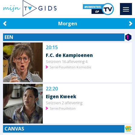
Morgen
EEN
20:15
F.C. de Kampioenen
Seizoen 16 aflevering 4
Serie/Feuilleton Komedie
22:20
Eigen Kweek
Seizoen 2 aflevering
Serie/Feuilleton
CANVAS