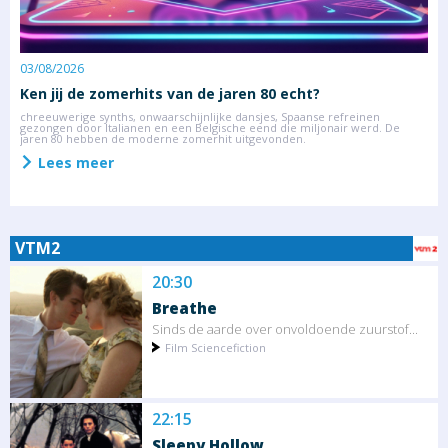
03/08/2026
2
Ken jij de zomerhits van de jaren 80 echt?
S
m
chreeuwerige synths, onwaarschijnlijke dansjes, Spaanse refreinen
gezongen door Italianen en een Belgische eend die miljonair werd. De
an
D
jaren 80 hebben de moderne zomerhit uitgevonden.
R
z
Lees meer
VTM2
20:30
Breathe
Sinds de aarde over onvoldoende zuurstof...
Film Sciencefiction
22:15
Sleepy Hollow