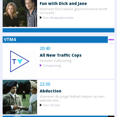
Fun with Dick and Jane
Wanneer Dick Harper gepromoveerd wordt
tot hoofd...
Film Misdaadkomedie
VTM4
20:40
All New Traffic Cops
Seizoen 9 aflevering
Ontspanning
22:30
Abduction
Wanneer de jonge Nathan Harper op een
website met...
Film Thriller