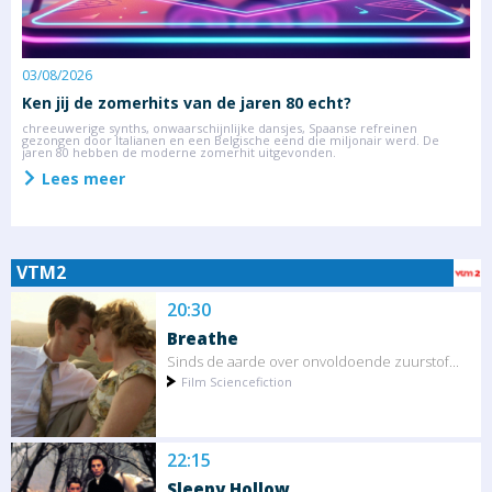
03/08/2026
2
Ken jij de zomerhits van de jaren 80 echt?
S
m
chreeuwerige synths, onwaarschijnlijke dansjes, Spaanse refreinen
gezongen door Italianen en een Belgische eend die miljonair werd. De
D
jaren 80 hebben de moderne zomerhit uitgevonden.
R
z
Lees meer
VTM2
20:30
Breathe
Sinds de aarde over onvoldoende zuurstof...
Film Sciencefiction
22:15
Sleepy Hollow