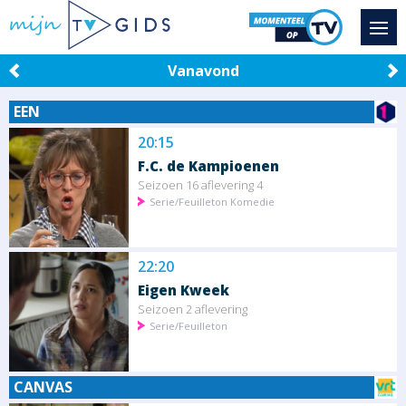
Vanavond
EEN
20:15
F.C. de Kampioenen
Seizoen 16 aflevering 4
Serie/Feuilleton Komedie
22:20
Eigen Kweek
Seizoen 2 aflevering
Serie/Feuilleton
CANVAS