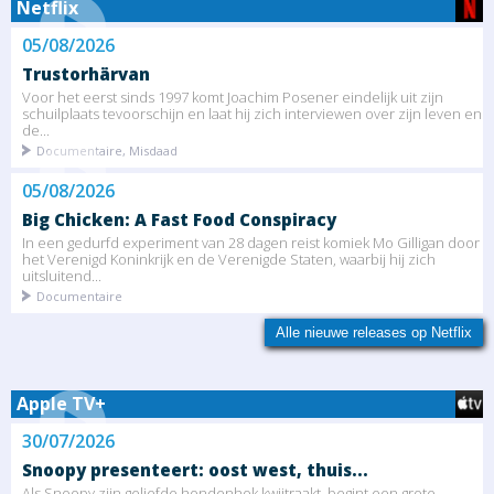
Netflix
05/08/2026
Trustorhärvan
Voor het eerst sinds 1997 komt Joachim Posener eindelijk uit zijn
schuilplaats tevoorschijn en laat hij zich interviewen over zijn leven en
de...
Documentaire, Misdaad
05/08/2026
Big Chicken: A Fast Food Conspiracy
In een gedurfd experiment van 28 dagen reist komiek Mo Gilligan door
het Verenigd Koninkrijk en de Verenigde Staten, waarbij hij zich
uitsluitend...
Documentaire
Alle nieuwe releases op Netflix
Apple TV+
30/07/2026
Snoopy presenteert: oost west, thuis...
Als Snoopy zijn geliefde hondenhok kwijtraakt, begint een grote