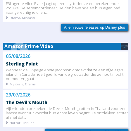
FBI-agente Alice Black jaagt op een mysterieuze en berekenende
vrouwelijke seriemoordenaar. Beiden bewandelen hun eigen pad
naar gerechtigheid, en...
Drama, Misdaad
Alle nieuwe releases op Disney plus
Amazon Prime Video
05/08/2026
Sterling Point
Wanneer de 17-jarige Annie Jacobson ontdekt dat ze een afgelegen
eiland in Canada heeft geërfd van de grootvader die ze nooit mocht
ontmoeten, gaat...
Mysterie, Drama
29/07/2026
The Devil's Mouth
Vijf vrienden bezoeken de Devil's Mouth-grotten in Thailand voor een
laatste avontuur voordat hun echte leven begint. Ze ontdekken echter
al snel dat...
Horror, Thriller