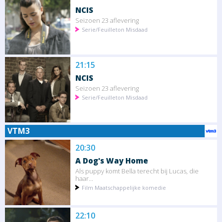
NCIS
Seizoen 23 aflevering
Serie/Feuilleton Misdaad
21:15
NCIS
Seizoen 23 aflevering
Serie/Feuilleton Misdaad
VTM3
20:30
A Dog's Way Home
Als puppy komt Bella terecht bij Lucas, die
haar...
Film Maatschappelijke komedie
22:10