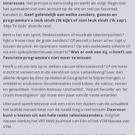
interesses.
Het principe is eenvoudig en werkt als volgt. Begin met
het aanmaken van een account op de site en stel uw favoriete
kanalen in.
Geef geleidelijk aan welke zenders, genres en
programma's u leuk vindt ('Ik kijk') of niet leuk vindt ('Ik zap').
'Mijn TV Gids' doet de rest!
Bent u fan van sport, filmklassiekers of muzikale talentenjachten?
Kijkt u trouw naar de grote zenders? Of wisselt u liever af en zapt u
tussen de privé- en openbare stations? Op een ouderwets scherm of
via een spiksplinternieuwe smart tv?
Wat er ook van zij, u hoeft uw
favoriete programma’s niet meer te missen.
Heeft u zin om iets op te steken van uw televisieavond? Of om meer
inzicht te verwerven in de wereld en onze samenleving? Leer dan
allerlei dingen bij door op National Geographic te blijven hangen. U
ontdekt er exclusieve documentaires rond koken, de natuur, reizen
en geopolitiek. 'Gordon Ramsay: Uncharted', 'Airport Security' en 'Air
Crash Investigation' zijn maar een paar van de vaste waarden.
Uiteraard speelt televisie ook een rol in het duiden van de actualiteit:
het laatste nieuws heet van de naald mag u niet missen.
Daarvoor
kunt u kiezen uit een hele reeks televisiezenders.
Volg het
nieuws dankzij het VRT NWS Journaal van Eén of het VTM Nieuws van
VTM.