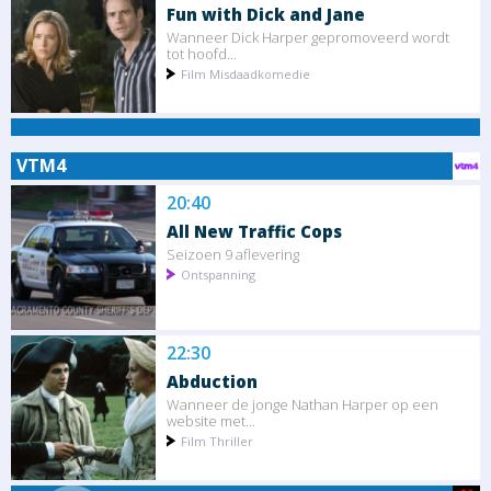
Fun with Dick and Jane
Wanneer Dick Harper gepromoveerd wordt
tot hoofd...
Film Misdaadkomedie
VTM4
20:40
All New Traffic Cops
Seizoen 9 aflevering
Ontspanning
22:30
Abduction
Wanneer de jonge Nathan Harper op een
website met...
Film Thriller