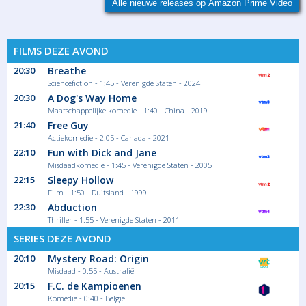
Alle nieuwe releases op Amazon Prime Video
FILMS DEZE AVOND
20:30
Breathe
Sciencefiction - 1:45 - Verenigde Staten - 2024
20:30
A Dog's Way Home
Maatschappelijke komedie - 1:40 - China - 2019
21:40
Free Guy
Actiekomedie - 2:05 - Canada - 2021
22:10
Fun with Dick and Jane
Misdaadkomedie - 1:45 - Verenigde Staten - 2005
22:15
Sleepy Hollow
Film - 1:50 - Duitsland - 1999
22:30
Abduction
Thriller - 1:55 - Verenigde Staten - 2011
SERIES DEZE AVOND
20:10
Mystery Road: Origin
Misdaad - 0:55 - Australië
20:15
F.C. de Kampioenen
Komedie - 0:40 - België