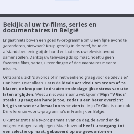
Bekijk al uw tv-films, series en
documentaires in België
Er gaat niets boven een goed tv-programma om u een fijne avond te
garanderen, nietwaar?’ Kruip gezellig in de zetel, houd de
afstandsbediening bij de hand en laat ons uw televisieavond
samenstellen. Dankzij uw televisiegids op maat, hoeft u geen
favoriete films, series, uitzendingen of documentaires meer te
missen.
Ontspant u zich ’s avonds of in het weekend graag voor de televisie?
Dan bent u niet alleen. Het is de
ideale activiteit om stoom af te
blazen, de knop om te draaien en de dagelijkse stress van u te
laten afglijden.
Weet u niet waarnaar u wilt kijken?
'Mijn TV Gids'
steekt u graag een handje toe, zodat u een beter overzicht
krijgt van wat er allemaal op tv te zien is.
'Mijn TV Gids' is dan ook
DE referentie voor tv-programma's in Frankrijk en België.
U kunt er gratis alle tv-programma's van de dag, de avond en de
volgende dagen raadplegen. Maar bovenal
heeft u toegang tot
een selectie op maat, gebaseerd op uw gewoonten en