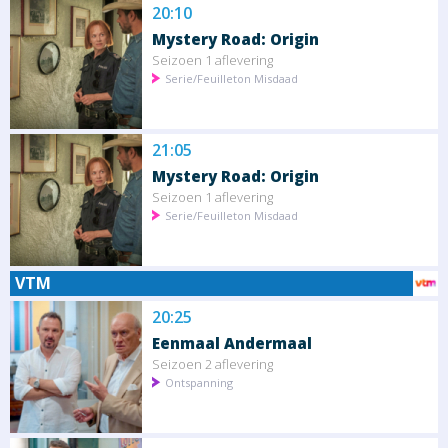
20:10
Mystery Road: Origin
Seizoen 1 aflevering
Serie/Feuilleton Misdaad
21:05
Mystery Road: Origin
Seizoen 1 aflevering
Serie/Feuilleton Misdaad
VTM
20:25
Eenmaal Andermaal
Seizoen 2 aflevering
Ontspanning