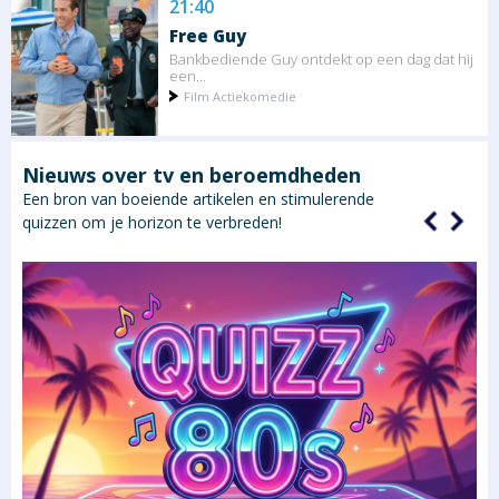
21:40
Free Guy
Bankbediende Guy ontdekt op een dag dat hij
een...
Film Actiekomedie
Nieuws over tv en beroemdheden
Een bron van boeiende artikelen en stimulerende
quizzen om je horizon te verbreden!
an