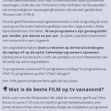
Tussen twee journaals door blijft u helemaal mee dankzij boeiende
reportages, zoals die van 'Ontvoerd, Echte Verhalen: De Buurtpolitie'.
Uw onverzadigbare nieuwsgierigheid kan ook worden gestild door
'Rescue Cam' (VTM 2).
Tot slot geeft het televisieprogrammarooster u ook zorgvuldig de uren
waarop uw favoriete televisiespelletjes worden uitgezonden. Relax
bijvoorbeeld met 'De Faker'.
Al uw programma’s zijn gerangschikt
per zender, per datum en per uur.
Zo plant u uw televisiemoment
van vanavond in een oogwenk.
Om uitgesteld te kijken,
kunt u rekenen op de heruitzendingen,
de replays of op de optie 'televisieprogramma's opnemen'.
Dankzij deze functie kunt u zelfs de pareltjes uit onze filmselectie van
de week op aanvraag bekijken.
Tv-programma vanavond? Tv-programma zondag? Tv-programma op
VTM? Tv-programma op Eén? VTM3? Morgen?
Een 100% gepersonaliseerde tv-gids die bij u past
🎥 Wat is de beste FILM op tv vanavond?
Bent u een van die filmpuristen die altijd de voorkeur geeft aan films
boven tv-series? Of u nu zin heeft in goede familiekomedies, een
portie drama of een dosis animatie, bekijk uw complete tv-programma.