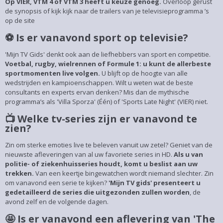
Op VIER, VTM 4 of VTM 3 heeft u keuze genoeg.
Overloop gerust
de synopsis of kijk kijk naar de trailers van je televisieprogramma ’s
op de site
⚽ Is er vanavond sport op televisie?
'Mijn TV Gids' denkt ook aan de liefhebbers van sport en competitie.
Voetbal, rugby, wielrennen of Formule 1: u kunt de allerbeste
sportmomenten live volgen.
U blijft op de hoogte van alle
wedstrijden en kampioenschappen. Wilt u weten wat de beste
consultants en experts ervan denken? Mis dan de mythische
programma’s als 'Villa Sporza' (Één) of 'Sports Late Night' (VIER) niet.
📺 Welke tv-series zijn er vanavond te
zien?
Zin om sterke emoties live te beleven vanuit uw zetel? Geniet van de
nieuwste afleveringen van al uw favoriete series in HD.
Als u van
politie- of ziekenhuisseries houdt, komt u beslist aan uw
trekken.
Van een keertje bingewatchen wordt niemand slechter. Zin
om vanavond een serie te kijken?
'Mijn TV gids' presenteert u
gedetailleerd de series die uitgezonden zullen worden
, de
avond zelf en de volgende dagen.
🤩 Is er vanavond een aflevering van 'The