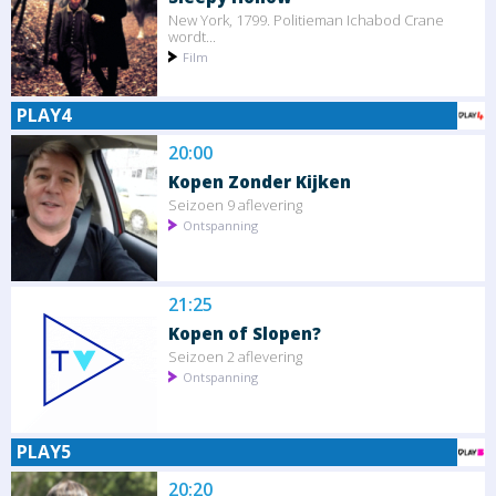
New York, 1799. Politieman Ichabod Crane
wordt...
Film
PLAY4
20:00
Kopen Zonder Kijken
Seizoen 9 aflevering
Ontspanning
21:25
Kopen of Slopen?
Seizoen 2 aflevering
Ontspanning
PLAY5
20:20