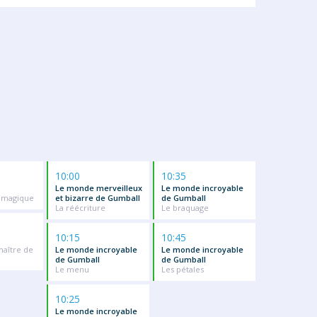
10:00
10:35
Le monde merveilleux
Le monde incroyable
 magique
et bizarre de Gumball
de Gumball
La réécriture
Le braquage
10:15
10:45
aître de
Le monde incroyable
Le monde incroyable
de Gumball
de Gumball
Le menu
Les pétales
10:25
Le monde incroyable