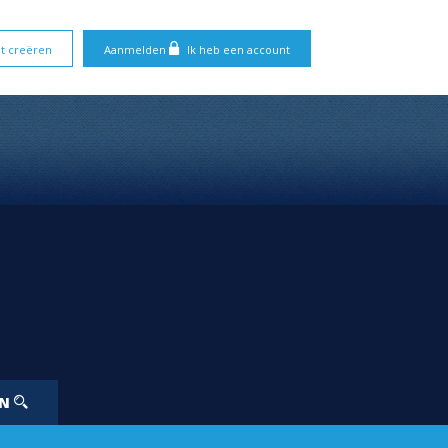
t creëren
Aanmelden
Ik heb een account
EN