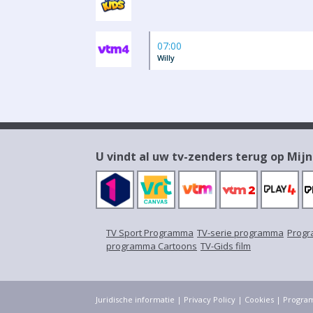
07:00
Willy
U vindt al uw tv-zenders terug op Mijn
TV Sport Programma
TV-serie programma
Progr
programma Cartoons
TV-Gids film
Juridische informatie
|
Privacy Policy
|
Cookies
|
Progra