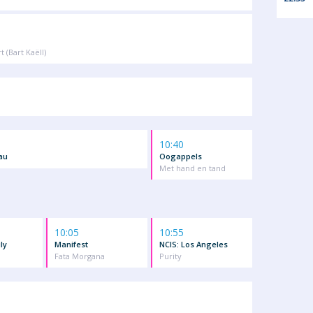
 (Bart Kaëll)
10:40
au
Oogappels
Met hand en tand
10:05
10:55
ly
Manifest
NCIS: Los Angeles
Fata Morgana
Purity