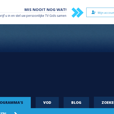
MIS NOOIT NOG WAT!
Mijn accoun
hrijf u in en stel uw persoonlijke TV Gids samen
ROGRAMMA’S
VOD
BLOG
ZOEK