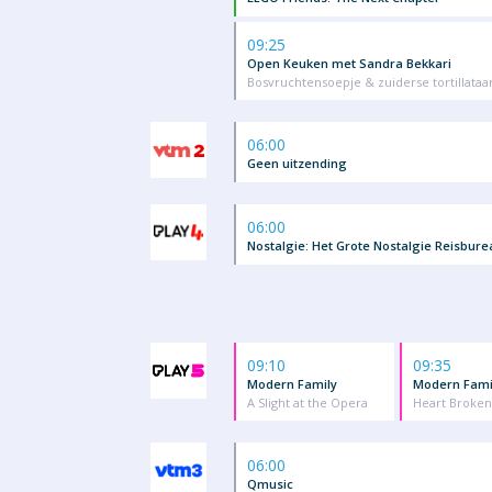
09:25
Open Keuken met Sandra Bekkari
Bosvruchtensoepje & zuiderse tortillataart
06:00
Geen uitzending
06:00
Nostalgie: Het Grote Nostalgie Reisbure
09:10
09:35
Modern Family
Modern Fami
A Slight at the Opera
Heart Broken
06:00
Qmusic