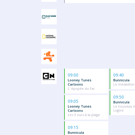
09:00
09:40
Looney Tunes
Bunnicula
Cartoons
Le médaillon
L' épopée du Far
09:50
09:05
Bunnicula
Looney Tunes
Le nouveau m
Lugosi
Cartoons
Les 3 ours à la plage
09:15
Bunnicula