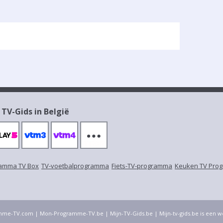
 TV-Gids in België
amma TV Box
TV-voetbalprogramma
Fiets-TV-programma
Keuken TV Pro
mme-TV.com
|
Mon-Programme-TV.be
|
Mijn-TV-Gids.be
| Mijn-tv-gids.be is een 