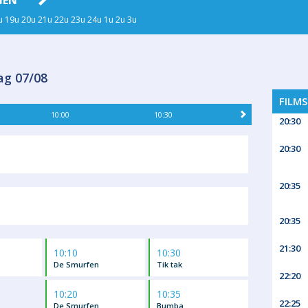
GEN
ZO 09
MA 10
DI 11
WO
u
19u
20u
21u
22u
23u
24u
1u
2u
3u
ag 07/08
FILM
10:00
10:30
20:30
20:30
20:35
20:35
21:30
10:10
10:30
De Smurfen
Tik tak
22:20
10:20
10:35
22:25
De Smurfen
Bumba