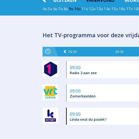
GISTEREN
VANAVOND
MOR
4u
5u
6u
7u
8u
9u
10u
11u
12u
13u
14u
15u
16u
17u
18
Het TV-programma voor deze vrijd
09:00
09:30
09:00
Radio 2 aan zee
09:00
Zomerbeelden
09:00
Linda veut du poulet !