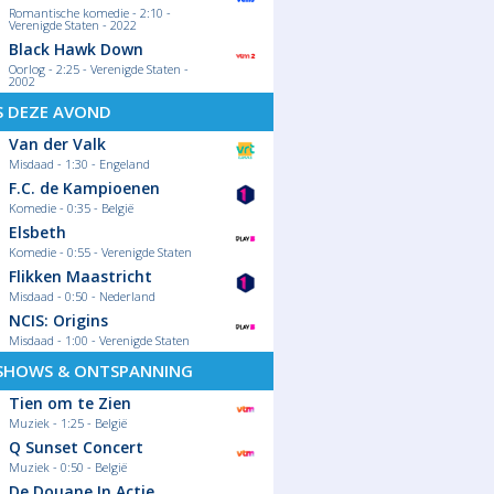
Romantische komedie - 2:10 -
Verenigde Staten - 2022
Black Hawk Down
Oorlog - 2:25 - Verenigde Staten -
2002
S DEZE AVOND
Van der Valk
Misdaad - 1:30 - Engeland
F.C. de Kampioenen
Komedie - 0:35 - België
Elsbeth
Komedie - 0:55 - Verenigde Staten
Flikken Maastricht
Misdaad - 0:50 - Nederland
NCIS: Origins
Misdaad - 1:00 - Verenigde Staten
SHOWS & ONTSPANNING
Tien om te Zien
Muziek - 1:25 - België
Q Sunset Concert
Muziek - 0:50 - België
De Douane In Actie