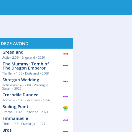
 12
DO 13
VR 14
ZA 15
Z
S DEZE AVOND
Greenland
Actie - 2:05 - Engeland - 2020
The Mummy: Tomb of
The Dragon Emperor
Thriller - 1:55 - Duitsland - 2008
Shotgun Wedding
Actiekomedie - 2:00 - Verenigde
Staten - 2022
Crocodile Dundee
Komedie - 1:45 - Australië - 1986
Boiling Point
Drama - 1:32 - Engeland - 2021
Emmanuelle
Film - 1:45 - Frankrijk - 1974
Bros