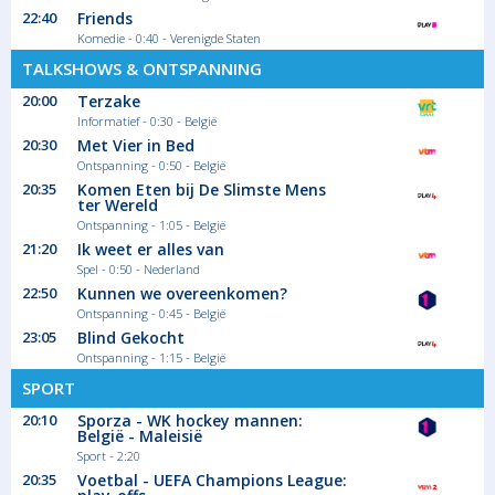
Dancer in the Dark
22:40
Friends
1964. De Tsjechische Selma is een
Komedie - 0:40 - Verenigde Staten
alleenstaande...
TALKSHOWS & ONTSPANNING
Film Drama
20:00
Terzake
Informatief - 0:30 - België
00:25
20:30
Met Vier in Bed
Ontspanning - 0:50 - België
Het Weer
20:35
Komen Eten bij De Slimste Mens
ter Wereld
Magazine - duiding Informatief
Ontspanning - 1:05 - België
21:20
Ik weet er alles van
Spel - 0:50 - Nederland
22:50
Kunnen we overeenkomen?
00:30
Ontspanning - 0:45 - België
Long Bright River
23:05
Blind Gekocht
Seizoen 1 aflevering
Ontspanning - 1:15 - België
Mickey wordt geconfronteerd met de
SPORT
gevolgen van...
Serie/Feuilleton Misdaad
20:10
Sporza - WK hockey mannen:
België - Maleisië
Sport - 2:20
01:25
20:35
Voetbal - UEFA Champions League: