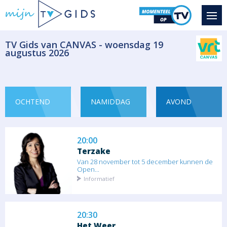
Carcassonne is geen gewone vesting - het is
een...
Documentaire
​TV Gids van CANVAS - woensdag 19
augustus 2026
19:00
AI Confidential with Hannah Fry
Seizoen 1 aflevering
In maart 2018 kwam in Tempe, Arizona, een
vrouw...
OCHTEND
NAMIDDAG
AVOND
Reportage
20:00
Terzake
Van 28 november tot 5 december kunnen de
Open...
Informatief
20:30
Het Weer