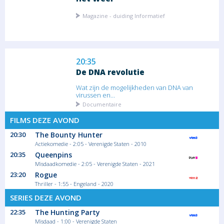
Magazine - duiding Informatief
20:35
De DNA revolutie
Wat zijn de mogelijkheden van DNA van
virussen en...
Documentaire
FILMS DEZE AVOND
20:30
The Bounty Hunter
21:20
Actiekomedie - 2:05 - Verenigde Staten - 2010
Rise of the Billionaires
20:35
Queenpins
De iPhone wordt gelanceerd en de wereld
Misdaadkomedie - 2:05 - Verenigde Staten - 2021
van de...
23:20
Rogue
Documentaire
Thriller - 1:55 - Engeland - 2020
SERIES DEZE AVOND
22:35
The Hunting Party
22:10
Misdaad - 1:00 - Verenigde Staten