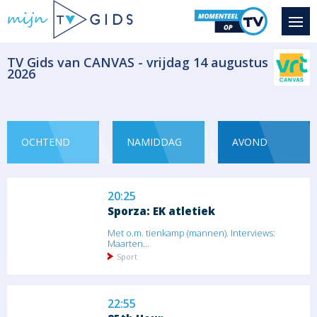
Het Weer
Magazine - duiding Informatief
​TV Gids van CANVAS - vrijdag 14 augustus
2026
18:30
Sporza: EK zwemmen
Sport
OCHTEND
NAMIDDAG
AVOND
20:25
Sporza: EK atletiek
Met o.m. tienkamp (mannen). Interviews:
Maarten...
Sport
22:55