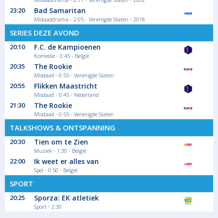
23:20
Bad Samaritan
Midaaddrama - 2:05 - Verenigde Staten - 2018
SERIES DEZE AVOND
20:10
F.C. de Kampioenen
Komedie - 0:45 - België
20:35
The Rookie
Misdaad - 0:55 - Verenigde Staten
20:55
Flikken Maastricht
Misdaad - 0:45 - Nederland
21:30
The Rookie
Misdaad - 0:55 - Verenigde Staten
TALKSHOWS & ONTSPANNING
20:30
Tien om te Zien
Muziek - 1:30 - België
22:00
Ik weet er alles van
Spel - 0:50 - België
SPORT
20:25
Sporza: EK atletiek
Sport - 2:30