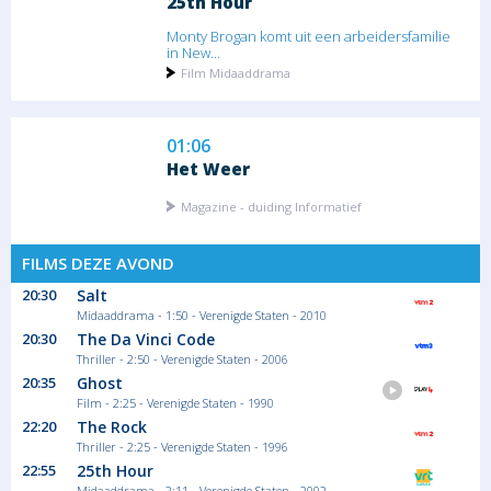
25th Hour
Monty Brogan komt uit een arbeidersfamilie
in New...
Film Midaaddrama
01:06
Het Weer
Magazine - duiding Informatief
FILMS DEZE AVOND
20:30
Salt
01:10
Midaaddrama - 1:50 - Verenigde Staten - 2010
Canvaslus
20:30
The Da Vinci Code
Thriller - 2:50 - Verenigde Staten - 2006
Terzake - Reyers Laat
20:35
Ghost
Magazine - duiding
Film - 2:25 - Verenigde Staten - 1990
22:20
The Rock
Thriller - 2:25 - Verenigde Staten - 1996
22:55
25th Hour
Midaaddrama - 2:11 - Verenigde Staten - 2002