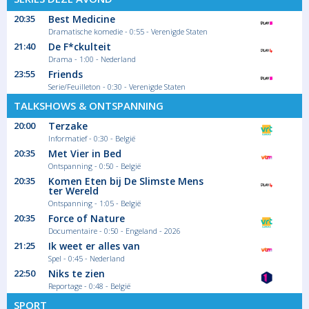
Our Friend
20:35
Best Medicine
Wanneer journalist Matthew hoort dat zijn
Dramatische komedie - 0:55 - Verenigde Staten
vrouw...
21:40
De F*ckulteit
Film Biografisch
Drama - 1:00 - Nederland
23:55
Friends
Serie/Feuilleton - 0:30 - Verenigde Staten
00:10
TALKSHOWS & ONTSPANNING
Het Weer
20:00
Terzake
Magazine - duiding Informatief
Informatief - 0:30 - België
20:35
Met Vier in Bed
Ontspanning - 0:50 - België
20:35
Komen Eten bij De Slimste Mens
ter Wereld
00:15
Ontspanning - 1:05 - België
Mary & George
20:35
Force of Nature
Documentaire - 0:50 - Engeland - 2026
George begint aan een heroïsche en
21:25
Ik weet er alles van
historische...
Spel - 0:45 - Nederland
Serie/Feuilleton Drama
22:50
Niks te zien
Reportage - 0:48 - België
SPORT
01:10