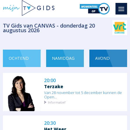
Wat zijn de mogelijkheden van DNA van
virussen en...
Documentaire
​TV Gids van CANVAS - donderdag 20
augustus 2026
19:10
Rise of the Billionaires
De iPhone wordt gelanceerd en de wereld
van de...
OCHTEND
NAMIDDAG
AVOND
Documentaire
20:00
Terzake
Van 28 november tot 5 december kunnen de
Open...
Informatief
20:30
Het Weer