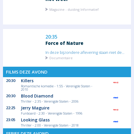
Magazine - duiding Informatief
20:35
Force of Nature
In deze bijzondere aflevering staan niet de...
Documentaire
FILMS DEZE AVOND
21:25
20:30
Killers
Romantische komedie - 1:55 - Verenigde Staten -
Roman Empire by Train with
2010
Alice Roberts
20:30
Blood Diamond
Thriller - 2:35 - Verenigde Staten - 2006
In de slotaflevering gaat Alice in Spanje op
zoek...
22:25
Jerry Maguire
Documentaire
Funboard - 2:30 - Verenigde Staten - 1996
23:05
Looking Glass
Thriller - 2:00 - Verenigde Staten - 2018
22:10
SERIES DEZE AVOND