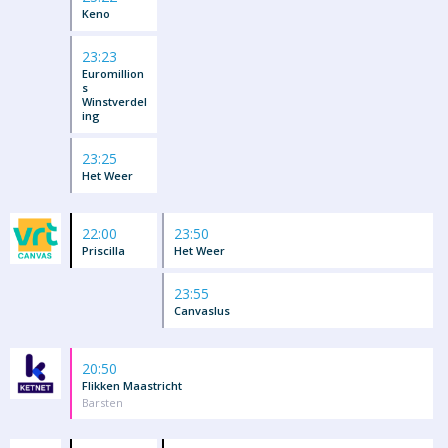
Keno
23:23
Euromillion
s
Winstverdel
ing
23:25
Het Weer
22:00
23:50
Priscilla
Het Weer
23:55
Canvaslus
20:50
Flikken Maastricht
Barsten