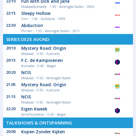
22:10
Fun with Dick and Jane
Misdaadkomedie - 1:45 - Verenigde Staten - 2005
22:15
Sleepy Hollow
Film - 1:50 - Duitsland - 1999
22:30
Abduction
Thriller - 1:55 - Verenigde Staten - 2011
SERIES DEZE AVOND
20:10
Mystery Road: Origin
Misdaad - 0:55 - Australië
20:15
F.C. de Kampioenen
Komedie - 0:40 - België
20:20
NCIS
Misdaad - 0:55 - Verenigde Staten
21:05
Mystery Road: Origin
Misdaad - 0:55 - Australië
21:15
NCIS
Misdaad - 0:50 - Verenigde Staten
22:20
Eigen Kweek
Serie/Feuilleton - 0:45 - België
TALKSHOWS & ONTSPANNING
20:00
Kopen Zonder Kijken