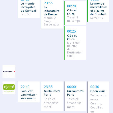
23:55
Le monde
Le monde
00:20
incroyable
merveilleux
Le
Cléo et
de Gumball
et bizarre
laboratoire
Chico
Le père
de Gumball
de Dexter
Travail à
Le ventre
Momo le
mi-temps
Singe :
Barbe-quor
00:25
Cléo et
Chico
Monsieur
Belette
dans :
Destination
soleil
22:40
23:35
00:00
00:30
Loïc, Zot
Guillaume's
Guillaume's
Open Vuur
van Koken -
Paris
Paris
Zuidamerik
Weekmenu
1e en 2e
1e en 2e
aanse
arrondisse
arrondisse
Curanto,
ment
ment
Coquilles
en