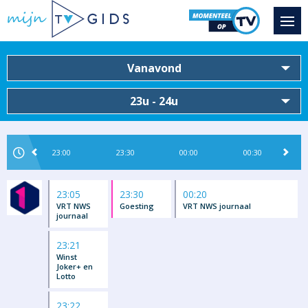
Vanavond
23u - 24u
23:00
23:30
00:00
00:30
23:05
23:30
00:20
VRT NWS
Goesting
VRT NWS journaal
journaal
23:21
Winst
Joker+ en
Lotto
23:22