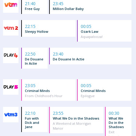
21:40
23:45
Free Guy
Million Dollar Baby
22:15
00:05
Sleepy Hollow
Ozark Law
Aquapalooza!
22:50
23:40
De Douane
De Douane In Actie
In Actie
23:05
00:05
Criminal Minds
Criminal Minds
From Childhood's Hour
Epilogue
22:10
23:55
00:30
Fun with
What We Do in the Shadows
What We
Dick and
Do in the
A Weekend at Morrigan
Jane
Shadows
Manor
Exit