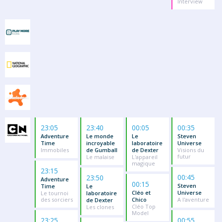
Interview
23:05
23:40
00:05
00:35
Adventure
Le monde
Le
Steven
Time
incroyable
laboratoire
Universe
Immobiles
de Gumball
de Dexter
Visions du
futur
Le malaise
L'appareil
magique
23:15
00:45
23:50
Adventure
00:15
Steven
Time
Le
Cléo et
Universe
Le tournoi
laboratoire
des sorciers
Chico
A l'aventure
de Dexter
Cléo Top
Les clones
Model
23:25
00:55