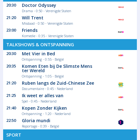
Serie/Feuilleton Drama
20:30
Doctor Odyssey
Drama - 0:50 - Verenigde Staten
21:20
Will Trent
01:15
Misdaad - 0:50 - Verenigde Staten
Lang Leve de Liefde
23:00
Friends
Komedie - 0:35 - Verenigde Staten
Seizoen 8 aflevering
TALKSHOWS & ONTSPANNING
Ontspanning
20:30
Met Vier in Bed
Ontspanning - 0:55 - België
20:35
Komen Eten bij De Slimste Mens
ter Wereld
Ontspanning - 1:05 - België
21:20
Ruben langs de Zuid-Chinese Zee
Documentaire - 0:45 - Nederland
21:25
Ik weet er alles van
Spel - 0:45 - Nederland
21:40
Kopen Zonder Kijken
Ontspanning - 1:20 - Nederland
22:50
Gloria mundi
Reportage - 0:39 - België
SPORT