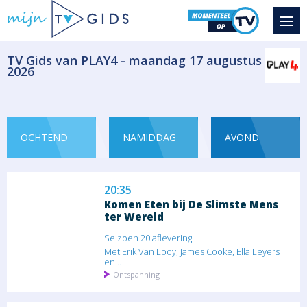
Seizoen 4 aflevering
Béa trok alles uit de kast in haar zoektocht...
Ontspanning
​TV Gids van PLAY4 - maandag 17 augustus
2026
19:30
De Verhulstjes
Seizoen 4 aflevering
In Saint-Tropez verwachten de Verhulstjes
twee...
OCHTEND
NAMIDDAG
AVOND
Ontspanning
20:35
Komen Eten bij De Slimste Mens
ter Wereld
Seizoen 20 aflevering
Met Erik Van Looy, James Cooke, Ella Leyers
en...
Ontspanning