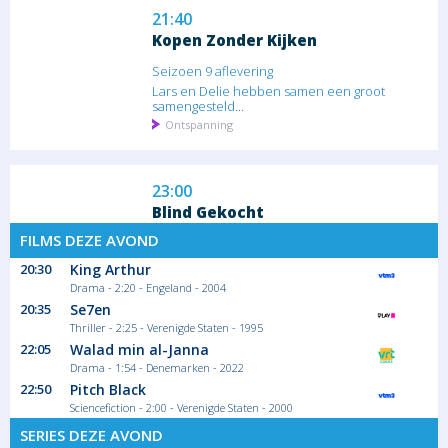
21:40
Kopen Zonder Kijken
Seizoen 9 aflevering
Lars en Delie hebben samen een groot
samengesteld...
Ontspanning
23:00
Blind Gekocht
FILMS DEZE AVOND
Seizoen 4 aflevering
Béa trok alles uit de kast in haar zoektocht...
20:30
King Arthur
Ontspanning
Drama - 2:20 - Engeland - 2004
20:35
Se7en
Thriller - 2:25 - Verenigde Staten - 1995
00:10
22:05
Walad min al-Janna
Oogappels
Drama - 1:54 - Denemarken - 2022
22:50
Pitch Black
Seizoen 6 aflevering
Sciencefiction - 2:00 - Verenigde Staten - 2000
Erik, Gwen, Claire en Chris strooien de as
SERIES DEZE AVOND
van...