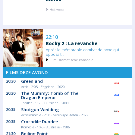
Het weer
22:10
Rocky 2 : La revanche
Après le mémorable combat de boxe qui
opposait...
Film Dramatische komedie
FILMS DEZE AVOND
00:20
20:30
Greenland
Actie - 2:05 - Engeland - 2020
Shopping Hours
20:30
The Mummy: Tomb of The
Chaque jour, un produit exclusif est mis en...
Dragon Emperor
Magazine - duiding Teleshoppen
Thriller - 1:55 - Duitsland - 2008
20:35
Shotgun Wedding
Actiekomedie - 2:00 - Verenigde Staten - 2022
20:35
Crocodile Dundee
Komedie - 1:45 - Australië - 1986
21:30
Boiling Point