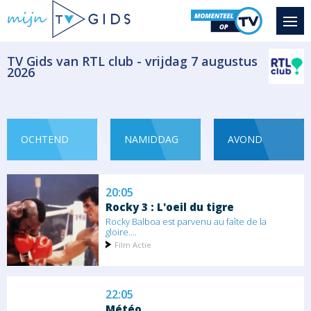
Seizoen 1 aflevering 16
Mac Taylor et Stella Bonasera enquêtent
dans les...
Serie/Feuilleton Misdaad
​TV Gids van RTL club - vrijdag 7 augustus
2026
18:55
Le juste prix
Chaque jour, sept candidats sont
sélectionnés...
OCHTEND
NAMIDDAG
AVOND
Spel
20:05
Rocky 3 : L'oeil du tigre
Rocky Balboa est parvenu au faîte de la
gloire....
Film Actie
22:05
Météo