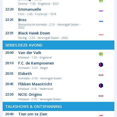
Drama - 1:32 - Engeland - 2021
22:20
Emmanuelle
Film - 1:45 - Frankrijk - 1974
22:25
Bros
Romantische komedie - 2:10 - Verenigde Staten -
2022
22:35
Black Hawk Down
Oorlog - 2:25 - Verenigde Staten - 2002
SERIES DEZE AVOND
20:00
Van der Valk
Misdaad - 1:30 - Engeland
20:10
F.C. de Kampioenen
Komedie - 0:35 - België
20:35
Elsbeth
Komedie - 0:55 - Verenigde Staten
20:45
Flikken Maastricht
Misdaad - 0:50 - Nederland
22:30
NCIS: Origins
Misdaad - 0:55 - Verenigde Staten
TALKSHOWS & ONTSPANNING
20:40
Tien om te Zien