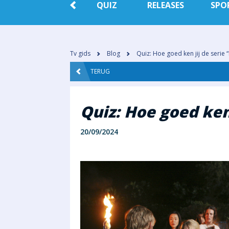
E
PEOPLE
QUIZ
RELEASES
SPO
IE
Tv gids
Blog
Quiz: Hoe goed ken jij de serie “
TERUG
Quiz: Hoe goed ken 
20/09/2024