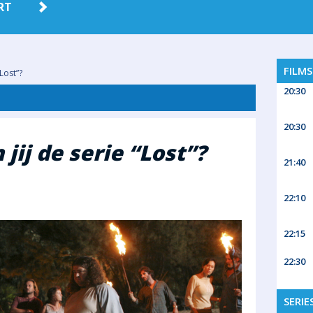
RT
FILM
Lost”?
20:30
20:30
jij de serie “Lost”?
21:40
22:10
22:15
22:30
SERIE