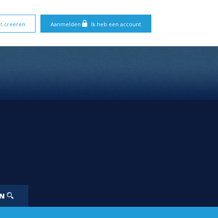
t creëren
Aanmelden
Ik heb een account
EN