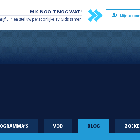
MIS NOOIT NOG WAT!
Mijn accoun
hrijf u in en stel uw persoonlijke TV Gids samen
ROGRAMMA’S
VOD
BLOG
ZOEK