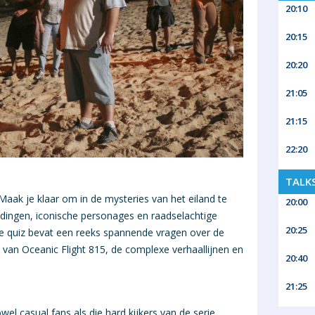
20:10
20:15
20:20
21:05
21:15
22:20
TALK
Maak je klaar om in de mysteries van het eiland te
20:00
ndingen, iconische personages en raadselachtige
20:25
ze quiz bevat een reeks spannende vragen over de
h van Oceanic Flight 815, de complexe verhaallijnen en
20:40
21:25
wel casual fans als die hard kijkers van de serie