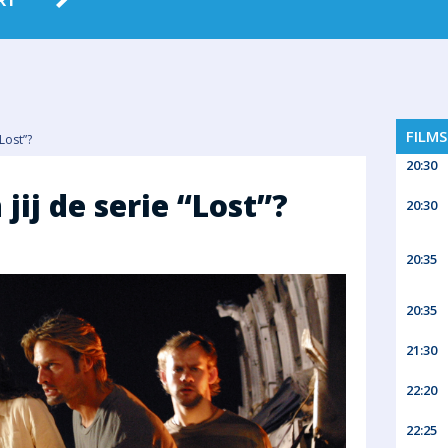
RT
FILM
Lost”?
20:30
jij de serie “Lost”?
20:30
20:35
20:35
21:30
22:20
22:25