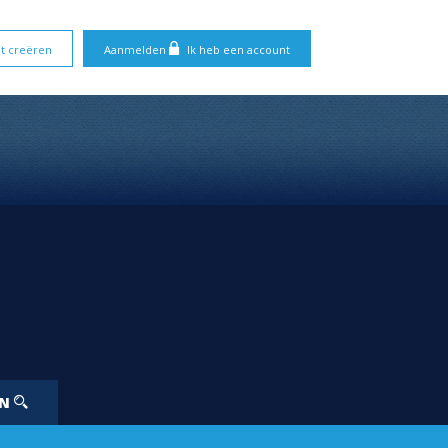
t creëren
Aanmelden
Ik heb een account
EN