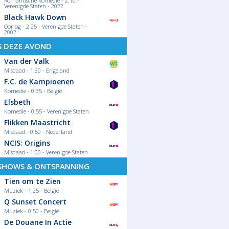
Romantische komedie - 2:10 -
Verenigde Staten - 2022
Black Hawk Down
Oorlog - 2:25 - Verenigde Staten -
2002
S DEZE AVOND
Van der Valk
Misdaad - 1:30 - Engeland
F.C. de Kampioenen
Komedie - 0:35 - België
Elsbeth
Komedie - 0:55 - Verenigde Staten
Flikken Maastricht
Misdaad - 0:50 - Nederland
NCIS: Origins
Misdaad - 1:00 - Verenigde Staten
SHOWS & ONTSPANNING
Tien om te Zien
Muziek - 1:25 - België
Q Sunset Concert
Muziek - 0:50 - België
De Douane In Actie