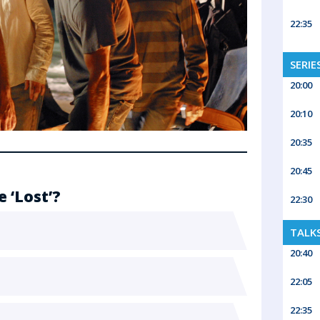
22:35
SERIE
20:00
20:10
20:35
20:45
 ‘Lost’?
22:30
TALK
20:40
22:05
22:35