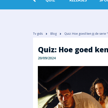
E
PEOPLE
QUIZ
RELEASES
SPO
IE
Tv gids
Blog
Quiz: Hoe goed ken jij de serie “
Quiz: Hoe goed ken 
20/09/2024