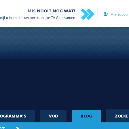
MIS NOOIT NOG WAT!
Mijn accoun
hrijf u in en stel uw persoonlijke TV Gids samen
ROGRAMMA’S
VOD
BLOG
ZOEK