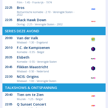
Film - 1:45 - Frankrijk - 1974
22:25
Bros
Romantische komedie - 2:10 - Verenigde Staten -
2022
22:35
Black Hawk Down
Oorlog - 2:25 - Verenigde Staten - 2002
SERIES DEZE AVOND
20:00
Van der Valk
Misdaad - 1:30 - Engeland
20:10
F.C. de Kampioenen
Komedie - 0:35 - België
20:35
Elsbeth
Komedie - 0:55 - Verenigde Staten
20:45
Flikken Maastricht
Misdaad - 0:50 - Nederland
22:30
NCIS: Origins
Misdaad - 1:00 - Verenigde Staten
TALKSHOWS & ONTSPANNING
20:40
Tien om te Zien
Muziek - 1:25 - België
22:05
Q Sunset Concert