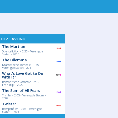
 11
WO 12
DO 13
VR 14
Z
S DEZE AVOND
The Martian
Sciencefiction - 2:30 - Verenigde
Staten - 2015
The Dilemma
Dramatische komedie - 1:55 -
Verenigde Staten - 2011
What's Love Got to Do
with It?
Romantische komedie - 2:05 -
Frankrijk - 2022
The Sum of All Fears
Thriller - 2:05 - Verenigde Staten -
2002
Twister
Rampenfilm - 2:05 - Verenigde
Staten - 1996