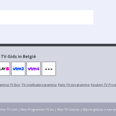
 TV-Gids in België
amma TV Box
TV-voetbalprogramma
Fiets-TV-programma
Keuken TV Pro
mme-TV.com
|
Mon-Programme-TV.be
|
Mijn-TV-Gids.be
| Mijn-tv-gids.be is een 