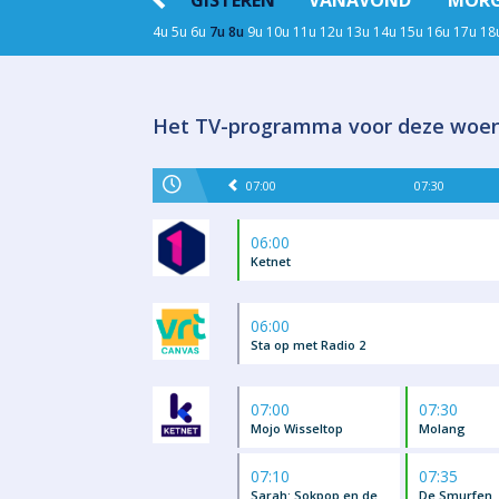
GISTEREN
VANAVOND
MOR
4u
5u
6u
7u
8u
9u
10u
11u
12u
13u
14u
15u
16u
17u
18
Het TV-programma voor deze woen
07:00
07:30
06:00
Ketnet
06:00
Sta op met Radio 2
07:00
07:30
Mojo Wisseltop
Molang
07:10
07:35
Sarah: Sokpop en de
De Smurfen