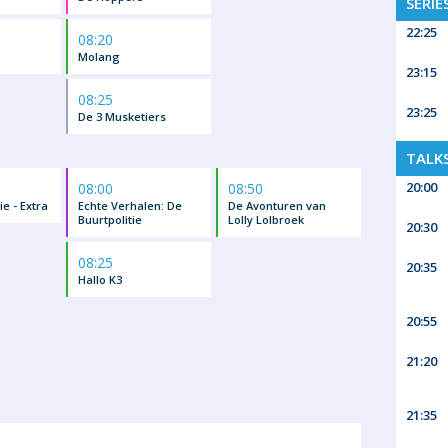
SERIE
22:25
08:20
Molang
23:15
08:25
23:25
De 3 Musketiers
TALK
20:00
08:00
08:50
ie - Extra
Echte Verhalen: De
De Avonturen van
Buurtpolitie
Lolly Lolbroek
20:30
08:25
20:35
Hallo K3
20:55
21:20
21:35