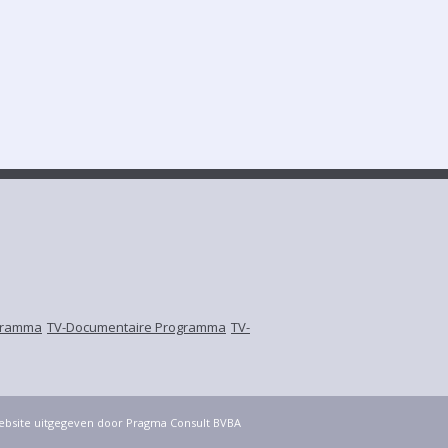
gramma
TV-Documentaire Programma
TV-
website uitgegeven door Pragma Consult BVBA