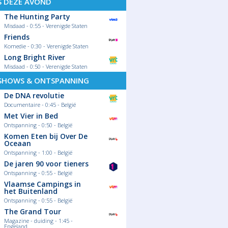
S DEZE AVOND
The Hunting Party
Misdaad - 0:55 - Verenigde Staten
Friends
Komedie - 0:30 - Verenigde Staten
Long Bright River
Misdaad - 0:50 - Verenigde Staten
SHOWS & ONTSPANNING
De DNA revolutie
Documentaire - 0:45 - België
Met Vier in Bed
Ontspanning - 0:50 - België
Komen Eten bij Over De
Oceaan
Ontspanning - 1:00 - België
De jaren 90 voor tieners
Ontspanning - 0:55 - België
Vlaamse Campings in
het Buitenland
Ontspanning - 0:55 - België
The Grand Tour
Magazine - duiding - 1:45 -
Engeland