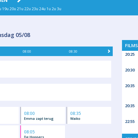
GEN
ZA 08
ZO 09
MA 10
DI
u
19u
20u
21u
22u
23u
24u
1u
2u
3u
sdag 05/08
FILM
08:00
08:30
20:25
20:30
20:35
20:35
08:00
08:35
Emma zapt terug
Waiko
22:55
08:05
De Hoppers