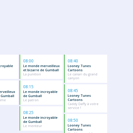
08:00
08:40
croyable
Le monde merveilleux
Looney Tunes
et bizarre de Gumball
Cartoons
La punition
Le canari du grand
canyon
08:15
08:45
rveilleux
Le monde incroyable
Looney Tunes
e Gumball
de Gumball
Cartoons
time
Le patron
Caddy Daffy à votre
service !
08:25
Le monde incroyable
08:50
de Gumball
Looney Tunes
Le menteur
Cartoons