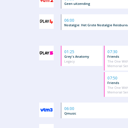
Geen uitzending
06:00
Nostalgie: Het Grote Nostalgie Reisbure
01:25
07:30
Grey's Anatomy
Friends
Legacy
The One With
Memorial Ser
07:50
Friends
The One With
Memorial Ser
06:00
Qmusic