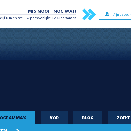
MIS NOOIT NOG WAT!
Mijn accoun
hrijf u in en stel uw persoonlijke TV Gids samen
ROGRAMMA’S
VOD
BLOG
ZOEK