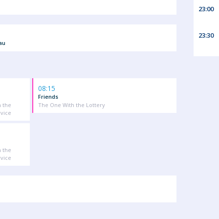
23:00
23:30
au
08:15
Friends
 the
The One With the Lottery
vice
 the
vice