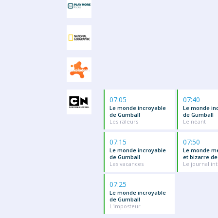
07:05
07:40
Le monde incroyable
Le monde in
de Gumball
de Gumball
Les râleurs
Le néant
07:15
07:50
Le monde incroyable
Le monde me
de Gumball
et bizarre d
Les vacances
Le journal in
07:25
Le monde incroyable
de Gumball
L'imposteur