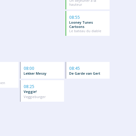
Un déjeuner à la
hauteur
08:55
Looney Tunes
Cartoons
Le bateau du diable
08:00
08:45
Lekker Messy
De Garde van Gert
roen
08:25
Veggie!
Veggieburger