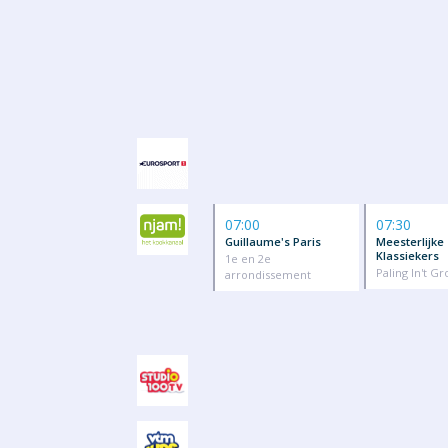
07:00
07:30
Guillaume's Paris
Meesterlijke
Klassiekers
1e en 2e
Paling In't G
arrondissement