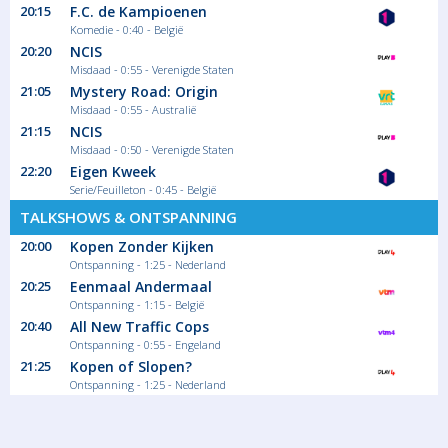
20:15
F.C. de Kampioenen
Komedie - 0:40 - België
20:20
NCIS
Misdaad - 0:55 - Verenigde Staten
21:05
Mystery Road: Origin
Misdaad - 0:55 - Australië
21:15
NCIS
Misdaad - 0:50 - Verenigde Staten
22:20
Eigen Kweek
Serie/Feuilleton - 0:45 - België
TALKSHOWS & ONTSPANNING
20:00
Kopen Zonder Kijken
Ontspanning - 1:25 - Nederland
20:25
Eenmaal Andermaal
Ontspanning - 1:15 - België
20:40
All New Traffic Cops
Ontspanning - 0:55 - Engeland
21:25
Kopen of Slopen?
Ontspanning - 1:25 - Nederland