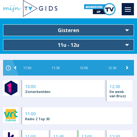
Gisteren
11u - 12u
11:00
11:30
12:00
12:30
10:00
12:30
Zomerbeelden
De week
van Bruzz
11:00
Radio 2 Top 30
11:00
11:40
12:00
12:30