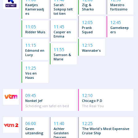
Kaatjes
Sarah:
Zig &
Maestro
Kameraadj
Sokpop telt
Sharko
fortissimo
es
tot tien
12:05
12:45
11:05
11:45
Prank
Gamekeep
Ridder Muis
Casper en
Squad
ers
Emma
11:15
12:15
11:55
Edmond en
Wannabe's
Lucy
Samson &
Marie
11:25
Vos en
Haas
09:45
12:10
Nonkel Jef
Chicago P.D
Scheiding van tafel en bed
The Real You
06:00
11:40
12:25
Geen
Achter
The World's Most Expensive
uitzending
Gesloten
Cruise Ship
Deuren