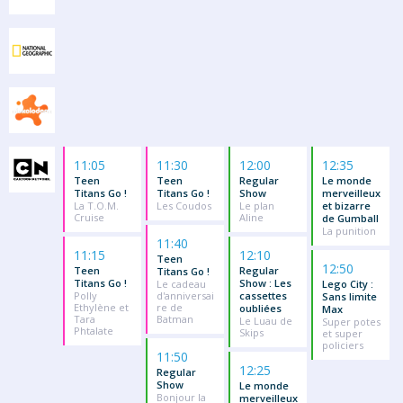
11:05
11:30
12:00
12:35
Teen
Teen
Regular
Le monde
Titans Go !
Titans Go !
Show
merveilleux
La T.O.M.
Les Coudos
Le plan
et bizarre
Cruise
Aline
de Gumball
La punition
11:40
11:15
12:10
Teen
12:50
Teen
Regular
Titans Go !
Titans Go !
Show : Les
Le cadeau
Lego City :
Polly
d'anniversai
cassettes
Sans limite
Ethylène et
re de
oubliées
Max
Tara
Batman
Le Luau de
Super potes
Phtalate
Skips
et super
policiers
11:50
12:25
Regular
Show
Le monde
Bonjour la
merveilleux