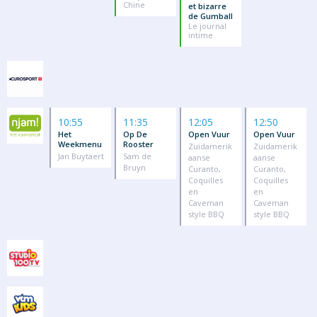
Chine
et bizarre
de Gumball
Le journal
intime
10:55
11:35
12:05
12:50
Het
Op De
Open Vuur
Open Vuur
Weekmenu
Rooster
Zuidamerik
Zuidamerik
Jan Buytaert
Sam de
aanse
aanse
Bruyn
Curanto,
Curanto,
Coquilles
Coquilles
en
en
Caveman
Caveman
style BBQ
style BBQ