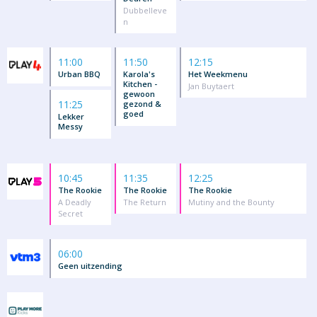
Dubbelleve
n
11:00
11:50
12:15
Urban BBQ
Karola's
Het Weekmenu
Kitchen -
Jan Buytaert
gewoon
11:25
gezond &
goed
Lekker
Messy
10:45
11:35
12:25
The Rookie
The Rookie
The Rookie
A Deadly
The Return
Mutiny and the Bounty
Secret
06:00
Geen uitzending