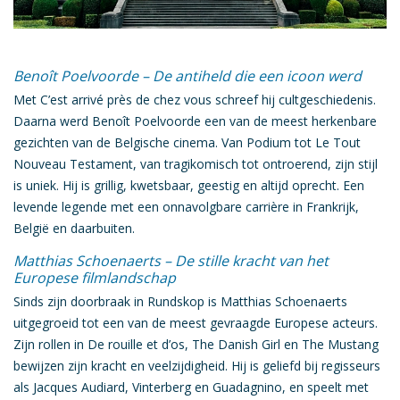
Benoît Poelvoorde – De antiheld die een icoon werd
Met
C’est arrivé près de chez vous
schreef hij cultgeschiedenis.
Daarna werd
Benoît Poelvoorde
een van de meest herkenbare
gezichten van de Belgische cinema. Van
Podium
tot
Le Tout
Nouveau Testament
, van tragikomisch tot ontroerend, zijn stijl
is uniek. Hij is grillig, kwetsbaar, geestig en altijd oprecht. Een
levende legende
met een onnavolgbare carrière in Frankrijk,
België en daarbuiten.
Matthias Schoenaerts – De stille kracht van het
Europese filmlandschap
Sinds zijn doorbraak in
Rundskop
is
Matthias Schoenaerts
uitgegroeid tot een van de meest gevraagde Europese acteurs.
Zijn rollen in
De rouille et d’os
,
The Danish Girl
en
The Mustang
bewijzen zijn kracht en veelzijdigheid. Hij is geliefd bij regisseurs
als Jacques Audiard, Vinterberg en Guadagnino, en speelt met