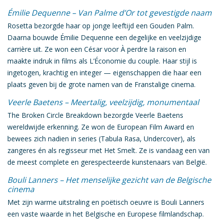
Émilie Dequenne – Van Palme d’Or tot gevestigde naam
Rosetta
bezorgde haar op jonge leeftijd een Gouden Palm.
Daarna bouwde
Émilie Dequenne
een degelijke en veelzijdige
carrière uit. Ze won een César voor
À perdre la raison
en
maakte indruk in films als
L’Économie du couple
. Haar stijl is
ingetogen, krachtig en integer — eigenschappen die haar een
plaats geven bij de
grote namen van de Franstalige cinema
.
Veerle Baetens – Meertalig, veelzijdig, monumentaal
The Broken Circle Breakdown
bezorgde
Veerle Baetens
wereldwijde erkenning. Ze won de European Film Award en
bewees zich nadien in series (
Tabula Rasa
,
Undercover
), als
zangeres én als regisseur met
Het Smelt
. Ze is vandaag een van
de
meest complete en gerespecteerde kunstenaars van België
.
Bouli Lanners – Het menselijke gezicht van de Belgische
cinema
Met zijn warme uitstraling en poëtisch oeuvre is
Bouli Lanners
een vaste waarde in het Belgische en Europese filmlandschap.