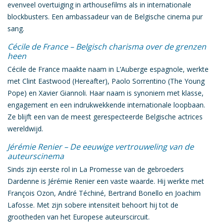
evenveel overtuiging in arthousefilms als in internationale
blockbusters. Een
ambassadeur van de Belgische cinema
pur
sang.
Cécile de France – Belgisch charisma over de grenzen
heen
Cécile de France
maakte naam in
L’Auberge espagnole
, werkte
met Clint Eastwood (
Hereafter
), Paolo Sorrentino (
The Young
Pope
) en Xavier Giannoli. Haar naam is synoniem met klasse,
engagement en een indrukwekkende internationale loopbaan.
Ze blijft een van de
meest gerespecteerde Belgische actrices
wereldwijd
.
Jérémie Renier – De eeuwige vertrouweling van de
auteurscinema
Sinds zijn eerste rol in
La Promesse
van de gebroeders
Dardenne is
Jérémie Renier
een vaste waarde. Hij werkte met
François Ozon, André Téchiné, Bertrand Bonello en Joachim
Lafosse. Met zijn sobere intensiteit behoort hij tot de
grootheden van het Europese auteurscircuit
.