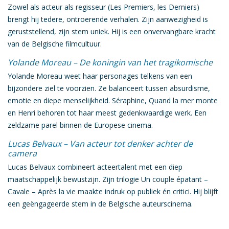
Zowel als acteur als regisseur (
Les Premiers, les Derniers
)
brengt hij tedere, ontroerende verhalen. Zijn aanwezigheid is
geruststellend, zijn stem uniek. Hij is een
onvervangbare kracht
van de Belgische filmcultuur
.
Yolande Moreau – De koningin van het tragikomische
Yolande Moreau
weet haar personages telkens van een
bijzondere ziel te voorzien. Ze balanceert tussen absurdisme,
emotie en diepe menselijkheid.
Séraphine
,
Quand la mer monte
en
Henri
behoren tot haar meest gedenkwaardige werk. Een
zeldzame parel binnen de Europese cinema
.
Lucas Belvaux – Van acteur tot denker achter de
camera
Lucas Belvaux
combineert acteertalent met een diep
maatschappelijk bewustzijn. Zijn trilogie
Un couple épatant –
Cavale – Après la vie
maakte indruk op publiek én critici. Hij blijft
een
geëngageerde stem in de Belgische auteurscinema
.