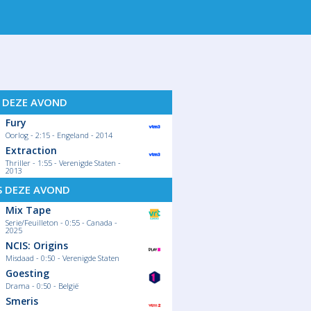
 14
ZA 15
ZO 16
MA 17
D
S DEZE AVOND
Fury
Oorlog - 2:15 - Engeland - 2014
Extraction
Thriller - 1:55 - Verenigde Staten -
2013
S DEZE AVOND
Mix Tape
Serie/Feuilleton - 0:55 - Canada -
2025
NCIS: Origins
Misdaad - 0:50 - Verenigde Staten
Goesting
Drama - 0:50 - België
Smeris