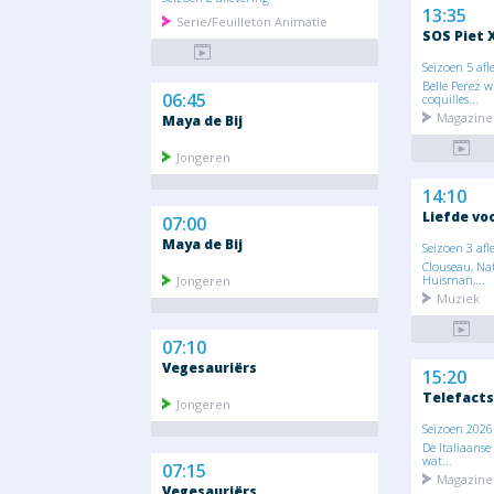
13:35
Serie/Feuilleton Animatie
SOS Piet 
Seizoen 5 afl
Belle Perez w
06:45
coquilles...
Magazine 
Maya de Bij
Jongeren
14:10
Liefde vo
07:00
Maya de Bij
Seizoen 3 afl
Clouseau, Nat
Huisman,...
Jongeren
Muziek
07:10
Vegesauriërs
15:20
Telefact
Jongeren
Seizoen 2026 
De Italiaanse
wat...
07:15
Magazine 
Vegesauriërs