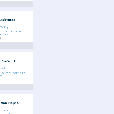
Andermaal
evering
en duo met Koen
cques...
ing
 Die Wint
evering
 Die Wint' barst elke
e...
 van Plopsa
evering