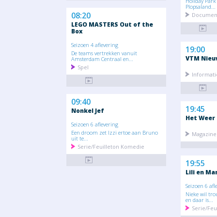
Holiday Park
Plopsaland...
08:20
Document
LEGO MASTERS Out of the
Box
Seizoen 4 aflevering
19:00
De teams vertrekken vanuit
VTM Nieu
Amsterdam Centraal en...
Spel
Informati
09:40
19:45
Nonkel Jef
Het Weer
Seizoen 6 aflevering
Een droom zet Izzi ertoe aan Bruno
Magazine 
uit te...
Serie/Feuilleton Komedie
19:55
Lili en Ma
Seizoen 6 afl
Nieke wil tr
en daar is...
Serie/Feu