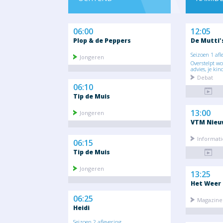
06:00
12:05
Plop & de Peppers
De Mutti'
Seizoen 1 afl
Jongeren
Overstelpt w
advies, je kind
Debat
06:10
Tip de Muis
13:00
Jongeren
VTM Nieu
Informati
06:15
Tip de Muis
Jongeren
13:25
Het Weer
06:25
Magazine 
Heidi
Seizoen 2 aflevering