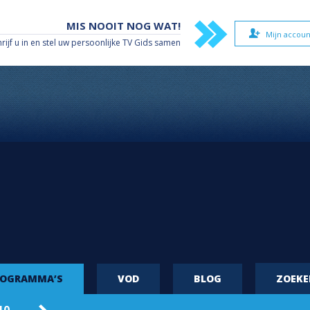
MIS NOOIT NOG WAT!
Mijn accoun
hrijf u in en stel uw persoonlijke TV Gids samen
ROGRAMMA’S
VOD
BLOG
ZOEK