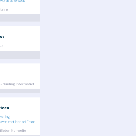
 wordt deze week
aire
ws
ef
- duiding Informatief
rleen
evering
ouwen met Nonkel Frans
illeton Komedie