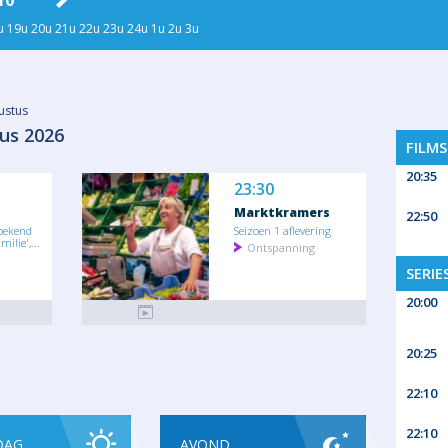
10
DI 11
WO 12
DO 13
VR
u
19u
20u
21u
22u
23u
24u
1u
2u
3u
ustus
us 2026
FILM
20:35
23:30
Marktkramers
22:50
bekend
Seizoen 1 aflevering
milie',...
Ontspanning
SERIE
20:00
20:25
22:10
22:10
DAG
AVOND