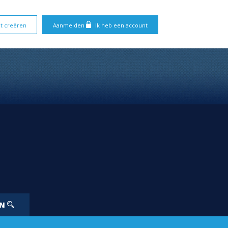
t creëren
Aanmelden
Ik heb een account
EN