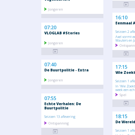
Jongeren
16:10
Eenmaal 
07:20
Seizoen 2 afl
VLOGLAB #Stories
Axel vormt e
Wauters en Ja
Jongeren
Ontspann
07:40
17:15
De Buurtpolitie - Extra
Wie Zoekt
Jongeren
Seizoen 1 afl
In 'Wie Zoekt
week een echt
Spel
07:55
Echte Verhalen: De
Buurtpolitie
18:15
Seizoen 13 aflevering
De Wereld
Ontspanning
Seizoen 1 afl