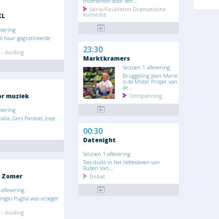
momenten door een...
Serie/Feuilleton Dramatische
komedie
XL
evering
il haar gegratineerde
23:30
- duiding
Marktkramers
Seizoen 1 aflevering
Bruggeling Jean-Marie
is de Mister Proper van
de...
or muziek
Ontspanning
evering
alia, Gers Pardoel, Josje
00:30
Datenight
Seizoen 1 aflevering
Tess duikt in het liefdesleven van
Ruben Van...
s Zomer
Debat
aflevering
 regio Puglia was vroeger
- duiding