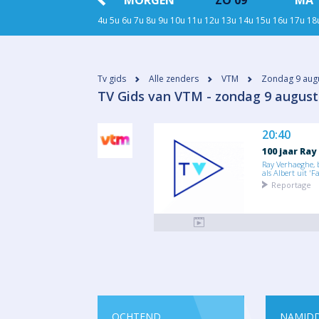
REN
VANAVOND
MORGEN
ZO 09
MA 
4u
5u
6u
7u
8u
9u
10u
11u
12u
13u
14u
15u
16u
17u
18
Tv gids
Alle zenders
VTM
Zondag 9 aug
​TV Gids van VTM - zondag 9 august
20:40
100 jaar Ray
Ray Verhaeghe, 
als Albert uit 'Fa
Reportage
OCHTEND
NAMID