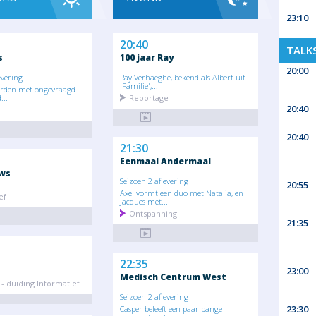
23:10
20:40
TALK
s
100 jaar Ray
20:00
evering
Ray Verhaeghe, bekend als Albert uit
'Familie',...
orden met ongevraagd
...
Reportage
20:40
20:40
21:30
Eenmaal Andermaal
ws
Seizoen 2 aflevering
20:55
Axel vormt een duo met Natalia, en
ef
Jacques met...
Ontspanning
21:35
22:35
23:00
Medisch Centrum West
- duiding Informatief
Seizoen 2 aflevering
23:30
Casper beleeft een paar bange