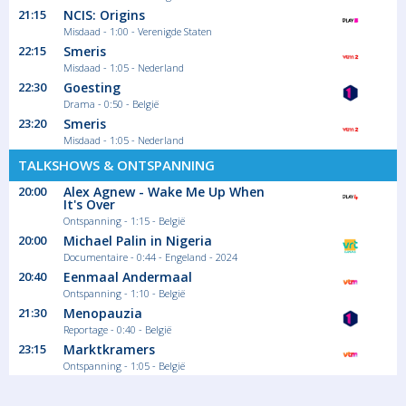
21:15
NCIS: Origins
Misdaad - 1:00 - Verenigde Staten
22:15
Smeris
Misdaad - 1:05 - Nederland
22:30
Goesting
Drama - 0:50 - België
23:20
Smeris
Misdaad - 1:05 - Nederland
TALKSHOWS & ONTSPANNING
20:00
Alex Agnew - Wake Me Up When
It's Over
Ontspanning - 1:15 - België
20:00
Michael Palin in Nigeria
Documentaire - 0:44 - Engeland - 2024
20:40
Eenmaal Andermaal
Ontspanning - 1:10 - België
21:30
Menopauzia
Reportage - 0:40 - België
23:15
Marktkramers
Ontspanning - 1:05 - België