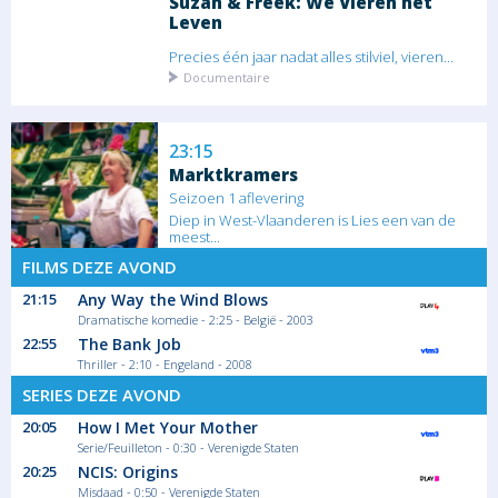
Suzan & Freek: We Vieren het
Leven
Precies één jaar nadat alles stilviel, vieren...
Documentaire
23:15
Marktkramers
Seizoen 1 aflevering
Diep in West-Vlaanderen is Lies een van de
meest...
Ontspanning
FILMS DEZE AVOND
21:15
Any Way the Wind Blows
00:20
Dramatische komedie - 2:25 - België - 2003
Datenight
22:55
The Bank Job
Thriller - 2:10 - Engeland - 2008
Seizoen 1 aflevering
SERIES DEZE AVOND
Ward Lemmelijn is een man van vele
talenten en...
20:05
How I Met Your Mother
Debat
Serie/Feuilleton - 0:30 - Verenigde Staten
20:25
NCIS: Origins
Misdaad - 0:50 - Verenigde Staten