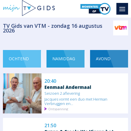
Magazine - duiding Informatief
​TV Gids van VTM - zondag 16 augustus
2026
19:55
Lili en Marleen
Seizoen 6 aflevering
Nieke heeft een nieuwe kennis, Armand. Hij
is een...
OCHTEND
NAMIDDAG
AVOND
Serie/Feuilleton Komedie
20:40
Eenmaal Andermaal
Seizoen 2 aflevering
Jacques vormt een duo met Herman
Verbruggen en...
Ontspanning
21:50