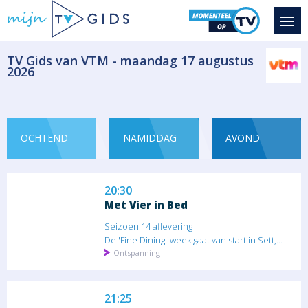
Magazine - duiding Informatief
​TV Gids van VTM - maandag 17 augustus
2026
19:55
B&B zoekt Lief
Seizoen 5 aflevering
In Kaapstad heeft Jelle na lang nadenken
een...
OCHTEND
NAMIDDAG
AVOND
Ontspanning
20:30
Met Vier in Bed
Seizoen 14 aflevering
De 'Fine Dining'-week gaat van start in Sett,...
Ontspanning
21:25