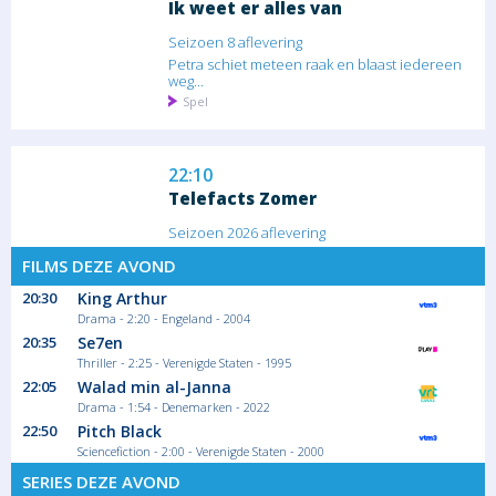
Ik weet er alles van
Seizoen 8 aflevering
Petra schiet meteen raak en blaast iedereen
weg...
Spel
22:10
Telefacts Zomer
Seizoen 2026 aflevering
Mobilhomes voor de superrijken zijn echt
FILMS DEZE AVOND
'next...
Magazine - duiding
20:30
King Arthur
Drama - 2:20 - Engeland - 2004
20:35
Se7en
23:10
Thriller - 2:25 - Verenigde Staten - 1995
22:05
Walad min al-Janna
Chicago P.D
Drama - 1:54 - Denemarken - 2022
Seizoen 10 aflevering
22:50
Pitch Black
Upton wordt verrast door een telefoontje
Sciencefiction - 2:00 - Verenigde Staten - 2000
van Sean...
SERIES DEZE AVOND
Serie/Feuilleton Misdaad