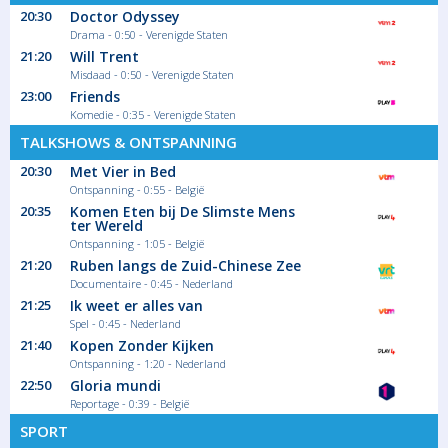
20:30
Doctor Odyssey
Drama - 0:50 - Verenigde Staten
00:05
21:20
Will Trent
NYPD Blue
Misdaad - 0:50 - Verenigde Staten
23:00
Friends
Seizoen 2 aflevering
Komedie - 0:35 - Verenigde Staten
De politierechercheurs onderzoeken een...
TALKSHOWS & ONTSPANNING
Serie/Feuilleton Misdaad
20:30
Met Vier in Bed
Ontspanning - 0:55 - België
20:35
Komen Eten bij De Slimste Mens
ter Wereld
Ontspanning - 1:05 - België
21:20
Ruben langs de Zuid-Chinese Zee
Documentaire - 0:45 - Nederland
21:25
Ik weet er alles van
Spel - 0:45 - Nederland
21:40
Kopen Zonder Kijken
Ontspanning - 1:20 - Nederland
22:50
Gloria mundi
Reportage - 0:39 - België
SPORT