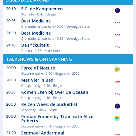
20:10
F.C. de Kampioenen
Komedie - 0:40 - België
20:35
Best Medicine
Dramatische komedie - 0:55 - Verenigde Staten
21:30
Best Medicine
Dramatische komedie - 0:55 - Verenigde Staten
21:45
De F*ckulteit
Drama - 0:55 - Nederland
TALKSHOWS & ONTSPANNING
20:00
Force of Nature
Documentaire - 0:50 - Engeland - 2026
20:30
Met Vier in Bed
Ontspanning - 0:50 - België
20:35
Komen Eten bij Over De Oceaan
Ontspanning - 1:10 - België
20:50
Reizen Waes: de bucketlist
Reportage - 0:45 - België
20:50
Roman Empire by Train with Alice
Roberts
Documentaire - 0:50 - Engeland - 2026
21:20
Eenmaal Andermaal