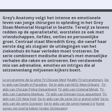
Grey’s Anatomy volgt het intense en emotionele
leven van jonge chirurgen in opleiding in het Grey
Sloan Memorial Hospital in Seattle. Terwijl ze levens
redden op de operatietafel, worstelen ze ook met
vriendschappen, liefdes, verlies en persoonlijke
groei. Centraal staat Meredith Grey, die vanaf haar
eerste dag als stagiair de uitdagingen van het
ziekenhuis én haar verleden moet trotseren. De
serie combineert medische drama’s met menselijke
verhalen die raken en ontroeren. Een verslavende
mix van adrenaline, emoties en intriges die al
seizoenenlang miljoenen kijkers boeit.
Le programme de la série TV Chicago Med
Reality TV-programma's
De
tv-gids van Death in Paradise
De tv-gids van NCIS: New Orleans
TV-
gids van Chicago Police Department
TV-gids van Criminal Minds
TV-
gids van Capitaine Marleau
TV-gids van Demain nous appartient
TV-
gids van CSI: New York
De tv-gids van de serie Un si grand soleil
De tv-
gids van de serie Scorpion
De tv-gids van de serie Hawaii 5-0
Korte
series om snel te kijken (onder 30 minuten)