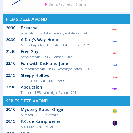
Serie/Feuilleton Drama
FILMS DEZE AVOND
20:30
Breathe
Sciencefiction - 1:45 - Verenigde Staten - 2024
20:30
A Dog's Way Home
Maatschappelijke komedie - 1:40 - China - 2019
21:40
Free Guy
Actiekomedie - 2:05 - Canada - 2021
22:10
Fun with Dick and Jane
Misdaadkomedie - 1:45 - Verenigde Staten - 2005
22:15
Sleepy Hollow
Film - 1:50 - Duitsland - 1999
22:30
Abduction
Thriller - 1:55 - Verenigde Staten - 2011
SERIES DEZE AVOND
20:10
Mystery Road: Origin
Misdaad - 0:55 - Australië
20:15
F.C. de Kampioenen
Komedie - 0:40 - België