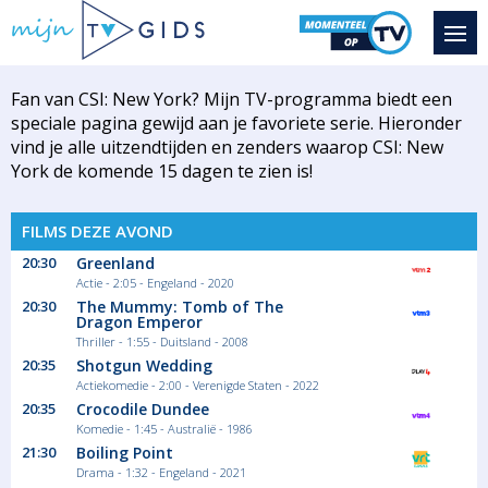
Fan van CSI: New York? Mijn TV-programma biedt een
speciale pagina gewijd aan je favoriete serie. Hieronder
vind je alle uitzendtijden en zenders waarop CSI: New
York de komende 15 dagen te zien is!
FILMS DEZE AVOND
20:30
Greenland
Actie - 2:05 - Engeland - 2020
20:30
The Mummy: Tomb of The
Dragon Emperor
Thriller - 1:55 - Duitsland - 2008
20:35
Shotgun Wedding
Actiekomedie - 2:00 - Verenigde Staten - 2022
20:35
Crocodile Dundee
Komedie - 1:45 - Australië - 1986
21:30
Boiling Point
Drama - 1:32 - Engeland - 2021