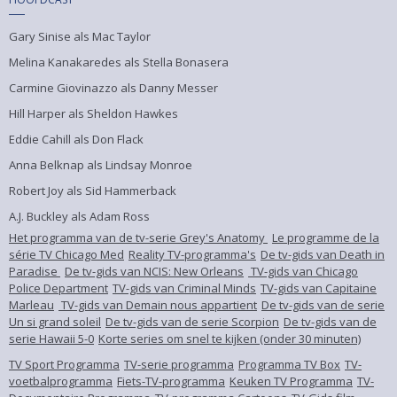
Gary Sinise als Mac Taylor
Melina Kanakaredes als Stella Bonasera
Carmine Giovinazzo als Danny Messer
Hill Harper als Sheldon Hawkes
Eddie Cahill als Don Flack
Anna Belknap als Lindsay Monroe
Robert Joy als Sid Hammerback
A.J. Buckley als Adam Ross
Het programma van de tv-serie Grey's Anatomy
Le programme de la
série TV Chicago Med
Reality TV-programma's
De tv-gids van Death in
Paradise
De tv-gids van NCIS: New Orleans
TV-gids van Chicago
Police Department
TV-gids van Criminal Minds
TV-gids van Capitaine
Marleau
TV-gids van Demain nous appartient
De tv-gids van de serie
Un si grand soleil
De tv-gids van de serie Scorpion
De tv-gids van de
serie Hawaii 5-0
Korte series om snel te kijken (onder 30 minuten)
TV Sport Programma
TV-serie programma
Programma TV Box
TV-
voetbalprogramma
Fiets-TV-programma
Keuken TV Programma
TV-