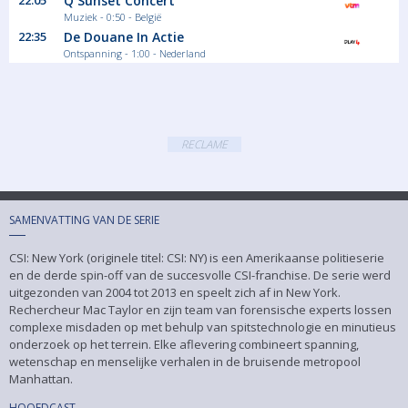
22:05
Q Sunset Concert
Muziek - 0:50 - België
22:35
De Douane In Actie
Ontspanning - 1:00 - Nederland
RECLAME
SAMENVATTING VAN DE SERIE
CSI: New York (originele titel: CSI: NY) is een Amerikaanse politieserie
en de derde spin-off van de succesvolle CSI-franchise. De serie werd
uitgezonden van 2004 tot 2013 en speelt zich af in New York.
Rechercheur Mac Taylor en zijn team van forensische experts lossen
complexe misdaden op met behulp van spitstechnologie en minutieus
onderzoek op het terrein. Elke aflevering combineert spanning,
wetenschap en menselijke verhalen in de bruisende metropool
Manhattan.
HOOFDCAST