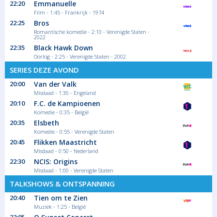
22:20
Emmanuelle
Film - 1:45 - Frankrijk - 1974
22:25
Bros
Romantische komedie - 2:10 - Verenigde Staten -
2022
22:35
Black Hawk Down
Oorlog - 2:25 - Verenigde Staten - 2002
SERIES DEZE AVOND
20:00
Van der Valk
Misdaad - 1:30 - Engeland
20:10
F.C. de Kampioenen
Komedie - 0:35 - België
20:35
Elsbeth
Komedie - 0:55 - Verenigde Staten
20:45
Flikken Maastricht
Misdaad - 0:50 - Nederland
22:30
NCIS: Origins
Misdaad - 1:00 - Verenigde Staten
TALKSHOWS & ONTSPANNING
20:40
Tien om te Zien
Muziek - 1:25 - België