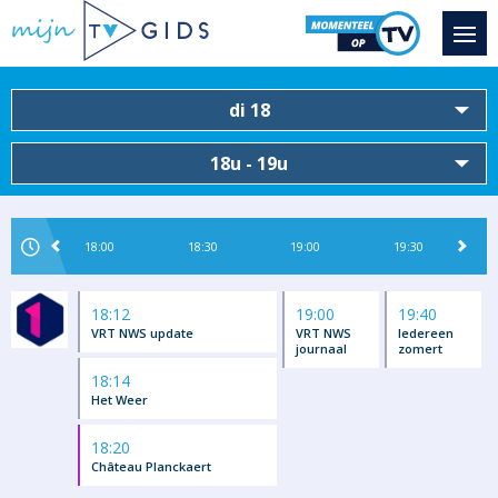
di 18
18u - 19u
18:00
18:30
19:00
19:30
18:12
19:00
19:40
VRT NWS update
VRT NWS
Iedereen
journaal
zomert
18:14
Het Weer
18:20
Château Planckaert