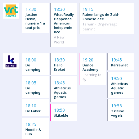
17:30
18:30
19:15
Justine
What Really
Ruben langs de Zuid-
Henin,
Happened:
Chinese Zee
numéro 1 à
American
Taiwan - Ongevraagd
tout prix
Independe
bemind
nce
A New
World
18:00
18:30
19:20
19:45
De
Hallo
Dance
Karrewiet
camping
Kroket
Academy
Learning to
19:50
fly
18:05
18:45
Athleticus
De
Athleticus
Aquatic
camping
Aquatic
games
games
18:10
19:55
18:50
De Faker
2 kleine
#LikeMe
vogels
18:25
Noodle &
Bun