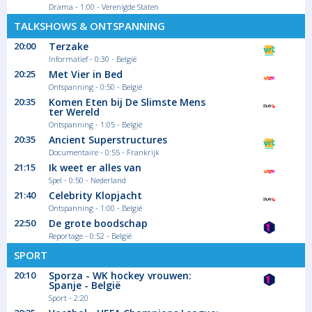
Drama - 1:00 - Verenigde Staten
TALKSHOWS & ONTSPANNING
20:00
Terzake
Informatief - 0:30 - België
20:25
Met Vier in Bed
Ontspanning - 0:50 - België
20:35
Komen Eten bij De Slimste Mens
ter Wereld
Ontspanning - 1:05 - België
20:35
Ancient Superstructures
Documentaire - 0:55 - Frankrijk
21:15
Ik weet er alles van
Spel - 0:50 - Nederland
21:40
Celebrity Klopjacht
Ontspanning - 1:00 - België
22:50
De grote boodschap
Reportage - 0:52 - België
SPORT
20:10
Sporza - WK hockey vrouwen:
Spanje - België
Sport - 2:20