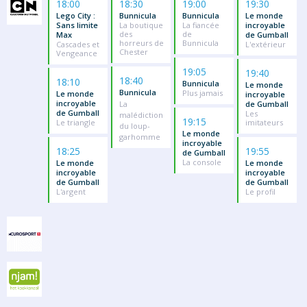
18:00
18:30
19:00
19:30
Lego City :
Bunnicula
Bunnicula
Le monde
Sans limite
La boutique
La fiancée
incroyable
des
de
Max
de Gumball
horreurs de
Bunnicula
Cascades et
L'extérieur
Chester
Vengeance
19:05
19:40
18:40
18:10
Bunnicula
Le monde
Bunnicula
Plus jamais
Le monde
incroyable
incroyable
La
de Gumball
de Gumball
Les
malédiction
19:15
Le triangle
imitateurs
du loup-
Le monde
garhomme
incroyable
18:25
19:55
de Gumball
La console
Le monde
Le monde
incroyable
incroyable
de Gumball
de Gumball
L'argent
Le profil