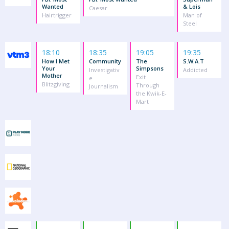
Wanted
& Lois
Caesar
Hairtrigger
Man of
Steel
18:10
18:35
19:05
19:35
How I Met
Community
The
S.W.A.T
Your
Simpsons
Investigativ
Addicted
Mother
Exit
e
Blitzgiving
Through
Journalism
the Kwik-E-
Mart