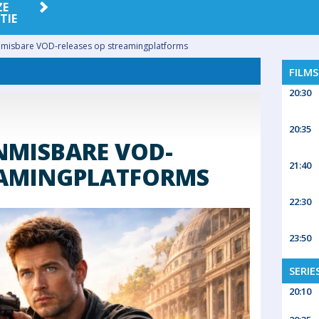
ZE
PEOPLE
QUIZ
RELEASES
SP
TIE
nmisbare VOD-releases op streamingplatforms
FILM
20:30
20:35
ONMISBARE VOD-
21:40
EAMINGPLATFORMS
22:30
23:50
SERIE
20:10