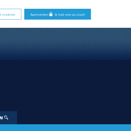
t creëren
Aanmelden
Ik heb een account
EN