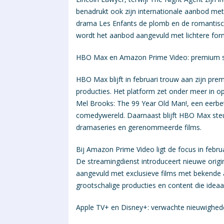
benadrukt ook zijn internationale aanbod met 
drama Les Enfants de plomb en de romantis
wordt het aanbod aangevuld met lichtere form
HBO Max en Amazon Prime Video: premium ser
HBO Max blijft in februari trouw aan zijn pre
producties. Het platform zet onder meer in op
Mel Brooks: The 99 Year Old Man!, een eerbeto
comedywereld. Daarnaast blijft HBO Max steun
dramaseries en gerenommeerde films.
Bij Amazon Prime Video ligt de focus in februa
De streamingdienst introduceert nieuwe origin
aangevuld met exclusieve films met bekende a
grootschalige producties en content die ideaa
Apple TV+ en Disney+: verwachte nieuwighede