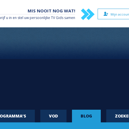
MIS NOOIT NOG WAT!
Mijn accoun
hrijf u in en stel uw persoonlijke TV Gids samen
ROGRAMMA’S
VOD
BLOG
ZOEK