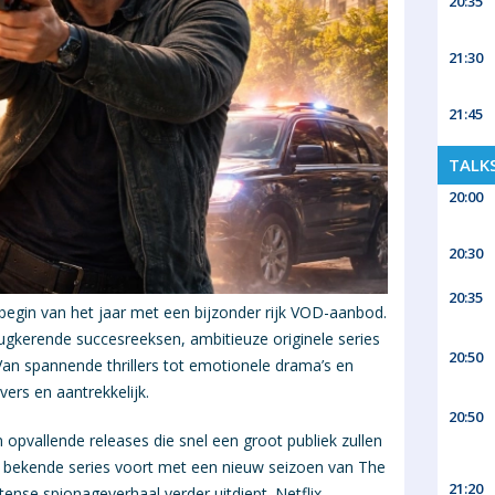
20:35
21:30
21:45
TALK
20:00
20:30
20:35
begin van het jaar met een bijzonder rijk VOD-aanbod.
ugkerende succesreeksen, ambitieuze originele series
20:50
Van spannende thrillers tot emotionele drama’s en
ers en aantrekkelijk.
20:50
n opvallende releases die snel een groot publiek zullen
jn bekende series voort met een nieuw seizoen van The
21:20
ntense spionageverhaal verder uitdiept. Netflix