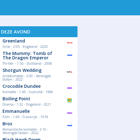
ORT
S DEZE AVOND
Greenland
Actie - 2:05 - Engeland - 2020
The Mummy: Tomb of
The Dragon Emperor
Thriller - 1:55 - Duitsland - 2008
Shotgun Wedding
Actiekomedie - 2:00 - Verenigde
Staten - 2022
Crocodile Dundee
Komedie - 1:45 - Australië - 1986
Boiling Point
Drama - 1:32 - Engeland - 2021
Emmanuelle
Film - 1:45 - Frankrijk - 1974
Bros
Romantische komedie - 2:10 -
Verenigde Staten - 2022
Black Hawk Down