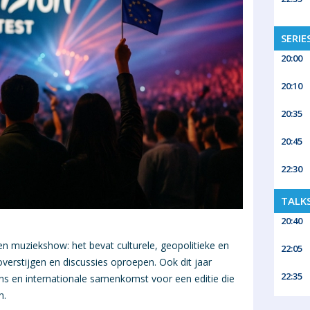
SERIE
20:00
20:10
20:35
20:45
22:30
TALK
20:40
en muziekshow: het bevat culturele, geopolitieke en
22:05
verstijgen en discussies oproepen. Ook dit jaar
22:35
ns en internationale samenkomst voor een editie die
n.