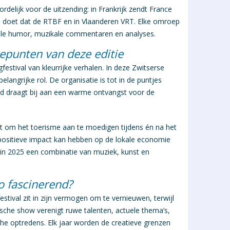
rdelijk voor de uitzending: in Frankrijk zendt
France
ië doet dat de
RTBF
en in Vlaanderen
VRT
. Elke omroep
onale humor, muzikale commentaren en analyses.
epunten van deze editie
festival
van kleurrijke verhalen. In deze Zwitserse
angrijke rol. De organisatie is tot in de puntjes
id draagt bij aan een warme ontvangst voor de
aatst om het toerisme aan te moedigen tijdens én na het
positieve impact kan hebben op de lokale economie
t in 2025 een combinatie van muziek, kunst en
o fascinerend?
estival
zit in zijn vermogen om te vernieuwen, terwijl
tische show verenigt ruwe talenten, actuele thema’s,
che optredens. Elk jaar worden de creatieve grenzen