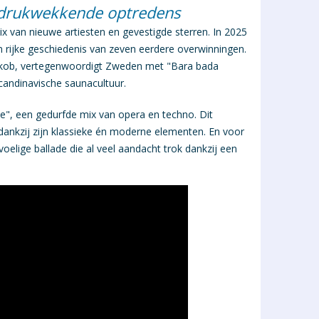
indrukwekkende optredens
x van nieuwe artiesten en gevestigde sterren. In 2025
n rijke geschiedenis van zeven eerdere overwinningen.
Jakob, vertegenwoordigt Zweden met "Bara bada
candinavische saunacultuur.
", een gedurfde mix van opera en techno. Dit
ankzij zijn klassieke én moderne elementen. En voor
lige ballade die al veel aandacht trok dankzij een