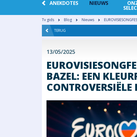
ANEKDOTES
NIEUWS
ON
SELEC
Tv gids
Blog
Nieuws
EUROVISIESONGFEST
TERUG
13/05/2025
EUROVISIESONGFES
BAZEL: EEN KLEUR
CONTROVERSIËLE E