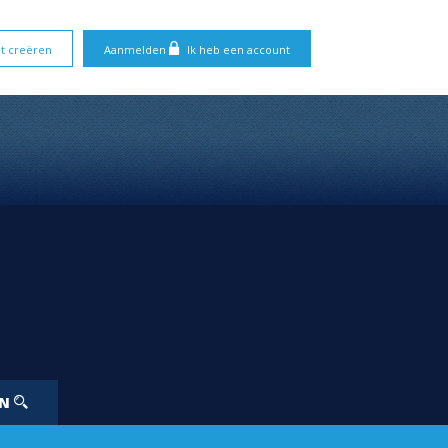
t creëren
Aanmelden
Ik heb een account
EN