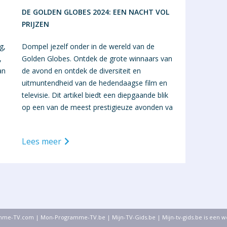
DE GOLDEN GLOBES 2024: EEN NACHT VOL
PRIJZEN
g,
Dompel jezelf onder in de wereld van de
,
Golden Globes. Ontdek de grote winnaars van
an
de avond en ontdek de diversiteit en
uitmuntendheid van de hedendaagse film en
televisie. Dit artikel biedt een diepgaande blik
op een van de meest prestigieuze avonden va
Lees meer
mme-TV.com
|
Mon-Programme-TV.be
|
Mijn-TV-Gids.be
| Mijn-tv-gids.be is een 