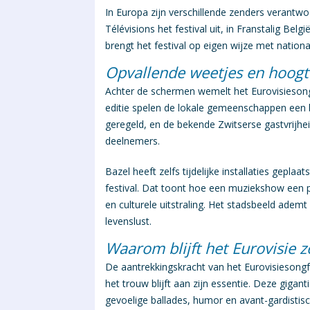
In Europa zijn verschillende zenders verantwoo
Télévisions
het festival uit, in Franstalig Belg
brengt het festival op eigen wijze met nati
Opvallende weetjes en hoogt
Achter de schermen wemelt het
Eurovisiesong
editie spelen de lokale gemeenschappen een bel
geregeld, en de bekende Zwitserse gastvrijhe
deelnemers.
Bazel heeft zelfs tijdelijke installaties gepl
festival. Dat toont hoe een muziekshow een 
en culturele uitstraling. Het stadsbeeld adem
levenslust.
Waarom blijft het Eurovisie z
De aantrekkingskracht van het
Eurovisiesongf
het trouw blijft aan zijn essentie. Deze gigan
gevoelige ballades, humor en avant-gardistis