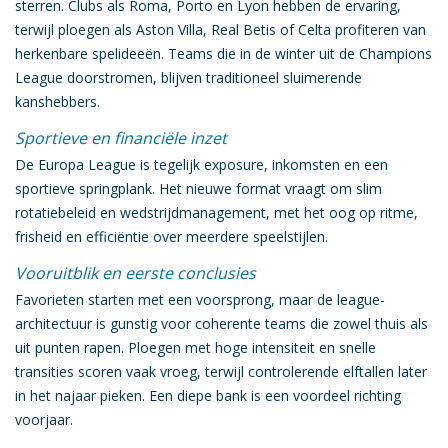
sterren
. Clubs als
Roma
,
Porto
en
Lyon
hebben de ervaring,
terwijl ploegen als
Aston Villa
,
Real Betis
of
Celta
profiteren van
herkenbare spelideeën. Teams die in de winter uit de Champions
League doorstromen, blijven traditioneel sluimerende
kanshebbers.
Sportieve en financiële inzet
De Europa League is tegelijk
exposure
,
inkomsten
en een
sportieve springplank
. Het nieuwe format vraagt om slim
rotatiebeleid en wedstrijdmanagement, met het oog op ritme,
frisheid en efficiëntie over meerdere speelstijlen.
Vooruitblik en eerste conclusies
Favorieten starten met een voorsprong, maar de league-
architectuur is gunstig voor coherente teams die zowel thuis als
uit punten rapen. Ploegen met hoge
intensiteit
en snelle
transities
scoren vaak vroeg, terwijl controlerende elftallen later
in het najaar pieken. Een
diepe bank
is een voordeel richting
voorjaar.