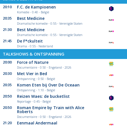
20:10
F.C. de Kampioenen
Komedie - 0:40 - België
20:35
Best Medicine
Dramatische komedie - 0:55 - Verenigde Staten
21:30
Best Medicine
Dramatische komedie - 0:55 - Verenigde Staten
21:45
De F*ckulteit
Drama - 0:55 - Nederland
TALKSHOWS & ONTSPANNING
20:00
Force of Nature
Documentaire - 0:50 - Engeland - 2026
20:30
Met Vier in Bed
Ontspanning - 0:50 - België
20:35
Komen Eten bij Over De Oceaan
Ontspanning - 1:10 - België
20:50
Reizen Waes: de bucketlist
Reportage - 0:45 - België
20:50
Roman Empire by Train with Alice
Roberts
Documentaire - 0:50 - Engeland - 2026
21:20
Eenmaal Andermaal