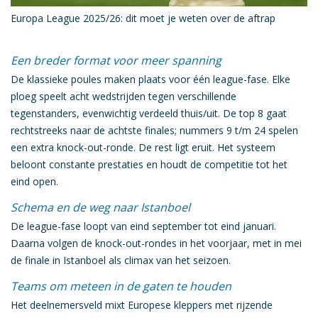
Europa League 2025/26: dit moet je weten over de aftrap
Een breder format voor meer spanning
De klassieke poules maken plaats voor één
league-fase
. Elke
ploeg speelt
acht wedstrijden
tegen verschillende
tegenstanders, evenwichtig verdeeld thuis/uit. De
top 8
gaat
rechtstreeks naar de achtste finales; nummers
9 t/m 24
spelen
een extra knock-out-ronde. De rest ligt eruit. Het systeem
beloont constante prestaties en houdt de competitie tot het
eind open.
Schema en de weg naar Istanboel
De league-fase loopt van eind september tot eind januari.
Daarna volgen de
knock-out-rondes
in het voorjaar, met in mei
de
finale in Istanboel
als climax van het seizoen.
Teams om meteen in de gaten te houden
Het deelnemersveld mixt
Europese kleppers
met
rijzende