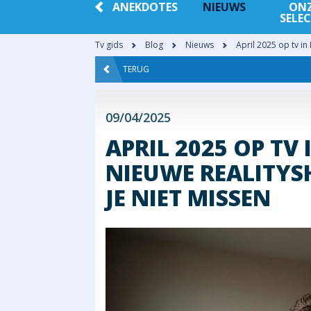
ANEKDOTES
NIEUWS
ON
SELEC
Tv gids
Blog
Nieuws
April 2025 op tv in
TERUG
09/04/2025
APRIL 2025 OP TV 
NIEUWE REALITYS
JE NIET MISSEN