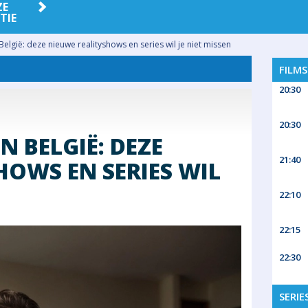
ZE
PEOPLE
QUIZ
RELEASES
SP
TIE
 België: deze nieuwe realityshows en series wil je niet missen
FILM
20:30
20:30
IN BELGIË: DEZE
21:40
HOWS EN SERIES WIL
22:10
22:15
22:30
SERIE