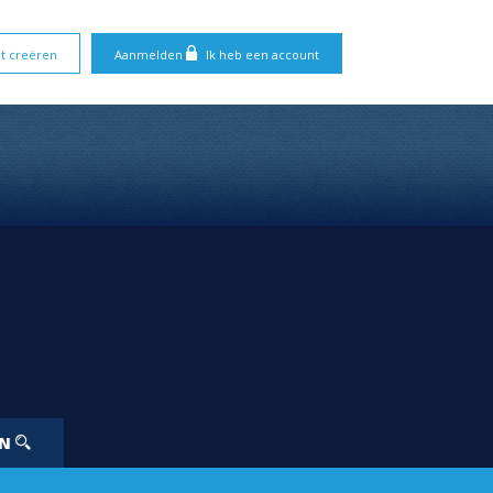
t creëren
Aanmelden
Ik heb een account
EN