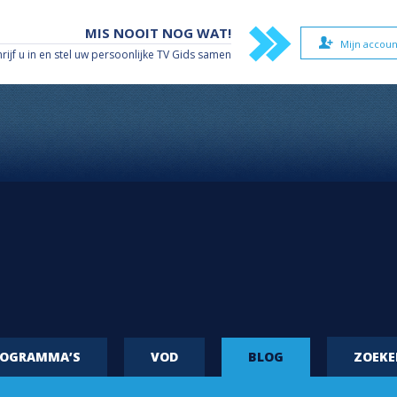
MIS NOOIT NOG WAT!
Mijn accoun
hrijf u in en stel uw persoonlijke TV Gids samen
ROGRAMMA’S
VOD
BLOG
ZOEK