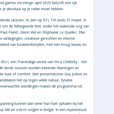
 games vol intrige: april 2025 belooft een rijk
ie je absoluut op je radar moet hebben.
stiende seizoen, te zien op RTL TVI sinds 31 maart. In
ks om de felbegeerde titel, onder het wakende oog van
Paul Pairet, Glenn Viel en Stéphanie Le Quellec. Elke
e uitdagingen, creatieve gerechten en intense
t gebied van kookwedstrijden, met een hoog niveau en
d’ici !, een Franstalige versie van I’m a Celebrity… Get
 dit derde seizoen worden bekende Vlamingen en
er luxe of comfort. Met presentatoren Guy Jodoin en
andidaten het op tegen wilde natuur, fysieke
 onverwachte wendingen maken dit programma tot
spanning kunnen dan weer hun hart ophalen bij het
op M6 en ook te volgen in België. In een mysterieuze