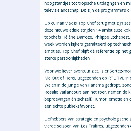
hoogstandjes tot tropische uitdagingen en mind
televisielandschap. Dit zijn de programma’s d
Op culinair vlak is Top Chef terug met zijn ze
deze nieuwe editie strijden 14 ambitieuze ko
topchefs Hélène Darroze, Philippe Etchebest, 
week worden kijkers getrakteerd op technisch
emoties. Top Chef blijft dé referentie op he
sterke persoonlijkheden.
Voor wie liever avontuur ziet, is er Sortez-moi 
Me Out of Here!, uitgezonden op RTL TVI. In
Walen in de jungle van Panama gedropt, zond
Rosalie Vaillancourt aan het roer, nemen de k
beproevingen én zichzelf. Humor, emotie en
een echte publieksfavoriet.
Liefhebbers van strategie en psychologische 
vierde seizoen van Les Traîtres, uitgezonden 