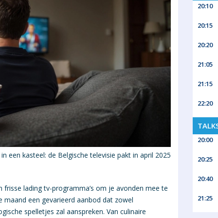
20:10
20:15
20:20
21:05
21:15
22:20
TALK
20:00
n een kasteel: de Belgische televisie pakt in april 2025
20:25
20:40
n frisse lading tv-programma’s om je avonden mee te
21:25
ze maand een gevarieerd aanbod dat zowel
ogische spelletjes zal aanspreken. Van culinaire