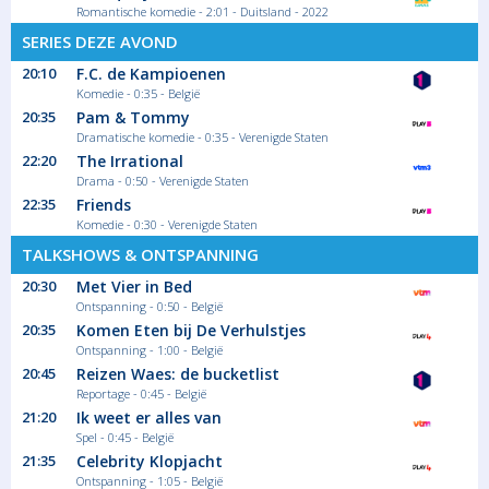
Romantische komedie - 2:01 - Duitsland - 2022
Dès le lundi 6 juillet et ce jusqu'au 6...
SERIES DEZE AVOND
Kort programma
20:10
F.C. de Kampioenen
Komedie - 0:35 - België
20:35
Pam & Tommy
21:10
Dramatische komedie - 0:35 - Verenigde Staten
Le Transporteur : Héritage
22:20
The Irrational
Frank Martin, un ex-mercenaire, est
Drama - 0:50 - Verenigde Staten
spécialisé...
22:35
Friends
Film Actie
Komedie - 0:30 - Verenigde Staten
TALKSHOWS & ONTSPANNING
23:00
20:30
Met Vier in Bed
Ontspanning - 0:50 - België
Le Transporteur 3
20:35
Komen Eten bij De Verhulstjes
Sous la contrainte, Frank Martin, un
convoyeur...
Ontspanning - 1:00 - België
Film Actie
20:45
Reizen Waes: de bucketlist
Reportage - 0:45 - België
21:20
Ik weet er alles van
Spel - 0:45 - België
01:00
21:35
Celebrity Klopjacht
Euro Millions
Ontspanning - 1:05 - België