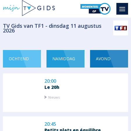
Seizoen 9 aflevering 2267
Ellie dérobe le téléphone de Sofia, qu'elle...
Serie Drama
​TV Gids van TF1 - dinsdag 11 augustus
2026
19:55
Météo
Het weer
OCHTEND
NAMIDDAG
AVOND
20:00
Le 20h
Nieuws
20:45
Petits plats en équilibre