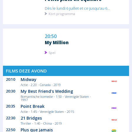
Dès le lundi 6 juillet et ce jusqu'au 6...
Kort programma
20:50
My Million
Spel
FILMS DEZE AVOND
20:55
20:10
Midway
Actie - 2:20 - Canada - 2019
Météo
20:30
My Best Friend's Wedding
Het weer
Romantische komedie - 1:50 - Verenigde Staten -
1997
20:35
Point Break
Actie - 1:45 - Verenigde Staten - 2015
22:30
21 Bridges
21:05
Thriller - 1:40 - China - 2019
Petits plats en équilibre
22:50
Plus que jamais