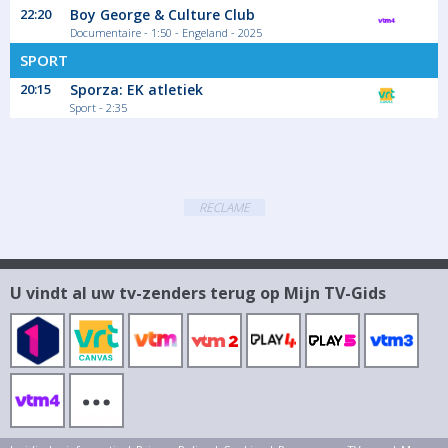
22:20
Boy George & Culture Club
Spel
Documentaire - 1:50 - Engeland - 2025
SPORT
20:15
Sporza: EK atletiek
01:05
Sport - 2:35
Programmes de la nuit
Retrouvez tous vos programmes de nuit
Magazine - duiding Actualiteit
RECLAME
U vindt al uw tv-zenders terug op Mijn TV-Gids