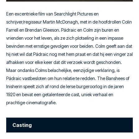
Een excentrieke film van Searchlight Pictures en
schrijver/regisseur Martin McDonagh, met in de hoofdrollen Colin
Farrell en Brendan Gleeson. Pádraic en Colm zijn buren en
vrienden voor het leven, als ze zich plotseling in een impasse
bevinden met ernstige gevolgen voor beiden. Colm geeft aan dat
hij niet wil dat Pádraic nog met hem praat en dat hij een vinger zal
afhakken voor elke keer dat dit verzoek wordt geschonden.
Maar ondanks Colms belachelijke, eenzijdige verklaring, is
Pádraic vastbesloten om hun relatie te redden. The Banshees of
Inisherin speelt zich af rond de Ierse burgeroorlog in de jaren
1920 en bevat een getalenteerde cast, uniek verhaal en
prachtige cinematografie.
Casting