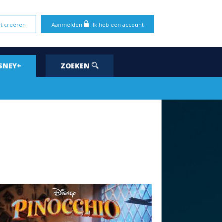
t creëren
Aanmelden
Ik heb een account
SNEY+
ZOEKEN