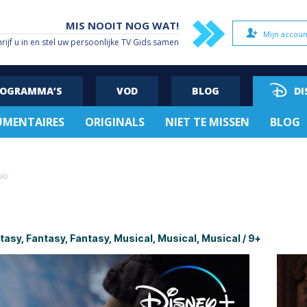
MIS NOOIT NOG WAT!
Mijn accoun
hrijf u in en stel uw persoonlijke TV Gids samen
ROGRAMMA’S
VOD
BLOG
DI
MENTAIRES
ORIGINALS
NIET TE MISSEN
BLOG
io
Fantasy, Fantasy, Fantasy, Musical, Musical, Musical / 9+