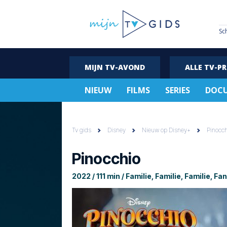
Sc
MIJN TV-AVOND
ALLE TV-P
NIEUW
FILMS
SERIES
DOCU
Tv gids
Disney
Nieuw op Disney+
Pinocch
Pinocchio
2022 / 111 min / Familie, Familie, Familie, 