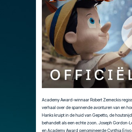
Academy Award-winnaar Robert Zemeckis regissee
verhaal over de spannende avonturen van en ho
Hanks kruipt in de huid van Gepetto, de houtsnij
behandelt als een echte zoon. Joseph Gordon-Levi
en Academy Award genomineerde Cynthia Erivo s