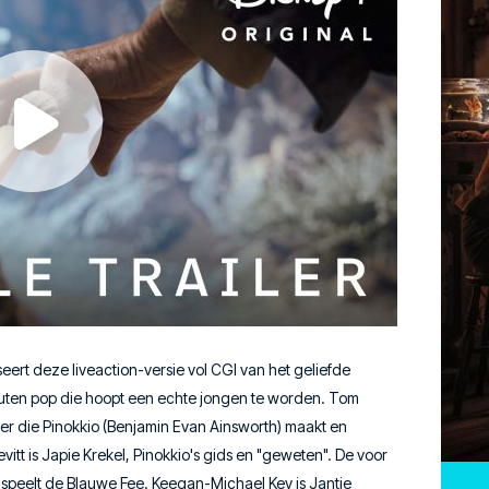
rt deze liveaction-versie vol CGI van het geliefde
uten pop die hoopt een echte jongen te worden. Tom
der die Pinokkio (Benjamin Evan Ainsworth) maakt en
tt is Japie Krekel, Pinokkio's gids en "geweten". De voor
peelt de Blauwe Fee. Keegan-Michael Key is Jantje