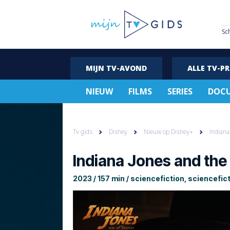
Sc
MIJN TV-AVOND
ALLE TV-P
NIEUW
FILMS
SERIES
DOCU
Tv gids
Disney
Nieuw op Disney+
Indiana
Indiana Jones and the 
2023 / 157 min / sciencefiction, sciencefict