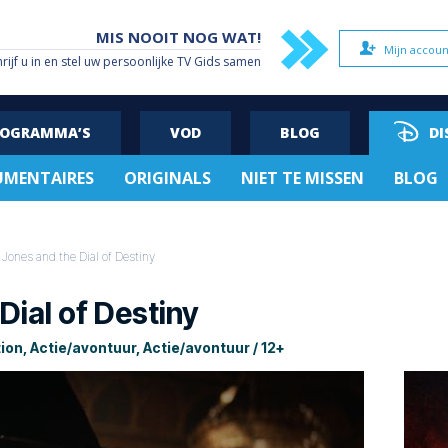
MIS NOOIT NOG WAT!
Mijn accoun
hrijf u in en stel uw persoonlijke TV Gids samen
ROGRAMMA’S
VOD
BLOG
DI
MENTAIRES
ORIGINALS
NIET TE MISSEN
BLOG
 Jones and the Dial of Destiny
Dial of Destiny
ion, Actie/avontuur, Actie/avontuur / 12+