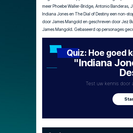
meer Phoebe Waller-Bridge, Antonio Banderas, J
Indiana Jones en The Dial of Destiny een non-sto
door James Mangold en geschreven door Jez But
James Mangold. Gebaseerd op personages gecre
Quiz: Hoe goed ke
"Indiana Jone
De
Test uw kennis door 
Star