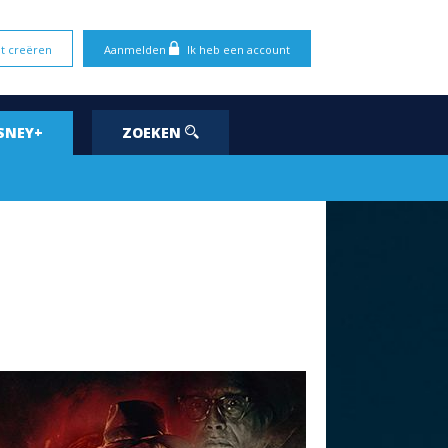
t creëren
Aanmelden
Ik heb een account
SNEY+
ZOEKEN