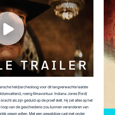
darische held/archeoloog voor dit langverwachte laatste
eldomvattend, roerig filmavontuur. Indiana Jones (Ford)
kracht als zijn geduld op de proef stelt. Hij zet alles op het
e loop van de geschiedenis zou kunnen veranderen van
lijk gewin willen. Met een geweldige cast met onder