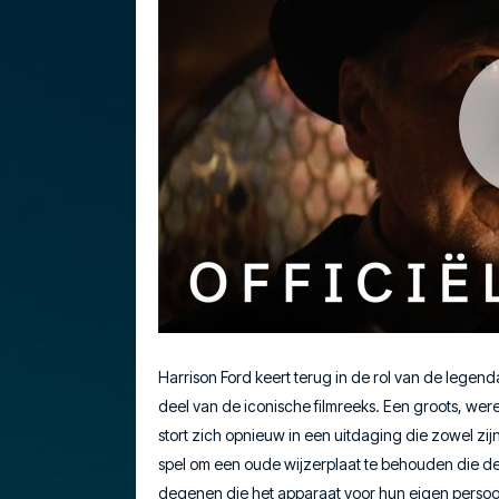
Harrison Ford keert terug in de rol van de legen
deel van de iconische filmreeks. Een groots, wer
stort zich opnieuw in een uitdaging die zowel zijn 
spel om een oude wijzerplaat te behouden die d
degenen die het apparaat voor hun eigen persoon