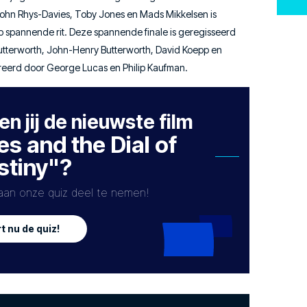
ohn Rhys-Davies, Toby Jones en Mads Mikkelsen is
p spannende rit. Deze spannende finale is geregisseerd
terworth, John-Henry Butterworth, David Koepp en
erd door George Lucas en Philip Kaufman.
n jij de nieuwste film
s and the Dial of
stiny"?
aan onze quiz deel te nemen!
t nu de quiz!