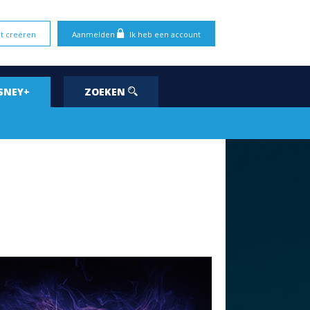
t creëren
Aanmelden
Ik heb een account
SNEY+
ZOEKEN