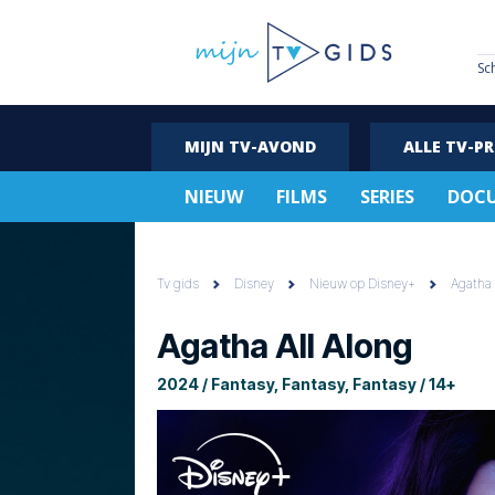
Sc
MIJN TV-AVOND
ALLE TV-P
NIEUW
FILMS
SERIES
DOCU
Tv gids
Disney
Nieuw op Disney+
Agatha 
Agatha All Along
2024 / Fantasy, Fantasy, Fantasy / 14+