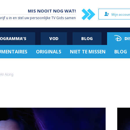
MIS NOOIT NOG WAT!
Mijn accoun
hrijf u in en stel uw persoonlijke TV Gids samen
ROGRAMMA’S
VOD
BLOG
DI
MENTAIRES
ORIGINALS
NIET TE MISSEN
BLOG
All Along