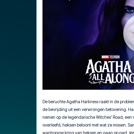
De beruchte Agatha Harkness raakt in de proble
de bevrijding uit een verwrongen betovering. Ha
nemen op de legendarische Witches' Road, een 
overleefd, heksen beloont met wat ze missen. 
wanhopige kring van heksen en gaan op pad, st