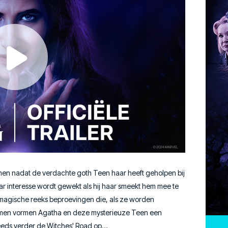
men nadat de verdachte goth Teen haar heeft geholpen bij
ar interesse wordt gewekt als hij haar smeekt hem mee te
magische reeks beproevingen die, als ze worden
Samen vormen Agatha en deze mysterieuze Teen een
eeds verder de Witches' Road op…