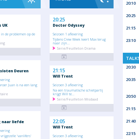
20:10
20:25
20:25
s UK
Doctor Odyssey
21:15
in de problemen op de
Seizoen 1 aflevering
Tijdens Crew Week keert Max terug
23:10
ing
naar zijn...
Serie/Feuilleton Drama
TALK
20:30
21:15
sloten Deuren
Will Trent
20:35
evering
roer Juan is na een lang
Seizoen 3 aflevering
Na een traumatische schietpartij
aire
krijgt Will te...
20:50
Serie/Feuilleton Misdaad
21:15
22:05
21:40
naar liefde
Will Trent
evering
22:15
 vrijgezelle 'vanlifers'
Seizoen 3 aflevering