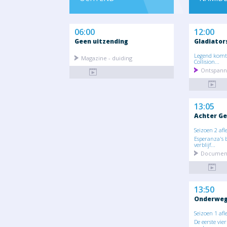
06:00
12:00
Geen uitzending
Gladiator
Legend komt 
Magazine - duiding
Collision...
Ontspann
13:05
Achter Ge
Seizoen 2 afl
Esperanza's b
verblijf...
Document
13:50
Onderweg 
Seizoen 1 afl
De eerste vier