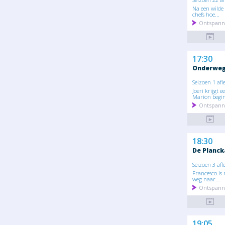
Na een wilde
chefs hoe...
Ontspann
17:30
Onderweg 
Seizoen 1 afl
Joeri krijgt 
Marion begint
Ontspann
18:30
De Planck
Seizoen 3 afl
Francesco is 
weg naar...
Ontspann
19:05