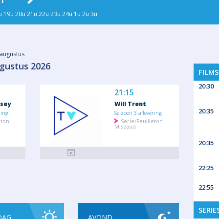
11
WO 12
DO 13
VR 14
ZA
u
19u
20u
21u
22u
23u
24u
1u
2u
3u
augustus
gustus 2026
FILM
20:30
21:15
sey
Will Trent
20:35
ring
Seizoen 3 aflevering
eton
Serie/Feuilleton
Misdaad
20:35
22:25
22:55
SERIE
DAG
AVOND