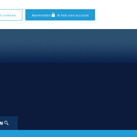
t creëren
Aanmelden
Ik heb een account
EN