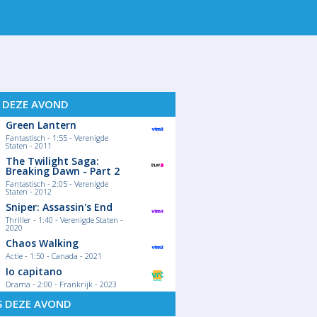
 15
ZO 16
MA 17
DI 18
W
S DEZE AVOND
Green Lantern
Fantastisch - 1:55 - Verenigde
Staten - 2011
The Twilight Saga:
Breaking Dawn - Part 2
Fantastisch - 2:05 - Verenigde
Staten - 2012
Sniper: Assassin's End
Thriller - 1:40 - Verenigde Staten -
2020
Chaos Walking
Actie - 1:50 - Canada - 2021
Io capitano
Drama - 2:00 - Frankrijk - 2023
S DEZE AVOND