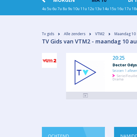
REN
VANAVOND
MORGEN
MA 10
DI 
4u
5u
6u
7u
8u
9u
10u
11u
12u
13u
14u
15u
16u
17u
18
Tv gids
Alle zenders
VTM2
Maandag 10 
​TV Gids van VTM2 - maandag 10 au
20:25
Doctor Odys
Seizoen 1 afleve
Serie/Feuill
Drama
OCHTEND
NAMID