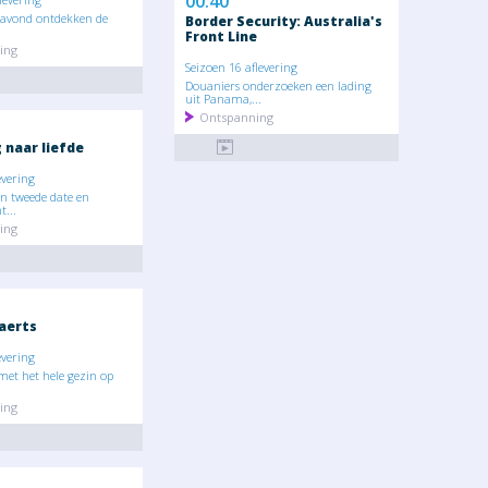
00:40
 avond ontdekken de
Border Security: Australia's
Front Line
ing
Seizoen 16 aflevering
Douaniers onderzoeken een lading
uit Panama,...
Ontspanning
naar liefde
evering
een tweede date en
...
ing
aerts
evering
met het hele gezin op
ing