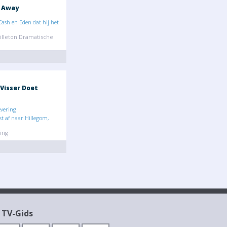
 Away
Cash en Eden dat hij het
illeton Dramatische
 Visser Doet
evering
ist af naar Hillegom,
ing
 TV-Gids