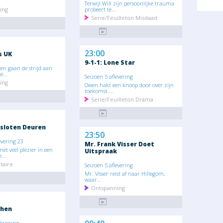
Terwijl Will zijn persoonlijke trauma
ing
probeert te...
Serie/Feuilleton Misdaad
23:00
s UK
9-1-1: Lone Star
en gaan de strijd aan
...
Seizoen 5 aflevering
ing
Owen hakt een knoop door over zijn
toekomst....
Serie/Feuilleton Drama
sloten Deuren
23:50
evering 23
Mr. Frank Visser Doet
et veel plezier in een
Uitspraak
...
aire
Seizoen 5 aflevering
Mr. Visser reist af naar Hillegom,
waar...
Ontspanning
chen
levering