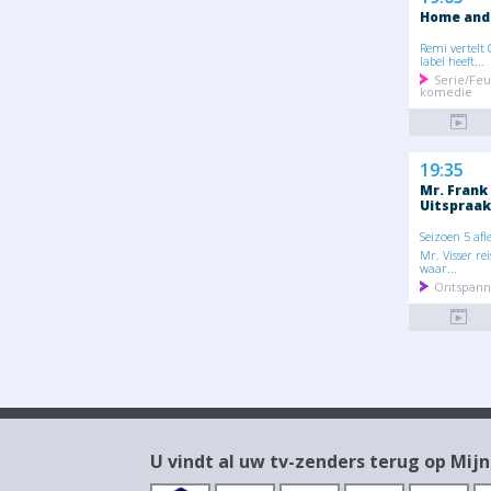
Home and
Remi vertelt 
label heeft...
Serie/Feu
komedie
19:35
Mr. Frank
Uitspraak
Seizoen 5 afl
Mr. Visser re
waar...
Ontspann
U vindt al uw tv-zenders terug op Mijn