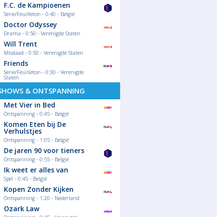
F.C. de Kampioenen
Serie/Feuilleton - 0:40 - België
Doctor Odyssey
Drama - 0:50 - Verenigde Staten
Will Trent
Misdaad - 0:50 - Verenigde Staten
Friends
Serie/Feuilleton - 0:30 - Verenigde
Staten
SHOWS & ONTSPANNING
Met Vier in Bed
Ontspanning - 0:45 - België
Komen Eten bij De
Verhulstjes
Ontspanning - 1:05 - België
De jaren 90 voor tieners
Ontspanning - 0:55 - België
Ik weet er alles van
Spel - 0:45 - België
Kopen Zonder Kijken
Ontspanning - 1:20 - Nederland
Ozark Law