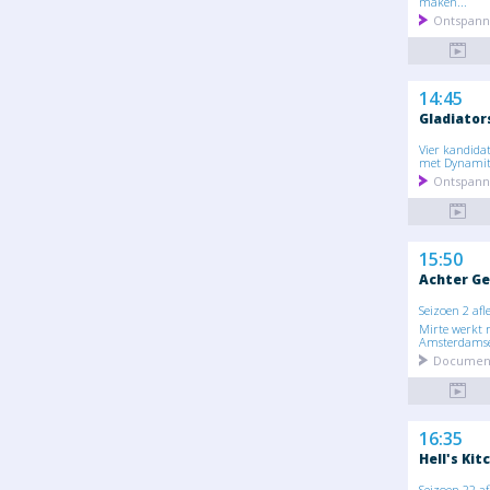
maken...
Ontspann
14:45
Gladiator
Vier kandidat
met Dynamite
Ontspann
15:50
Achter Ge
Seizoen 2 afl
Mirte werkt m
Amsterdamse
Document
16:35
Hell's Kit
Seizoen 22 af