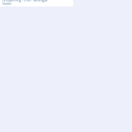
Ontspanning - 0:45 - Verenigde
Staten