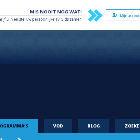
MIS NOOIT NOG WAT!
Mijn accoun
hrijf u in en stel uw persoonlijke TV Gids samen
ROGRAMMA’S
VOD
BLOG
ZOEK