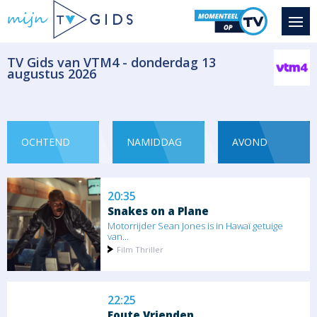
drukke...
Ontspanning
​TV Gids van VTM4 - donderdag 13
19:35
augustus 2026
Motorway Cops: Catching
Britain's Speeders
Seizoen 2 aflevering
Agent Andy Duran betrapt een chauffeur
op...
OCHTEND
NAMIDDAG
AVOND
Ontspanning
20:35
Snakes on a Plane
Motorrijder Sean Jones is in Hawaï getuige
van...
Film Thriller
22:25
Foute Vrienden