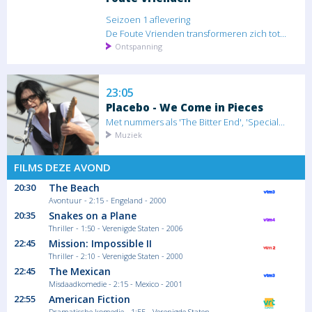
Seizoen 1 aflevering
De Foute Vrienden transformeren zich tot...
Ontspanning
23:05
Placebo - We Come in Pieces
Met nummers als 'The Bitter End', 'Special...
Muziek
FILMS DEZE AVOND
20:30
The Beach
00:40
Avontuur - 2:15 - Engeland - 2000
All New Traffic Cops
20:35
Snakes on a Plane
Thriller - 1:50 - Verenigde Staten - 2006
Seizoen 4 aflevering
22:45
Mission: Impossible II
In York wordt een zwangere fietser
aangereden...
Thriller - 2:10 - Verenigde Staten - 2000
Ontspanning
22:45
The Mexican
Misdaadkomedie - 2:15 - Mexico - 2001
22:55
American Fiction
Dramatische komedie - 1:55 - Verenigde Staten -