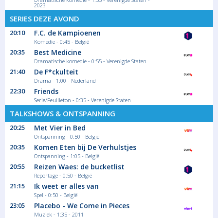
2023
SERIES DEZE AVOND
20:10
F.C. de Kampioenen
Komedie - 0:45 - België
20:35
Best Medicine
Dramatische komedie - 0:55 - Verenigde Staten
21:40
De F*ckulteit
Drama - 1:00 - Nederland
22:30
Friends
Serie/Feuilleton - 0:35 - Verenigde Staten
TALKSHOWS & ONTSPANNING
20:25
Met Vier in Bed
Ontspanning - 0:50 - België
20:35
Komen Eten bij De Verhulstjes
Ontspanning - 1:05 - België
20:55
Reizen Waes: de bucketlist
Reportage - 0:50 - België
21:15
Ik weet er alles van
Spel - 0:50 - België
23:05
Placebo - We Come in Pieces
Muziek - 1:35 - 2011