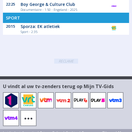
22:25
Boy George & Culture Club
Documentaire - 1:50 - Engeland - 2025
00:05
SPORT
Guillaume's Paris
20:15
Sporza: EK atletiek
Seizoen 1 aflevering
Sport - 2:35
De Franse chef-kok Guillaume Brahimi keert
terug...
Magazine - duiding Culinair
RECLAME
00:40
Meesterlijke Klassiekers
Sterrenchef Peter Goossens doet de
U vindt al uw tv-zenders terug op Mijn TV-Gids
grootste...
Magazine - duiding Culinair
01:10
Meat Timon
Timon laat zijn beste vouwtechnieken zien
voor...