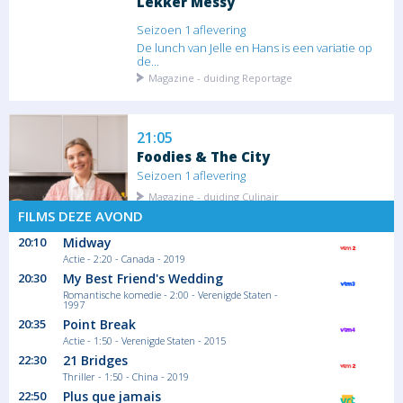
Lekker Messy
Seizoen 1 aflevering
De lunch van Jelle en Hans is een variatie op
de...
Magazine - duiding Reportage
21:05
Foodies & The City
Seizoen 1 aflevering
Magazine - duiding Culinair
FILMS DEZE AVOND
20:10
Midway
Actie - 2:20 - Canada - 2019
21:55
20:30
My Best Friend's Wedding
Sarah's Sweet Table
Romantische komedie - 2:00 - Verenigde Staten -
1997
Seizoen 2 aflevering
20:35
Point Break
Vandaag steelt Sarah de show aan tafel met
Actie - 1:50 - Verenigde Staten - 2015
haar...
22:30
21 Bridges
Magazine - duiding Culinair
Thriller - 1:50 - China - 2019
22:50
Plus que jamais