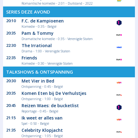
Romantische komedie - 2:01 - Duitsland - 2022
22:15
SERIES DEZE AVOND
Becoming Meewis
Seizoen 1 aflevering
20:10
F.C. de Kampioenen
Met Pomme Moscovite - of Pommes Tsarine -
Komedie - 0:35 - België
als...
20:35
Pam & Tommy
Magazine - duiding Culinair
Dramatische komedie - 0:35 - Verenigde Staten
22:30
The Irrational
Drama - 1:00 - Verenigde Staten
23:00
22:35
Friends
Lekker Messy
Komedie - 0:30 - Verenigde Staten
Seizoen 1 aflevering
TALKSHOWS & ONTSPANNING
De lunch van Jelle en Hans is een variatie op
20:30
Met Vier in Bed
de...
Ontspanning - 0:45 - België
Magazine - duiding Reportage
20:35
Komen Eten bij De Verhulstjes
Ontspanning - 1:00 - België
20:45
Reizen Waes: de bucketlist
23:25
Reportage - 0:45 - België
Vanavond bij ons
21:15
Ik weet er alles van
Als de bomma komt eten, moet alles
Spel - 0:50 - België
kloppen. Loïc...
21:35
Celebrity Klopjacht
Magazine - duiding Culinair
Ontspanning - 1:05 - België