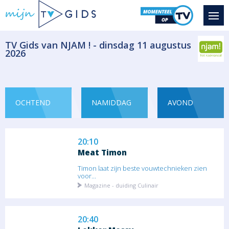
Sterrenchef Peter Goossens doet de
grootste...
Magazine - duiding Culinair
​TV Gids van NJAM ! - dinsdag 11 augustus
2026
19:00
La Frontera with Pati Jinich
Seizoen 1 aflevering
Pati Jinich reist door de grensregio van New...
OCHTEND
NAMIDDAG
AVOND
Magazine - duiding Reportage
20:10
Meat Timon
Timon laat zijn beste vouwtechnieken zien
voor...
Magazine - duiding Culinair
20:40