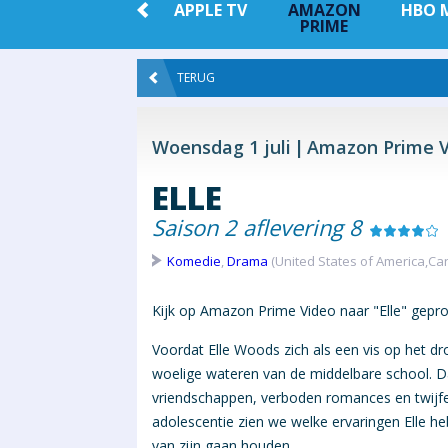
 +
NETFLIX
APPLE TV
AMAZON
HBO 
PRIME
TERUG
Woensdag 1 juli
Amazon Prime V
ELLE
Saison 2 aflevering 8
Komedie
,
Drama
(United States of America,Ca
Kijk op Amazon Prime Video naar "Elle" gepro
Voordat Elle Woods zich als een vis op het dr
woelige wateren van de middelbare school. D
vriendschappen, verboden romances en twijfel
adolescentie zien we welke ervaringen Elle 
van zijn gaan houden.