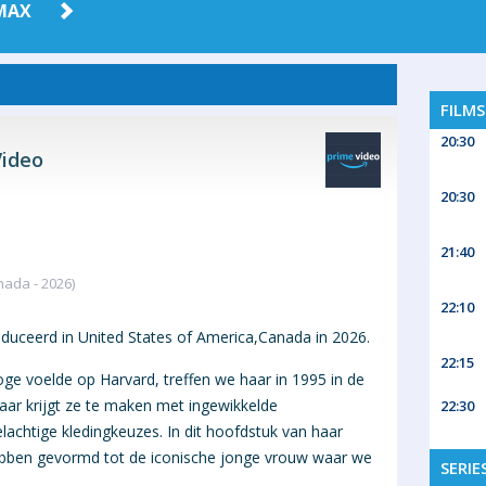
MAX
FILM
20:30
ideo
20:30
21:40
nada - 2026)
22:10
duceerd in United States of America,Canada in 2026.
22:15
oge voelde op Harvard, treffen we haar in 1995 in de
aar krijgt ze te maken met ingewikkelde
22:30
achtige kledingkeuzes. In dit hoofdstuk van haar
hebben gevormd tot de iconische jonge vrouw waar we
SERIE