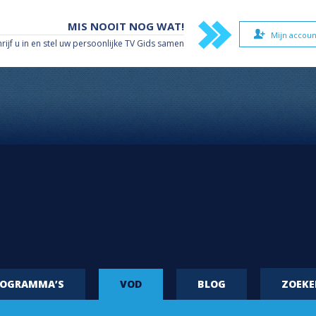
MIS NOOIT NOG WAT!
Mijn accoun
hrijf u in en stel uw persoonlijke TV Gids samen
ROGRAMMA’S
VOD
BLOG
ZOEK