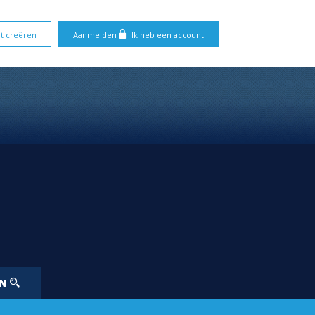
t creëren
Aanmelden
Ik heb een account
EN