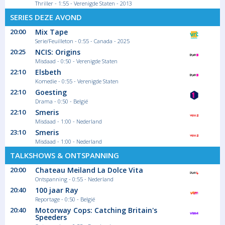
Thriller - 1:55 - Verenigde Staten - 2013
SERIES DEZE AVOND
20:00
Mix Tape
Serie/Feuilleton - 0:55 - Canada - 2025
20:25
NCIS: Origins
Misdaad - 0:50 - Verenigde Staten
22:10
Elsbeth
Komedie - 0:55 - Verenigde Staten
22:10
Goesting
Drama - 0:50 - België
22:10
Smeris
Misdaad - 1:00 - Nederland
23:10
Smeris
Misdaad - 1:00 - Nederland
TALKSHOWS & ONTSPANNING
20:00
Chateau Meiland La Dolce Vita
Ontspanning - 0:55 - Nederland
20:40
100 jaar Ray
Reportage - 0:50 - België
20:40
Motorway Cops: Catching Britain's
Speeders