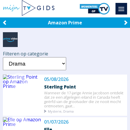
Amazon Prime
Filteren op categorie
05/08/2026
Sterling Point
Wanneer de 17-jarige Annie Jacobson ontdekt
dat ze een afgelegen eiland in Canada heeft
geërfd van de grootvader die ze nooit mocht
ontmoeten, gaat...
Mysterie, Drama
01/07/2026
Elle