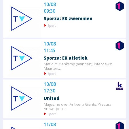
10/08
09:30
Sporza: EK zwemmen
Sport
10/08
11:45
Sporza: EK atletiek
Met o.m. tienkamp (mannen). Interviews:
Maarten...
Sport
10/08
17:30
United
Magazine over Antwerp Giants, Precura
Antwerpen...
Sport
11/08