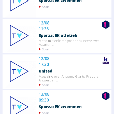
Sporza: EK zwemmen
Sport
12/08
11:35
Sporza: EK atletiek
Met o.m. tienkamp (mannen). Interviews:
Maarten...
Sport
12/08
17:30
United
Magazine over Antwerp Giants, Precura
Antwerpen...
Sport
13/08
09:30
Sporza: EK zwemmen
Sport