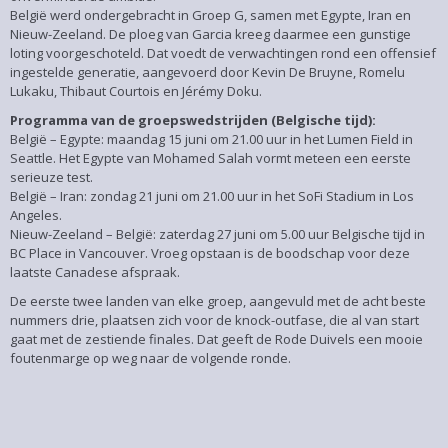
België werd ondergebracht in Groep G, samen met Egypte, Iran en
Nieuw-Zeeland. De ploeg van Garcia kreeg daarmee een gunstige
loting voorgeschoteld. Dat voedt de verwachtingen rond een offensief
ingestelde generatie, aangevoerd door Kevin De Bruyne, Romelu
Lukaku, Thibaut Courtois en Jérémy Doku.
Programma van de groepswedstrijden (Belgische tijd):
België – Egypte: maandag 15 juni om 21.00 uur in het Lumen Field in
Seattle. Het Egypte van Mohamed Salah vormt meteen een eerste
serieuze test.
België – Iran: zondag 21 juni om 21.00 uur in het SoFi Stadium in Los
Angeles.
Nieuw-Zeeland – België: zaterdag 27 juni om 5.00 uur Belgische tijd in
BC Place in Vancouver. Vroeg opstaan is de boodschap voor deze
laatste Canadese afspraak.
De eerste twee landen van elke groep, aangevuld met de acht beste
nummers drie, plaatsen zich voor de knock-outfase, die al van start
gaat met de zestiende finales. Dat geeft de Rode Duivels een mooie
foutenmarge op weg naar de volgende ronde.