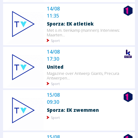
14/08
11:35
Sporza: EK atletiek
Met o.m. tienkamp (mannen). Interviews:
Maarten...
Sport
14/08
17:30
United
Magazine over Antwerp Giants, Precura
Antwerpen...
Sport
15/08
09:30
Sporza: EK zwemmen
Sport
15/08