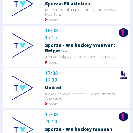
Sporza: EK atletiek
Met o.m. tienkamp (mannen). Interviews:
Maarten...
Sport
16/08
17:15
Sporza - WK hockey vrouwen:
België -...
(Het vervolg gaat verder op VRT Canvas)
Sport
17/08
17:30
United
Magazine over Antwerp Giants, Precura
Antwerpen...
Sport
17/08
20:10
Sporza - WK hockey mannen: