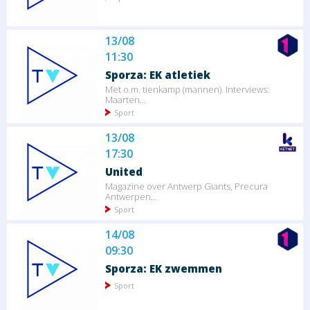
13/08
11:30
Sporza: EK atletiek
Met o.m. tienkamp (mannen). Interviews:
Maarten...
Sport
13/08
17:30
United
Magazine over Antwerp Giants, Precura
Antwerpen...
Sport
14/08
09:30
Sporza: EK zwemmen
Sport