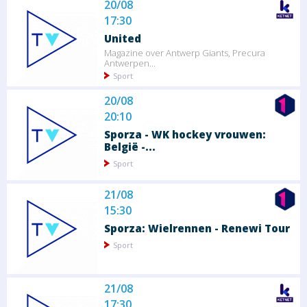
20/08
17:30
United
Magazine over Antwerp Giants, Precura
Antwerpen...
Sport
20/08
20:10
Sporza - WK hockey vrouwen:
België -...
Sport
21/08
15:30
Sporza: Wielrennen - Renewi Tour
Sport
21/08
17:30