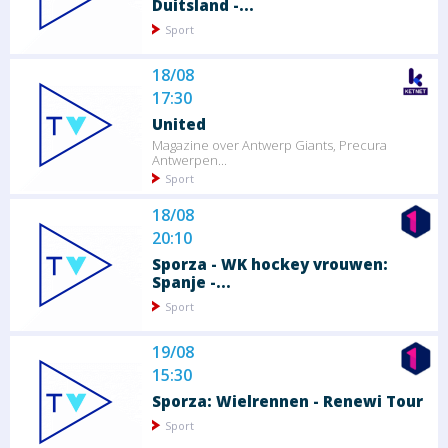
Duitsland -...
Sport
18/08
17:30
United
Magazine over Antwerp Giants, Precura
Antwerpen...
Sport
18/08
20:10
Sporza - WK hockey vrouwen:
Spanje -...
Sport
19/08
15:30
Sporza: Wielrennen - Renewi Tour
Sport