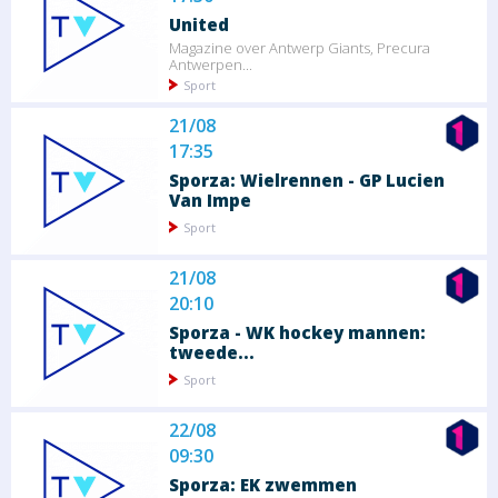
United
Magazine over Antwerp Giants, Precura
Antwerpen...
Sport
21/08
17:35
Sporza: Wielrennen - GP Lucien
Van Impe
Sport
21/08
20:10
Sporza - WK hockey mannen:
tweede...
Sport
22/08
09:30
Sporza: EK zwemmen