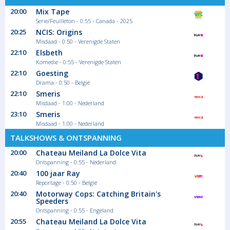
20:00
Mix Tape
Serie/Feuilleton - 0:55 - Canada - 2025
20:25
NCIS: Origins
Misdaad - 0:50 - Verenigde Staten
22:10
Elsbeth
Komedie - 0:55 - Verenigde Staten
22:10
Goesting
Drama - 0:50 - België
22:10
Smeris
Misdaad - 1:00 - Nederland
23:10
Smeris
Misdaad - 1:00 - Nederland
TALKSHOWS & ONTSPANNING
20:00
Chateau Meiland La Dolce Vita
Ontspanning - 0:55 - Nederland
20:40
100 jaar Ray
Reportage - 0:50 - België
20:40
Motorway Cops: Catching Britain's
Speeders
Ontspanning - 0:55 - Engeland
20:55
Chateau Meiland La Dolce Vita