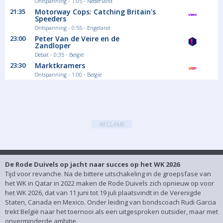
Ontspanning - 1:05 - Nederland
21:35
Motorway Cops: Catching Britain's
Speeders
Ontspanning - 0:55 - Engeland
23:00
Peter Van de Veire en de
Zandloper
Debat - 0:35 - België
23:30
Marktkramers
Ontspanning - 1:00 - België
RECLAME
De Rode Duivels op jacht naar succes op het WK 2026
Tijd voor revanche. Na de bittere uitschakeling in de groepsfase van
het WK in Qatar in 2022 maken de Rode Duivels zich opnieuw op voor
het WK 2026, dat van 11 juni tot 19 juli plaatsvindt in de Verenigde
Staten, Canada en Mexico. Onder leiding van bondscoach Rudi Garcia
trekt België naar het toernooi als een uitgesproken outsider, maar met
onverminderde ambitie.