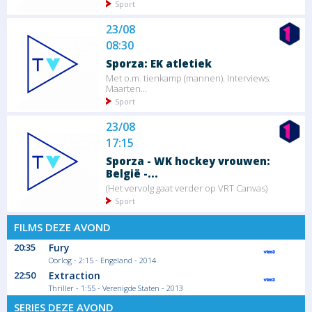
Sport
23/08
08:30
Sporza: EK atletiek
Met o.m. tienkamp (mannen). Interviews:
Maarten...
Sport
23/08
17:15
Sporza - WK hockey vrouwen:
België -...
(Het vervolg gaat verder op VRT Canvas)
Sport
FILMS DEZE AVOND
20:35
Fury
Oorlog - 2:15 - Engeland - 2014
22:50
Extraction
Thriller - 1:55 - Verenigde Staten - 2013
SERIES DEZE AVOND