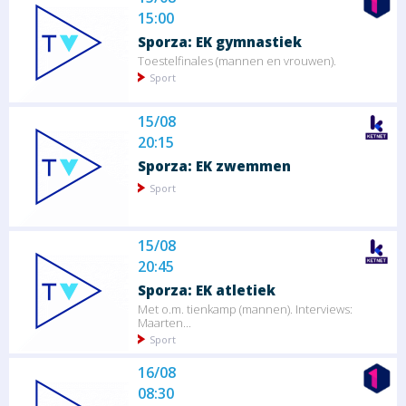
15:00
Sporza: EK gymnastiek
Toestelfinales (mannen en vrouwen).
Sport
15/08
20:15
Sporza: EK zwemmen
Sport
15/08
20:45
Sporza: EK atletiek
Met o.m. tienkamp (mannen). Interviews:
Maarten...
Sport
16/08
08:30