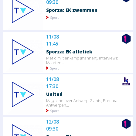
09:30
Sporza: EK zwemmen
Sport
11/08
11:45
Sporza: EK atletiek
Met o.m. tienkamp (mannen). Interviews:
Maarten...
Sport
11/08
17:30
United
Magazine over Antwerp Giants, Precura
Antwerpen...
Sport
12/08
09:30