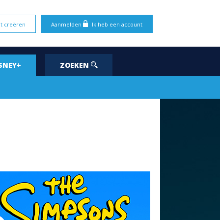
t creëren
Aanmelden
Ik heb een account
SNEY+
ZOEKEN