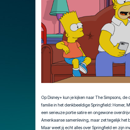
Op Disney+ kun je kijken naar The Simpsons, de 
familie in het denkbeeldige Springfield: Homer, 
een serieuze portie satire en ongewone overdrijvi
Amerikaanse samenleving, maar zet tegelijk het bel
Maar weet jij echt alles over Springfield en zijn i