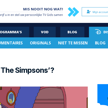
MIS NOOIT NOG WAT!
Mijn accoun
hrijf u in en stel uw persoonlijke TV Gids samen
ROGRAMMA’S
VOD
BLOG
DI
MENTAIRES
ORIGINALS
NIET TE MISSEN
BLOG
j ‘The Simpsons’?